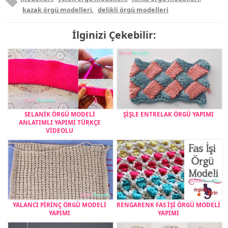
kazak örgü modelleri
,
delikli örgü modelleri
İlginizi Çekebilir:
SELANİK ÖRGÜ MODELİ
ŞİŞLE ENTRELAK ÖRGÜ YAPIMI
ANLATIMLI YAPIMI TÜRKÇE
VİDEOLU
YALANCI PİRİNÇ ÖRGÜ MODELİ
RENGARENK FAS İŞİ ÖRGÜ MODELİ
YAPIMI
YAPIMI