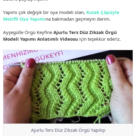
Yapımı çok değişik bir oya modeli olan,
Kulak Çöpüyle
Motifli Oya Yapımı
na bakmadan geçmeyin derim.
Ayşegülle Örgü Keyfine
Ajurlu Ters Düz Zikzak Örgü
Modeli Yapımı Anlatımlı Videosu
için teşekkür ederiz.
Ajurlu Ters Düz Zikzak Örgü Yapılışı