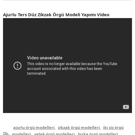
Ajurlu Ters Düz Zikzak Örgü Modeli Yapımı Video
ajurlu örgü modelleri
,
zikzak örgü modelleri
,
iki şiş örgü
modelleri
,
yelek örgü modelleri
,
hırka örgü modelleri
,