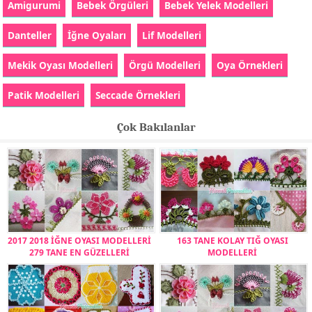
Amigurumi
Bebek Örgüleri
Bebek Yelek Modelleri
Danteller
İğne Oyaları
Lif Modelleri
Mekik Oyası Modelleri
Örgü Modelleri
Oya Örnekleri
Patik Modelleri
Seccade Örnekleri
Çok Bakılanlar
2017 2018 İĞNE OYASI MODELLERİ
163 TANE KOLAY TIĞ OYASI
279 TANE EN GÜZELLERİ
MODELLERİ