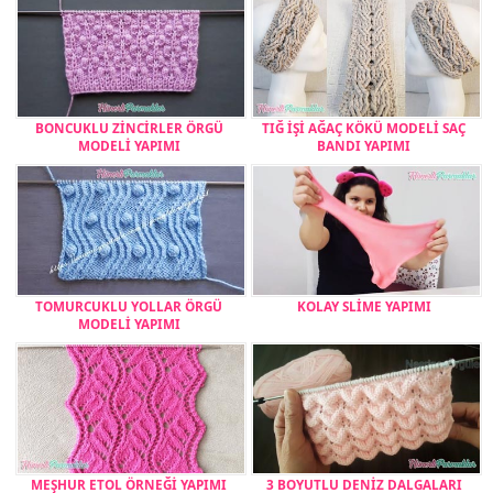
BONCUKLU ZİNCİRLER ÖRGÜ
TIĞ İŞİ AĞAÇ KÖKÜ MODELİ SAÇ
MODELİ YAPIMI
BANDI YAPIMI
TOMURCUKLU YOLLAR ÖRGÜ
KOLAY SLİME YAPIMI
MODELİ YAPIMI
MEŞHUR ETOL ÖRNEĞİ YAPIMI
3 BOYUTLU DENİZ DALGALARI