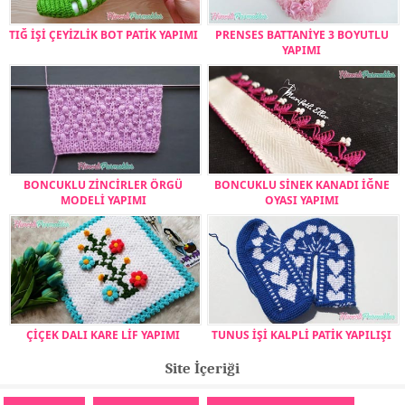
TIĞ İŞİ ÇEYİZLİK BOT PATİK YAPIMI
PRENSES BATTANİYE 3 BOYUTLU
YAPIMI
BONCUKLU ZİNCİRLER ÖRGÜ
BONCUKLU SİNEK KANADI İĞNE
MODELİ YAPIMI
OYASI YAPIMI
ÇİÇEK DALI KARE LİF YAPIMI
TUNUS İŞİ KALPLİ PATİK YAPILIŞI
Site İçeriği