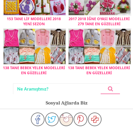
153 TANE LİF MODELLERİ 2018
2017 2018 İĞNE OYASI MODELLERİ
YENİ SEZON
279 TANE EN GÜZELLERİ
138 TANE BEBEK YELEK MODELLERİ
138 TANE BEBEK YELEK MODELLERİ
EN GÜZELLERİ
EN GÜZELLERİ
Sosyal Ağlarda Biz