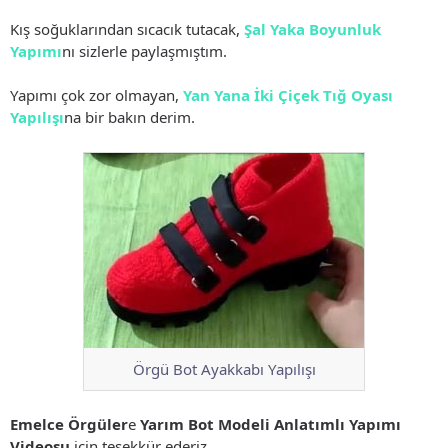
Kış soğuklarından sıcacık tutacak,
Şal Yaka Boyunluk
Yapımı
nı sizlerle paylaşmıştım.
Yapımı çok zor olmayan,
Yan Yana İki Çiçek Tığ Oyası
Yapılışı
na bir bakın derim.
Örgü Bot Ayakkabı Yapılışı
Emelce Örgüler
e
Yarım Bot Modeli Anlatımlı Yapımı
Videosu
için teşekkür ederiz.