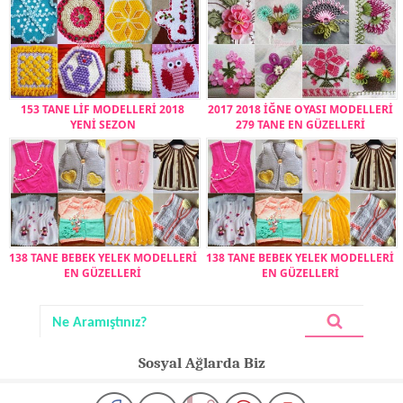
153 TANE LİF MODELLERİ 2018
2017 2018 İĞNE OYASI MODELLERİ
YENİ SEZON
279 TANE EN GÜZELLERİ
138 TANE BEBEK YELEK MODELLERİ
138 TANE BEBEK YELEK MODELLERİ
EN GÜZELLERİ
EN GÜZELLERİ
Sosyal Ağlarda Biz