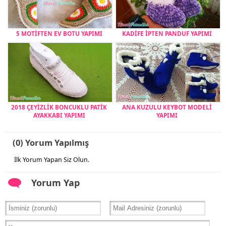
5 MOTİFTEN EV BOTU YAPIMI
KADİFE İPTEN PANDUF YAPIMI
2018 ÇEYİZLİK BONCUKLU PATİK
ANA KUZULU KEYBOT MODELİ
AYAKKABI YAPIMI
YAPIMI
(0) Yorum Yapılmış
İlk Yorum Yapan Siz Olun.
Yorum Yap