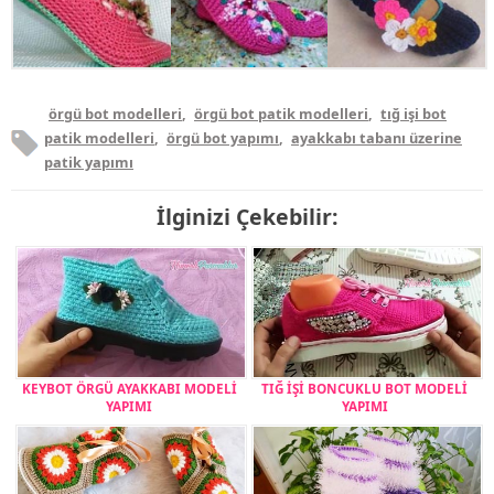
örgü bot modelleri
,
örgü bot patik modelleri
,
tığ işi bot
patik modelleri
,
örgü bot yapımı
,
ayakkabı tabanı üzerine
patik yapımı
İlginizi Çekebilir:
KEYBOT ÖRGÜ AYAKKABI MODELİ
TIĞ İŞİ BONCUKLU BOT MODELİ
YAPIMI
YAPIMI