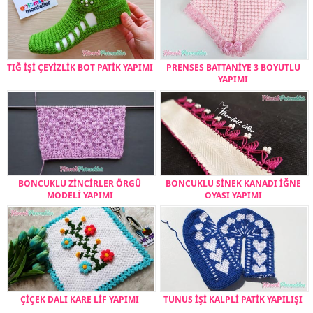
TIĞ İŞİ ÇEYİZLİK BOT PATİK YAPIMI
PRENSES BATTANİYE 3 BOYUTLU
YAPIMI
BONCUKLU ZİNCİRLER ÖRGÜ
BONCUKLU SİNEK KANADI İĞNE
MODELİ YAPIMI
OYASI YAPIMI
ÇİÇEK DALI KARE LİF YAPIMI
TUNUS İŞİ KALPLİ PATİK YAPILIŞI