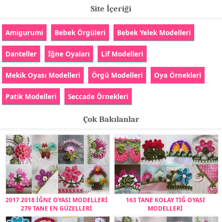
Site İçeriği
Amigurumi
Bebek Örgüleri
Bebek Yelek Modelleri
Danteller
İğne Oyaları
Lif Modelleri
Mekik Oyası Modelleri
Örgü Modelleri
Oya Örnekleri
Patik Modelleri
Seccade Örnekleri
Çok Bakılanlar
2017 2018 İĞNE OYASI MODELLERİ
163 TANE KOLAY TIĞ OYASI
279 TANE EN GÜZELLERİ
MODELLERİ