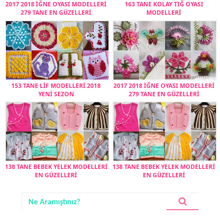
2017 2018 İĞNE OYASI MODELLERİ
163 TANE KOLAY TIĞ OYASI
279 TANE EN GÜZELLERİ
MODELLERİ
153 TANE LİF MODELLERİ 2018
2017 2018 İĞNE OYASI MODELLERİ
YENİ SEZON
279 TANE EN GÜZELLERİ
138 TANE BEBEK YELEK MODELLERİ
138 TANE BEBEK YELEK MODELLERİ
EN GÜZELLERİ
EN GÜZELLERİ