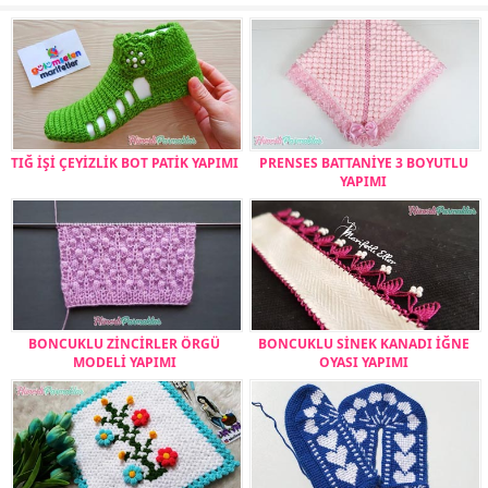
TIĞ İŞİ ÇEYİZLİK BOT PATİK YAPIMI
PRENSES BATTANİYE 3 BOYUTLU
YAPIMI
BONCUKLU ZİNCİRLER ÖRGÜ
BONCUKLU SİNEK KANADI İĞNE
MODELİ YAPIMI
OYASI YAPIMI