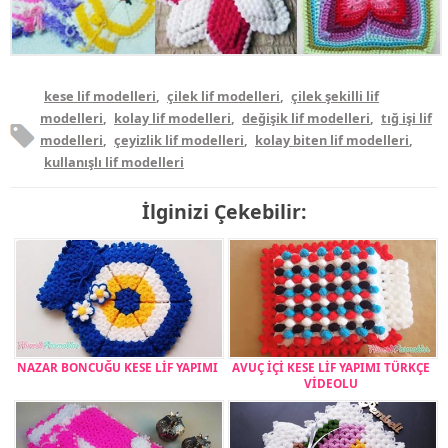
kese lif modelleri
,
çilek lif modelleri
,
çilek şekilli lif
modelleri
,
kolay lif modelleri
,
değişik lif modelleri
,
tığ işi lif
modelleri
,
çeyizlik lif modelleri
,
kolay biten lif modelleri
,
kullanışlı lif modelleri
İlginizi Çekebilir:
NAZAR BONCUĞU KESE LİF YAPIMI
AVUÇ İÇİ KESE LİF YAPIMI TÜRKÇE
VİDEOLU