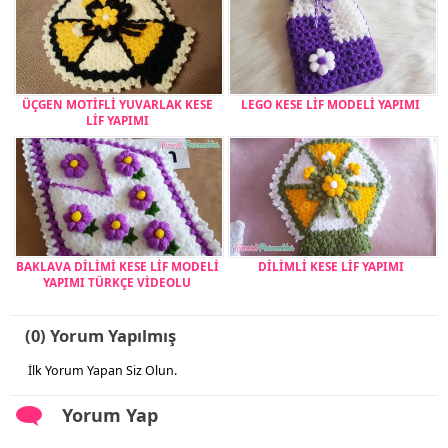
ÜÇGEN MOTİFLİ YUVARLAK KESE
LEGO KESE LİF MODELİ YAPIMI
LİF YAPIMI
BAKLAVA DİLİMİ KESE LİF MODELİ
DİLİMLİ KESE LİF YAPIMI
YAPIMI TÜRKÇE VİDEOLU
(0) Yorum Yapılmış
İlk Yorum Yapan Siz Olun.
Yorum Yap