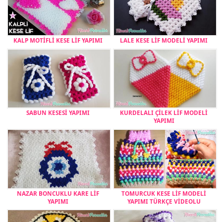
KALP MOTİFLİ KESE LİF YAPIMI
LALE KESE LİF MODELİ YAPIMI
SABUN KESESİ YAPIMI
KURDELALI ÇİLEK LİF MODELİ
YAPIMI
NAZAR BONCUKLU KARE LİF
TOMURCUK KESE LİF MODELİ
YAPIMI
YAPIMI TÜRKÇE VİDEOLU