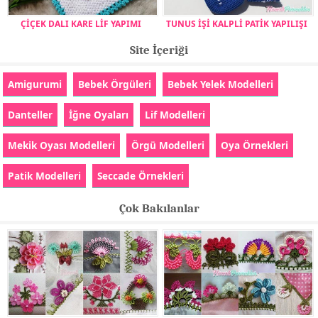
ÇİÇEK DALI KARE LİF YAPIMI
TUNUS İŞİ KALPLİ PATİK YAPILIŞI
Site İçeriği
Amigurumi
Bebek Örgüleri
Bebek Yelek Modelleri
Danteller
İğne Oyaları
Lif Modelleri
Mekik Oyası Modelleri
Örgü Modelleri
Oya Örnekleri
Patik Modelleri
Seccade Örnekleri
Çok Bakılanlar