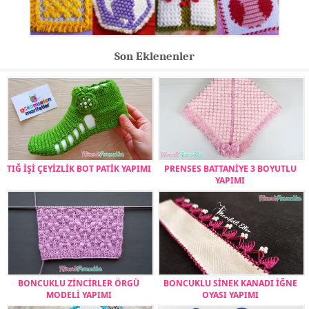
Son Eklenenler
TIĞ İŞİ ÇEYİZLİK BOT PATİK YAPIMI
PRENSES BATTANİYE 3 BOYUTLU
YAPIMI
BONCUKLU ZİNCİRLER ÖRGÜ
BONCUKLU SİNEK KANADI İĞNE
MODELİ YAPIMI
OYASI YAPIMI