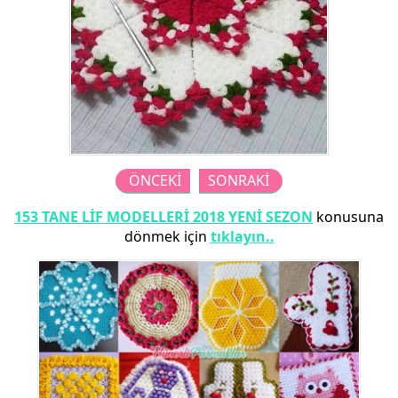
ÖNCEKİ
SONRAKİ
153 TANE LİF MODELLERİ 2018 YENİ SEZON
konusuna
dönmek için
tıklayın..