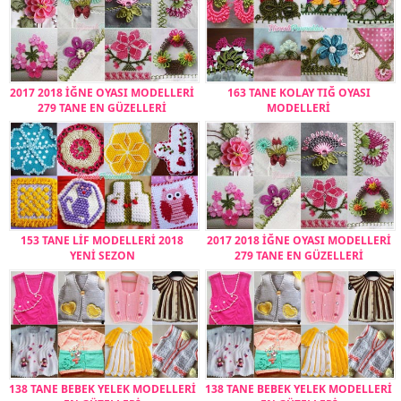
2017 2018 İĞNE OYASI MODELLERİ
163 TANE KOLAY TIĞ OYASI
279 TANE EN GÜZELLERİ
MODELLERİ
153 TANE LİF MODELLERİ 2018
2017 2018 İĞNE OYASI MODELLERİ
YENİ SEZON
279 TANE EN GÜZELLERİ
138 TANE BEBEK YELEK MODELLERİ
138 TANE BEBEK YELEK MODELLERİ