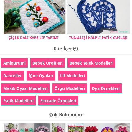
ÇİÇEK DALI KARE LİF YAPIMI
TUNUS İŞİ KALPLİ PATİK YAPILIŞI
Site İçeriği
Amigurumi
Bebek Örgüleri
Bebek Yelek Modelleri
Danteller
İğne Oyaları
Lif Modelleri
Mekik Oyası Modelleri
Örgü Modelleri
Oya Örnekleri
Patik Modelleri
Seccade Örnekleri
Çok Bakılanlar