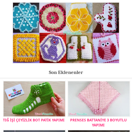
Son Eklenenler
TIĞ İŞİ ÇEYİZLİK BOT PATİK YAPIMI
PRENSES BATTANİYE 3 BOYUTLU
YAPIMI