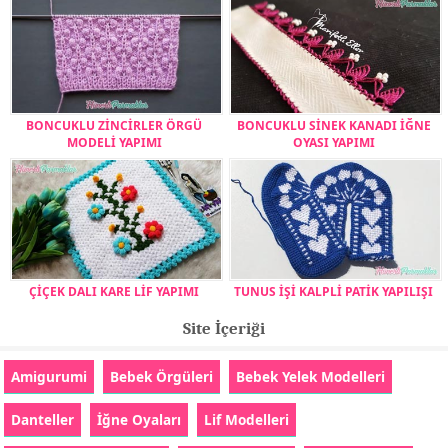
BONCUKLU ZİNCİRLER ÖRGÜ
BONCUKLU SİNEK KANADI İĞNE
MODELİ YAPIMI
OYASI YAPIMI
ÇİÇEK DALI KARE LİF YAPIMI
TUNUS İŞİ KALPLİ PATİK YAPILIŞI
Site İçeriği
Amigurumi
Bebek Örgüleri
Bebek Yelek Modelleri
Danteller
İğne Oyaları
Lif Modelleri