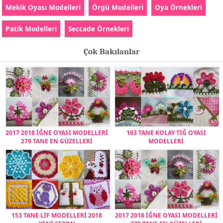
Mekik Oyası Modelleri
Örgü Modelleri
Oya Örnekleri
Patik Modelleri
Seccade Örnekleri
Çok Bakılanlar
2017 2018 İĞNE OYASI MODELLERİ
163 TANE KOLAY TIĞ OYASI
279 TANE EN GÜZELLERİ
MODELLERİ
153 TANE LİF MODELLERİ 2018
2017 2018 İĞNE OYASI MODELLERİ