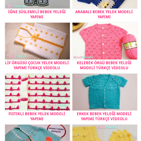
İĞNE SÜSLEMELİ BEBEK YELEĞİ
ARABALI BEBEK YELEK MODELİ
YAPIMI
YAPIMI
LİF ÖRGÜSÜ ÇOCUK YELEK MODELİ
KELEBEK ÖRGÜ BEBEK YELEĞİ
YAPIMI TÜRKÇE VİDEOLU
MODELİ TÜRKÇE VİDEOLU
FISTIKLI BEBEK YELEK MODELİ
ERKEK BEBEK YELEĞİ MODELİ
YAPIMI
YAPIMI TÜRKÇE VİDEOLU