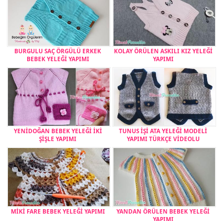
BURGULU SAÇ ÖRGÜLÜ ERKEK
KOLAY ÖRÜLEN ASKILI KIZ YELEĞİ
BEBEK YELEĞİ YAPIMI
YAPIMI
YENİDOĞAN BEBEK YELEĞİ İKİ
TUNUS İŞİ ATA YELEĞİ MODELİ
ŞİŞLE YAPIMI
YAPIMI TÜRKÇE VİDEOLU
MİKİ FARE BEBEK YELEĞİ YAPIMI
YANDAN ÖRÜLEN BEBEK YELEĞİ
YAPIMI