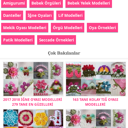
Amigurumi
Bebek Örgüleri
Bebek Yelek Modelleri
Danteller
İğne Oyaları
Lif Modelleri
Mekik Oyası Modelleri
Örgü Modelleri
Oya Örnekleri
Patik Modelleri
Seccade Örnekleri
Çok Bakılanlar
2017 2018 İĞNE OYASI MODELLERİ
163 TANE KOLAY TIĞ OYASI
279 TANE EN GÜZELLERİ
MODELLERİ