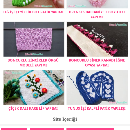
TIĞ İŞİ ÇEYİZLİK BOT PATİK YAPIMI
PRENSES BATTANİYE 3 BOYUTLU
YAPIMI
BONCUKLU ZİNCİRLER ÖRGÜ
BONCUKLU SİNEK KANADI İĞNE
MODELİ YAPIMI
OYASI YAPIMI
ÇİÇEK DALI KARE LİF YAPIMI
TUNUS İŞİ KALPLİ PATİK YAPILIŞI
Site İçeriği