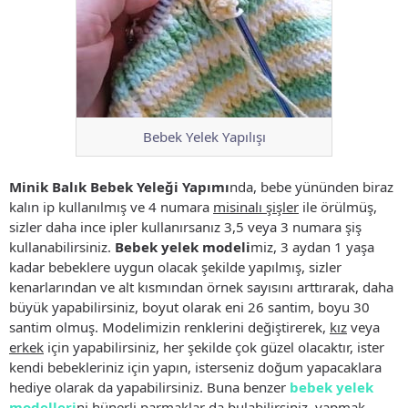
Bebek Yelek Yapılışı
Minik Balık Bebek Yeleği Yapımı
nda, bebe yününden biraz
kalın ip kullanılmış ve 4 numara
misinalı şişler
ile örülmüş,
sizler daha ince ipler kullanırsanız 3,5 veya 3 numara şiş
kullanabilirsiniz.
Bebek yelek modeli
miz, 3 aydan 1 yaşa
kadar bebeklere uygun olacak şekilde yapılmış, sizler
kenarlarından ve alt kısmından örnek sayısını arttırarak, daha
büyük yapabilirsiniz, boyut olarak eni 26 santim, boyu 30
santim olmuş. Modelimizin renklerini değiştirerek,
kız
veya
erkek
için yapabilirsiniz, her şekilde çok güzel olacaktır, ister
kendi bebekleriniz için yapın, isterseniz doğum yapacaklara
hediye olarak da yapabilirsiniz. Buna benzer
bebek yelek
modelleri
ni hünerli parmaklar da bulabilirsiniz, yapmak