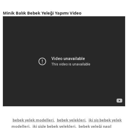
Minik Balık Bebek Yeleği Yapımı Video
bebek yelek modelleri
,
bebek yelekleri
,
iki şiş bebek yelek
modelleri
,
iki şişle bebek yelekleri
,
bebek yeleği nasıl