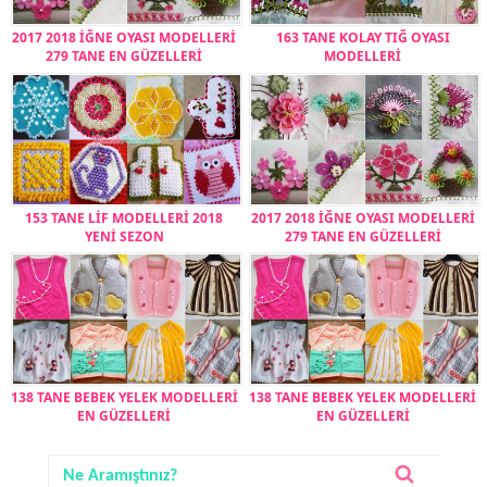
2017 2018 İĞNE OYASI MODELLERİ
163 TANE KOLAY TIĞ OYASI
279 TANE EN GÜZELLERİ
MODELLERİ
153 TANE LİF MODELLERİ 2018
2017 2018 İĞNE OYASI MODELLERİ
YENİ SEZON
279 TANE EN GÜZELLERİ
138 TANE BEBEK YELEK MODELLERİ
138 TANE BEBEK YELEK MODELLERİ
EN GÜZELLERİ
EN GÜZELLERİ