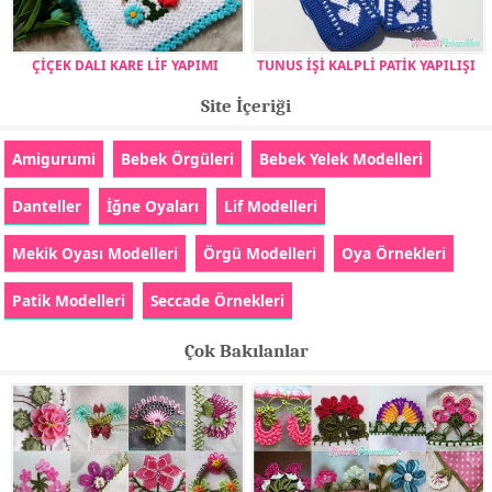
ÇİÇEK DALI KARE LİF YAPIMI
TUNUS İŞİ KALPLİ PATİK YAPILIŞI
Site İçeriği
Amigurumi
Bebek Örgüleri
Bebek Yelek Modelleri
Danteller
İğne Oyaları
Lif Modelleri
Mekik Oyası Modelleri
Örgü Modelleri
Oya Örnekleri
Patik Modelleri
Seccade Örnekleri
Çok Bakılanlar