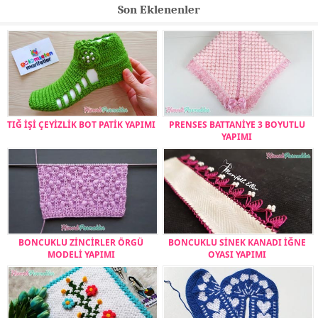
Son Eklenenler
TIĞ İŞİ ÇEYİZLİK BOT PATİK YAPIMI
PRENSES BATTANİYE 3 BOYUTLU
YAPIMI
BONCUKLU ZİNCİRLER ÖRGÜ
BONCUKLU SİNEK KANADI İĞNE
MODELİ YAPIMI
OYASI YAPIMI