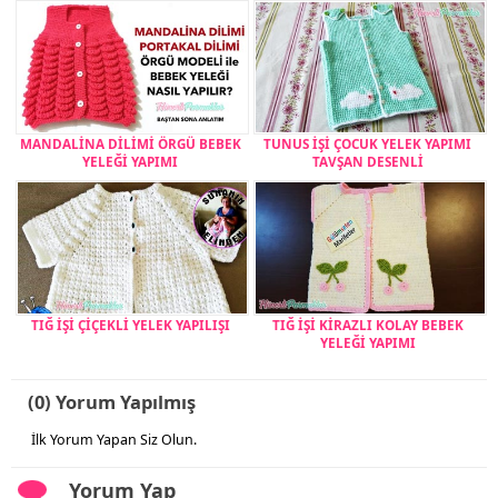
MANDALİNA DİLİMİ ÖRGÜ BEBEK
TUNUS İŞİ ÇOCUK YELEK YAPIMI
YELEĞİ YAPIMI
TAVŞAN DESENLİ
TIĞ İŞİ ÇİÇEKLİ YELEK YAPILIŞI
TIĞ İŞİ KİRAZLI KOLAY BEBEK
YELEĞİ YAPIMI
(0) Yorum Yapılmış
İlk Yorum Yapan Siz Olun.
Yorum Yap