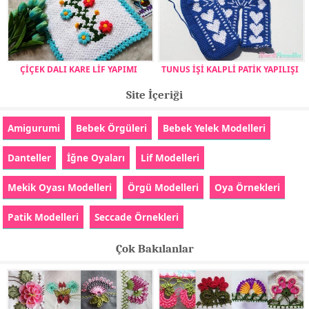
ÇİÇEK DALI KARE LİF YAPIMI
TUNUS İŞİ KALPLİ PATİK YAPILIŞI
Site İçeriği
Amigurumi
Bebek Örgüleri
Bebek Yelek Modelleri
Danteller
İğne Oyaları
Lif Modelleri
Mekik Oyası Modelleri
Örgü Modelleri
Oya Örnekleri
Patik Modelleri
Seccade Örnekleri
Çok Bakılanlar