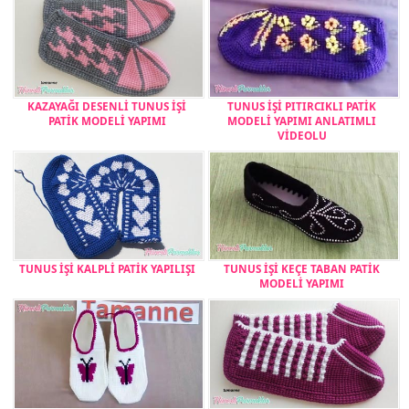
KAZAYAĞI DESENLİ TUNUS İŞİ
TUNUS İŞİ PITIRCIKLI PATİK
PATİK MODELİ YAPIMI
MODELİ YAPIMI ANLATIMLI
VİDEOLU
TUNUS İŞİ KALPLİ PATİK YAPILIŞI
TUNUS İŞİ KEÇE TABAN PATİK
MODELİ YAPIMI