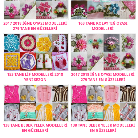
2017 2018 İĞNE OYASI MODELLERİ
163 TANE KOLAY TIĞ OYASI
279 TANE EN GÜZELLERİ
MODELLERİ
153 TANE LİF MODELLERİ 2018
2017 2018 İĞNE OYASI MODELLERİ
YENİ SEZON
279 TANE EN GÜZELLERİ
138 TANE BEBEK YELEK MODELLERİ
138 TANE BEBEK YELEK MODELLERİ
EN GÜZELLERİ
EN GÜZELLERİ