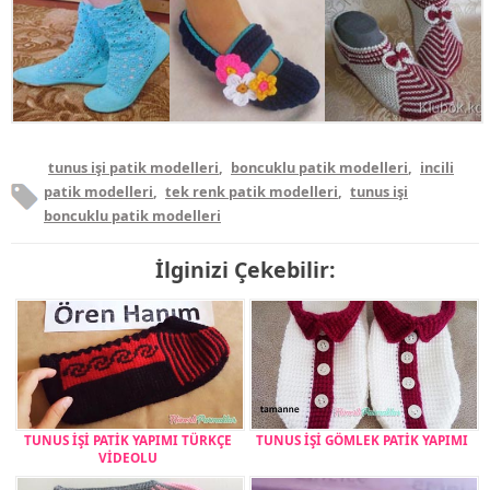
tunus işi patik modelleri
,
boncuklu patik modelleri
,
incili
patik modelleri
,
tek renk patik modelleri
,
tunus işi
boncuklu patik modelleri
İlginizi Çekebilir:
TUNUS İŞİ PATİK YAPIMI TÜRKÇE
TUNUS İŞİ GÖMLEK PATİK YAPIMI
VİDEOLU