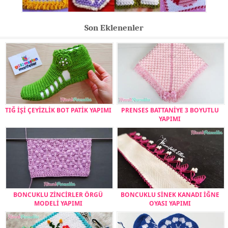
Son Eklenenler
TIĞ İŞİ ÇEYİZLİK BOT PATİK YAPIMI
PRENSES BATTANİYE 3 BOYUTLU
YAPIMI
BONCUKLU ZİNCİRLER ÖRGÜ
BONCUKLU SİNEK KANADI İĞNE
MODELİ YAPIMI
OYASI YAPIMI