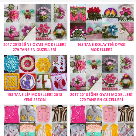
2017 2018 İĞNE OYASI MODELLERİ
163 TANE KOLAY TIĞ OYASI
279 TANE EN GÜZELLERİ
MODELLERİ
153 TANE LİF MODELLERİ 2018
2017 2018 İĞNE OYASI MODELLERİ
YENİ SEZON
279 TANE EN GÜZELLERİ