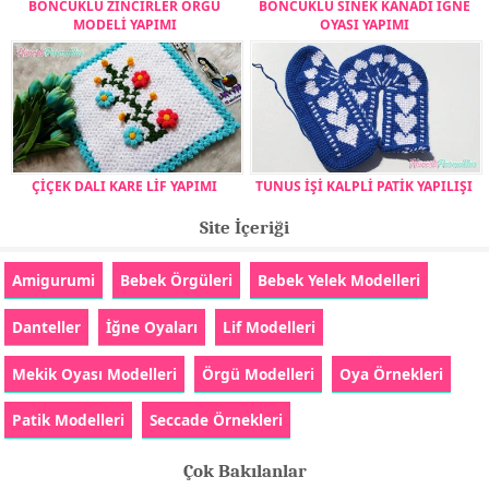
BONCUKLU ZİNCİRLER ÖRGÜ
BONCUKLU SİNEK KANADI İĞNE
MODELİ YAPIMI
OYASI YAPIMI
ÇİÇEK DALI KARE LİF YAPIMI
TUNUS İŞİ KALPLİ PATİK YAPILIŞI
Site İçeriği
Amigurumi
Bebek Örgüleri
Bebek Yelek Modelleri
Danteller
İğne Oyaları
Lif Modelleri
Mekik Oyası Modelleri
Örgü Modelleri
Oya Örnekleri
Patik Modelleri
Seccade Örnekleri
Çok Bakılanlar