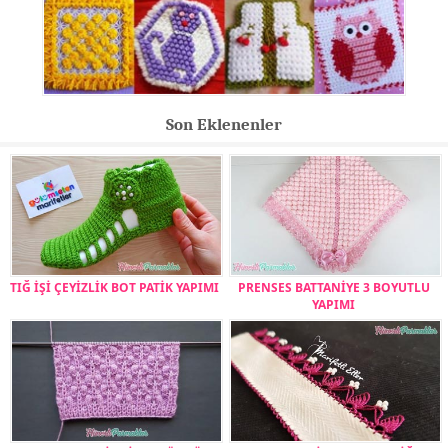
Son Eklenenler
TIĞ İŞİ ÇEYİZLİK BOT PATİK YAPIMI
PRENSES BATTANİYE 3 BOYUTLU
YAPIMI