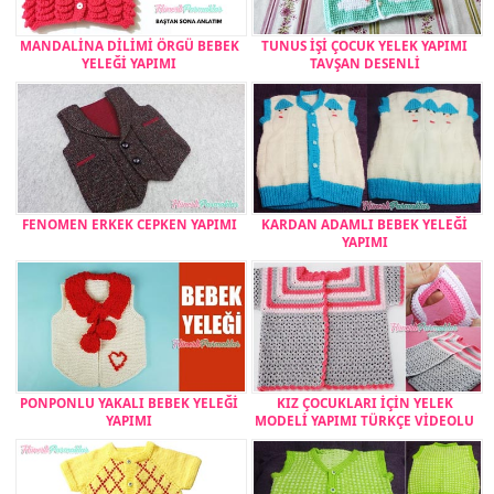
MANDALİNA DİLİMİ ÖRGÜ BEBEK
TUNUS İŞİ ÇOCUK YELEK YAPIMI
YELEĞİ YAPIMI
TAVŞAN DESENLİ
FENOMEN ERKEK CEPKEN YAPIMI
KARDAN ADAMLI BEBEK YELEĞİ
YAPIMI
PONPONLU YAKALI BEBEK YELEĞİ
KIZ ÇOCUKLARI İÇİN YELEK
YAPIMI
MODELİ YAPIMI TÜRKÇE VİDEOLU