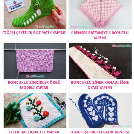
TIĞ İŞİ ÇEYİZLİK BOT PATİK YAPIMI
PRENSES BATTANİYE 3 BOYUTLU
YAPIMI
BONCUKLU ZİNCİRLER ÖRGÜ
BONCUKLU SİNEK KANADI İĞNE
MODELİ YAPIMI
OYASI YAPIMI
ÇİÇEK DALI KARE LİF YAPIMI
TUNUS İŞİ KALPLİ PATİK YAPILIŞI