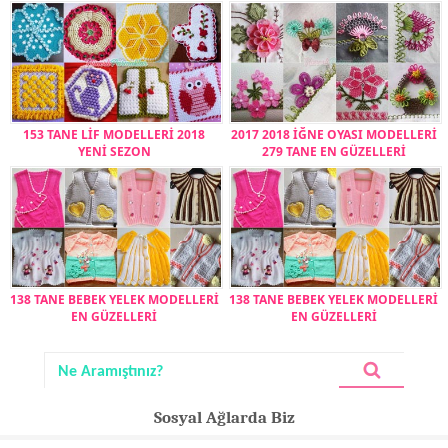
153 TANE LİF MODELLERİ 2018
2017 2018 İĞNE OYASI MODELLERİ
YENİ SEZON
279 TANE EN GÜZELLERİ
138 TANE BEBEK YELEK MODELLERİ
138 TANE BEBEK YELEK MODELLERİ
EN GÜZELLERİ
EN GÜZELLERİ
Sosyal Ağlarda Biz