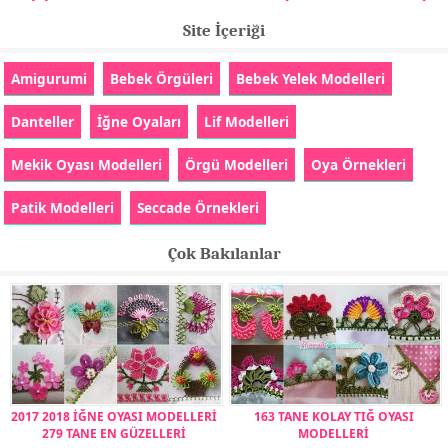
Site İçeriği
Amigurumi
Bebek Örgüleri
Bebek Yelek Modelleri
Danteller
İğne Oyaları
Lif Modelleri
Mekik Oyası Modelleri
Örgü Modelleri
Oya Örnekleri
Patik Modelleri
Seccade Örnekleri
Çok Bakılanlar
2017 2018 İĞNE OYASI MODELLERİ
163 TANE KOLAY TIĞ OYASI
279 TANE EN GÜZELLERİ
MODELLERİ