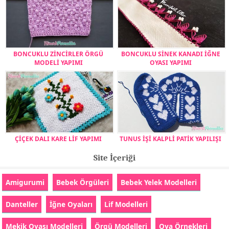
BONCUKLU ZİNCİRLER ÖRGÜ
BONCUKLU SİNEK KANADI İĞNE
MODELİ YAPIMI
OYASI YAPIMI
ÇİÇEK DALI KARE LİF YAPIMI
TUNUS İŞİ KALPLİ PATİK YAPILIŞI
Site İçeriği
Amigurumi
Bebek Örgüleri
Bebek Yelek Modelleri
Danteller
İğne Oyaları
Lif Modelleri
Mekik Oyası Modelleri
Örgü Modelleri
Oya Örnekleri