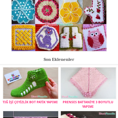
Son Eklenenler
TIĞ İŞİ ÇEYİZLİK BOT PATİK YAPIMI
PRENSES BATTANİYE 3 BOYUTLU
YAPIMI