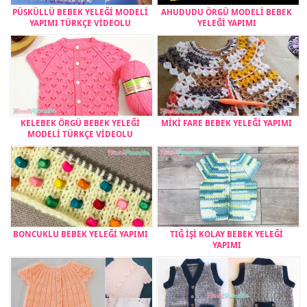
PÜSKÜLLÜ BEBEK YELEĞİ MODELİ
AHUDUDU ÖRGÜ MODELİ BEBEK
YAPIMI TÜRKÇE VİDEOLU
YELEĞİ YAPIMI
KELEBEK ÖRGÜ BEBEK YELEĞİ
MİKİ FARE BEBEK YELEĞİ YAPIMI
MODELİ TÜRKÇE VİDEOLU
BONCUKLU BEBEK YELEĞİ YAPIMI
TIĞ İŞİ KOLAY BEBEK YELEĞİ
YAPIMI