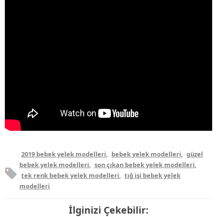
2019 bebek yelek modelleri
,
bebek yelek modelleri
,
güzel
bebek yelek modelleri
,
son çıkan bebek yelek modelleri
,
tek renk bebek yelek modelleri
,
tığ işi bebek yelek
modelleri
İlginizi Çekebilir: