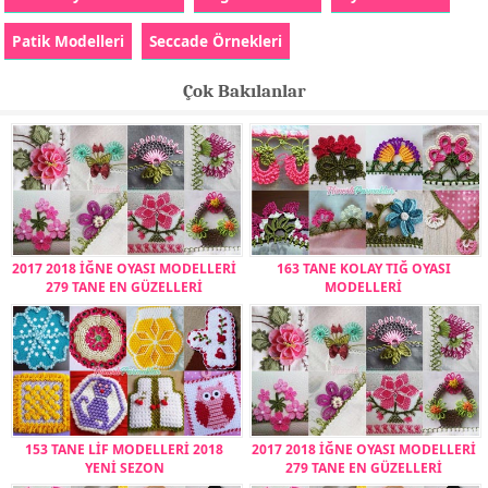
Patik Modelleri
Seccade Örnekleri
Çok Bakılanlar
2017 2018 İĞNE OYASI MODELLERİ
163 TANE KOLAY TIĞ OYASI
279 TANE EN GÜZELLERİ
MODELLERİ
153 TANE LİF MODELLERİ 2018
2017 2018 İĞNE OYASI MODELLERİ
YENİ SEZON
279 TANE EN GÜZELLERİ