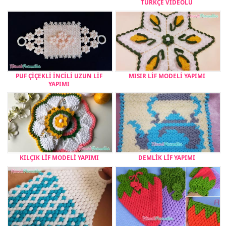
TÜRKÇE VİDEOLU
PUF ÇİÇEKLİ İNCİLİ UZUN LİF
MISIR LİF MODELİ YAPIMI
YAPIMI
KILÇIK LİF MODELİ YAPIMI
DEMLİK LİF YAPIMI