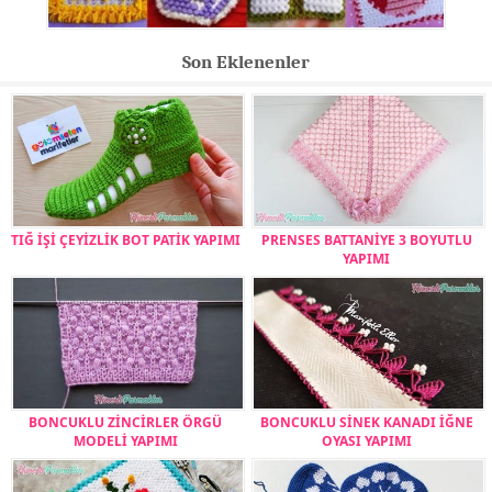
Son Eklenenler
TIĞ İŞİ ÇEYİZLİK BOT PATİK YAPIMI
PRENSES BATTANİYE 3 BOYUTLU
YAPIMI
BONCUKLU ZİNCİRLER ÖRGÜ
BONCUKLU SİNEK KANADI İĞNE
MODELİ YAPIMI
OYASI YAPIMI