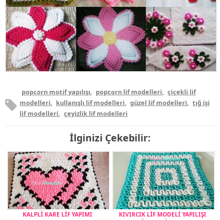
popcorn motif yapılışı
,
popcorn lif modelleri
,
çiçekli lif
modelleri
,
kullanışlı lif modelleri
,
güzel lif modelleri
,
tığ işi
lif modelleri
,
çeyizlik lif modelleri
İlginizi Çekebilir:
KALPLİ KARE LİF YAPIMI
KIVIRCIK LİF MODELİ YAPILIŞI