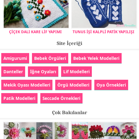
ÇİÇEK DALI KARE LİF YAPIMI
TUNUS İŞİ KALPLİ PATİK YAPILIŞI
Site İçeriği
Amigurumi
Bebek Örgüleri
Bebek Yelek Modelleri
Danteller
İğne Oyaları
Lif Modelleri
Mekik Oyası Modelleri
Örgü Modelleri
Oya Örnekleri
Patik Modelleri
Seccade Örnekleri
Çok Bakılanlar