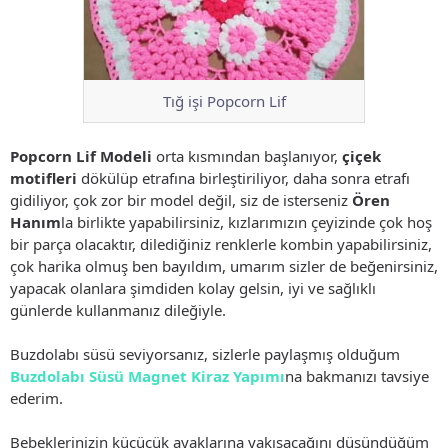
Tığ işi Popcorn Lif
Popcorn Lif Modeli
orta kısmından başlanıyor,
çiçek
motifleri
dökülüp etrafına birleştiriliyor, daha sonra etrafı
gidiliyor, çok zor bir model değil, siz de isterseniz
Ören
Hanım
la birlikte yapabilirsiniz, kızlarımızın çeyizinde çok hoş
bir parça olacaktır, dilediğiniz renklerle kombin yapabilirsiniz,
çok harika olmuş ben bayıldım, umarım sizler de beğenirsiniz,
yapacak olanlara şimdiden kolay gelsin, iyi ve sağlıklı
günlerde kullanmanız dileğiyle.
Buzdolabı süsü seviyorsanız, sizlerle paylaşmış olduğum
Buzdolabı Süsü Magnet Kiraz Yapımı
na bakmanızı tavsiye
ederim.
Bebeklerinizin küçücük ayaklarına yakışacağını düşündüğüm