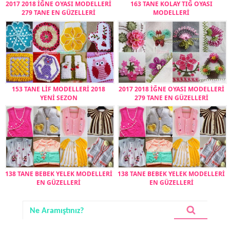
2017 2018 İĞNE OYASI MODELLERİ
163 TANE KOLAY TIĞ OYASI
279 TANE EN GÜZELLERİ
MODELLERİ
153 TANE LİF MODELLERİ 2018
2017 2018 İĞNE OYASI MODELLERİ
YENİ SEZON
279 TANE EN GÜZELLERİ
138 TANE BEBEK YELEK MODELLERİ
138 TANE BEBEK YELEK MODELLERİ
EN GÜZELLERİ
EN GÜZELLERİ