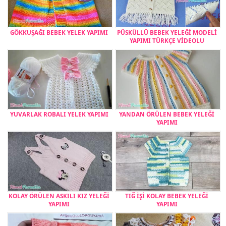
GÖKKUŞAĞI BEBEK YELEK YAPIMI
PÜSKÜLLÜ BEBEK YELEĞİ MODELİ
YAPIMI TÜRKÇE VİDEOLU
YUVARLAK ROBALI YELEK YAPIMI
YANDAN ÖRÜLEN BEBEK YELEĞİ
YAPIMI
KOLAY ÖRÜLEN ASKILI KIZ YELEĞİ
TIĞ İŞİ KOLAY BEBEK YELEĞİ
YAPIMI
YAPIMI