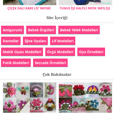
ÇİÇEK DALI KARE LİF YAPIMI
TUNUS İŞİ KALPLİ PATİK YAPILIŞI
Site İçeriği
Amigurumi
Bebek Örgüleri
Bebek Yelek Modelleri
Danteller
İğne Oyaları
Lif Modelleri
Mekik Oyası Modelleri
Örgü Modelleri
Oya Örnekleri
Patik Modelleri
Seccade Örnekleri
Çok Bakılanlar