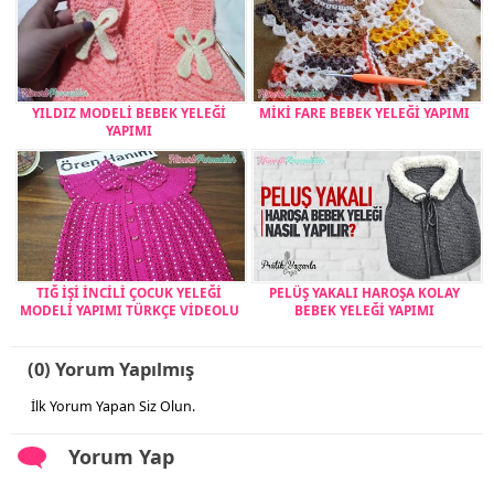
YILDIZ MODELİ BEBEK YELEĞİ
MİKİ FARE BEBEK YELEĞİ YAPIMI
YAPIMI
TIĞ İŞİ İNCİLİ ÇOCUK YELEĞİ
PELÜŞ YAKALI HAROŞA KOLAY
MODELİ YAPIMI TÜRKÇE VİDEOLU
BEBEK YELEĞİ YAPIMI
(0) Yorum Yapılmış
İlk Yorum Yapan Siz Olun.
Yorum Yap