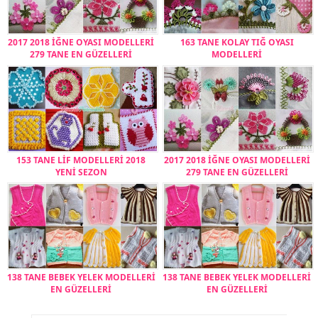
2017 2018 İĞNE OYASI MODELLERİ
163 TANE KOLAY TIĞ OYASI
279 TANE EN GÜZELLERİ
MODELLERİ
153 TANE LİF MODELLERİ 2018
2017 2018 İĞNE OYASI MODELLERİ
YENİ SEZON
279 TANE EN GÜZELLERİ
138 TANE BEBEK YELEK MODELLERİ
138 TANE BEBEK YELEK MODELLERİ
EN GÜZELLERİ
EN GÜZELLERİ