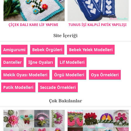
ÇİÇEK DALI KARE LİF YAPIMI
TUNUS İŞİ KALPLİ PATİK YAPILIŞI
Site İçeriği
Amigurumi
Bebek Örgüleri
Bebek Yelek Modelleri
Danteller
İğne Oyaları
Lif Modelleri
Mekik Oyası Modelleri
Örgü Modelleri
Oya Örnekleri
Patik Modelleri
Seccade Örnekleri
Çok Bakılanlar