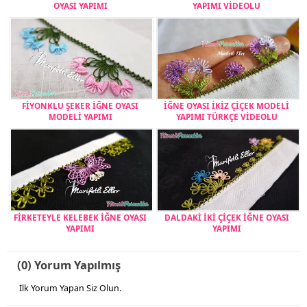
OYASI YAPIMI
YAPIMI VİDEOLU
FİYONKLU ŞEKER İĞNE OYASI
İĞNE OYASI İKİZ ÇİÇEK MODELİ
MODELİ YAPIMI
YAPIMI TÜRKÇE VİDEOLU
FİRKETEYLE KELEBEK İĞNE OYASI
DALDAKİ İKİ ÇİÇEK İĞNE OYASI
YAPIMI
YAPIMI
(0) Yorum Yapılmış
İlk Yorum Yapan Siz Olun.