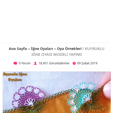
»
»
/ KUYRUKLU
Ana Sayfa
İğne Oyaları
Oya Örnekleri
İĞNE OYASI MODELİ YAPIMI
0 Yorum
18,451 Görüntülenme
09 Şubat 2019