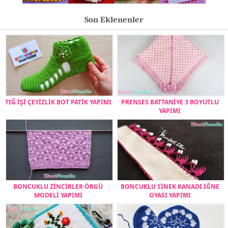
Son Eklenenler
TIĞ İŞİ ÇEYİZLİK BOT PATİK YAPIMI
PRENSES BATTANİYE 3 BOYUTLU
YAPIMI
BONCUKLU ZİNCİRLER ÖRGÜ
BONCUKLU SİNEK KANADI İĞNE
MODELİ YAPIMI
OYASI YAPIMI