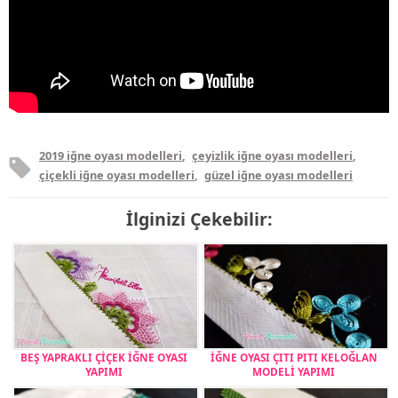
2019 iğne oyası modelleri
,
çeyizlik iğne oyası modelleri
,
çiçekli iğne oyası modelleri
,
güzel iğne oyası modelleri
İlginizi Çekebilir:
BEŞ YAPRAKLI ÇİÇEK İĞNE OYASI
İĞNE OYASI ÇITI PITI KELOĞLAN
YAPIMI
MODELİ YAPIMI