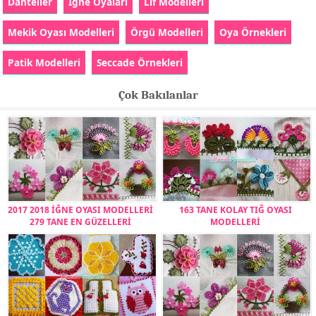
Danteller
İğne Oyaları
Lif Modelleri
Mekik Oyası Modelleri
Örgü Modelleri
Oya Örnekleri
Patik Modelleri
Seccade Örnekleri
Çok Bakılanlar
2017 2018 İĞNE OYASI MODELLERİ
163 TANE KOLAY TIĞ OYASI
279 TANE EN GÜZELLERİ
MODELLERİ