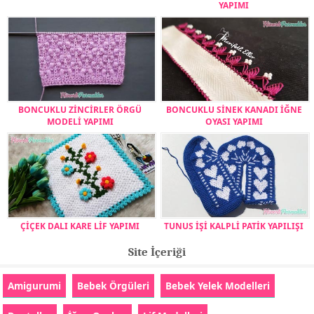
YAPIMI
BONCUKLU ZİNCİRLER ÖRGÜ
BONCUKLU SİNEK KANADI İĞNE
MODELİ YAPIMI
OYASI YAPIMI
ÇİÇEK DALI KARE LİF YAPIMI
TUNUS İŞİ KALPLİ PATİK YAPILIŞI
Site İçeriği
Amigurumi
Bebek Örgüleri
Bebek Yelek Modelleri