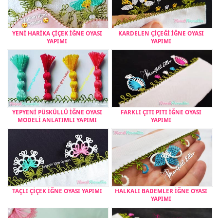
YENİ HARİKA ÇİÇEK İĞNE OYASI
KARDELEN ÇİÇEĞİ İĞNE OYASI
YAPIMI
YAPIMI
YEPYENİ PÜSKÜLLÜ İĞNE OYASI
FARKLI ÇITI PITI İĞNE OYASI
MODELİ ANLATIMLI YAPIMI
YAPIMI
TAÇLI ÇİÇEK İĞNE OYASI YAPIMI
HALKALI BADEMLER İĞNE OYASI
YAPIMI