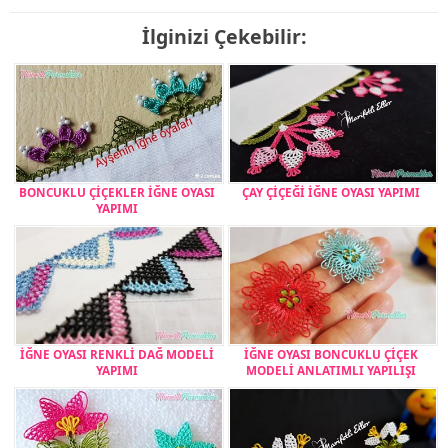
İlginizi Çekebilir:
BONCUKLU ÇİÇEKLER İĞNE OYASI
ÇAY ÇİÇEĞİ İĞNE OYASI YAPIMI
YAPIMI
İĞNE OYASI RENKLİ DAĞ MODELİ
İĞNE OYASI BONCUKLU ÇİÇEK
YAPIMI
MODELİ ANLATIMLI YAPILIŞI