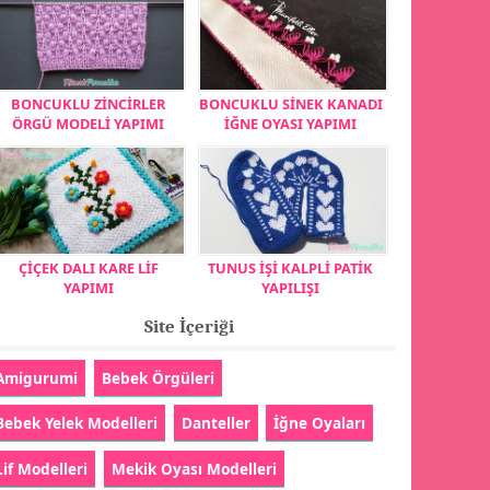
BONCUKLU ZİNCİRLER
BONCUKLU SİNEK KANADI
ÖRGÜ MODELİ YAPIMI
İĞNE OYASI YAPIMI
ÇİÇEK DALI KARE LİF
TUNUS İŞİ KALPLİ PATİK
YAPIMI
YAPILIŞI
Site İçeriği
Amigurumi
Bebek Örgüleri
Bebek Yelek Modelleri
Danteller
İğne Oyaları
Lif Modelleri
Mekik Oyası Modelleri