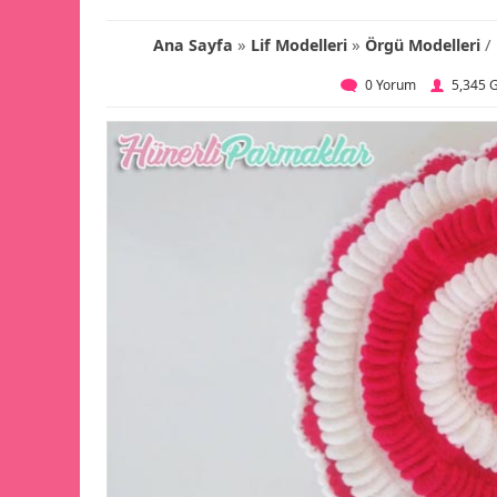
»
»
/
Ana Sayfa
Lif Modelleri
Örgü Modelleri
0 Yorum
5,345 