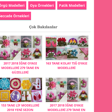
Örgü Modelleri
Oya Örnekleri
Patik Modelleri
Seccade Örnekleri
Çok Bakılanlar
2017 2018 İĞNE OYASI
163 TANE KOLAY TIĞ OYASI
MODELLERİ 279 TANE EN
MODELLERİ
GÜZELLERİ
153 TANE LİF MODELLERİ
2017 2018 İĞNE OYASI
2018 YENİ SEZON
MODELLERİ 279 TANE EN