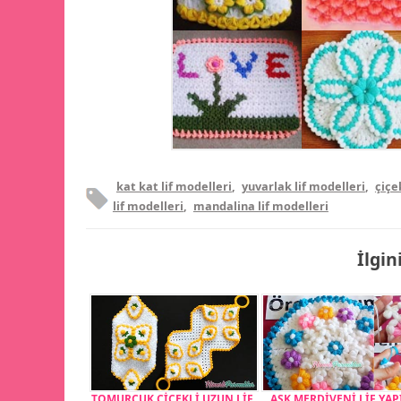
kat kat lif modelleri
,
yuvarlak lif modelleri
,
çiçe
lif modelleri
,
mandalina lif modelleri
İlgin
TOMURCUK ÇİÇEKLİ UZUN LİF
AŞK MERDİVENİ LİF YAP