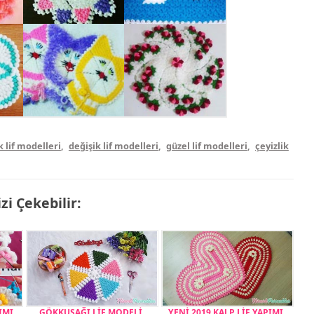
k lif modelleri
,
değişik lif modelleri
,
güzel lif modelleri
,
çeyizlik
izi Çekebilir:
IMI
GÖKKUŞAĞI LİF MODELİ
YENİ 2019 KALP LİF YAPIMI