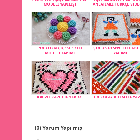
MODELİ YAPILIŞI
ANLATIMLI TÜRKÇE VİD
POPCORN ÇİÇEKLER LİF
ÇOCUK DESENLİ LİF MO
MODELİ YAPIMI
YAPIMI
KALPLİ KARE LİF YAPIMI
EN KOLAY KİLİM LİF YA
(0) Yorum Yapılmış