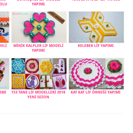
EOLU
YAPIMI
DELİ
MİNİK KALPLER LİF MODELİ
KELEBEK LİF YAPIMI
YAPIMI
PIMI
153 TANE LİF MODELLERİ 2018
KAT KAT LİF ÖRNEĞİ YAPIMI
YENİ SEZON