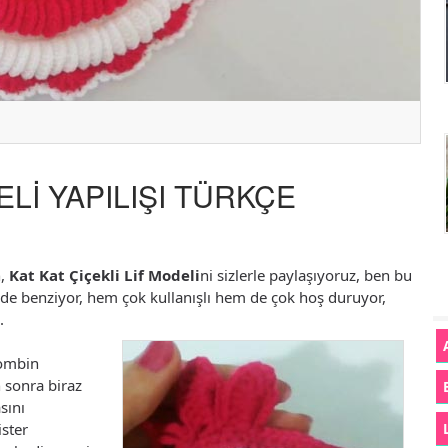
ELİ YAPILIŞI TÜRKÇE
n,
Kat Kat Çiçekli Lif Modeli
ni sizlerle paylaşıyoruz, ben bu
de benziyor, hem çok kullanışlı hem de çok hoş duruyor,
.
kombin
n sonra biraz
sını
ister