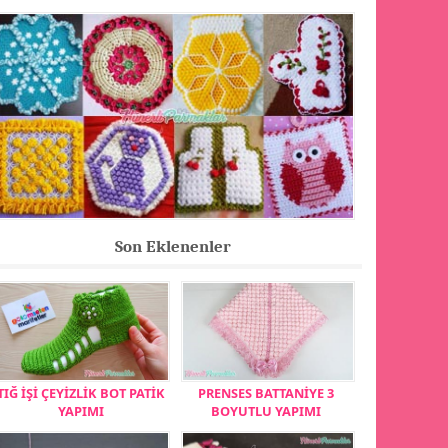
Son Eklenenler
TIĞ İŞİ ÇEYİZLİK BOT PATİK
PRENSES BATTANİYE 3
YAPIMI
BOYUTLU YAPIMI