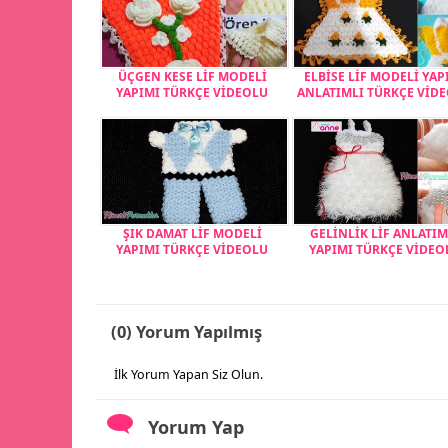
ÜÇGEN KESE LİF MODELİ
ELBİSE LİF MODELİ YAP
YAPIMI TÜRKÇE VİDEOLU
ANLATIMLI TÜRKÇE VİD
ŞIK DAMAT LİF MODELİ
GELİNLİK LİF ANLATIM
YAPIMI TÜRKÇE VİDEOLU
YAPIMI TÜRKÇE VİDEO
(0) Yorum Yapılmış
İlk Yorum Yapan Siz Olun.
Yorum Yap