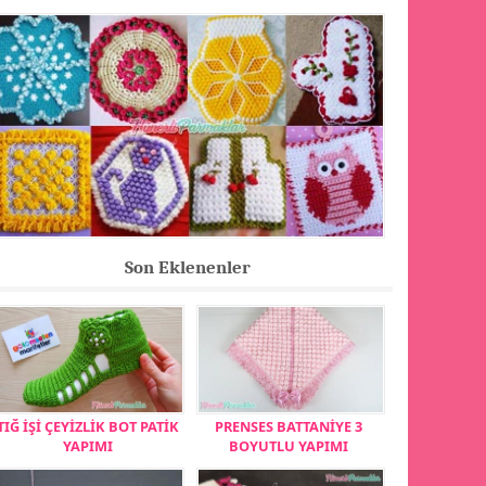
Son Eklenenler
TIĞ İŞİ ÇEYİZLİK BOT PATİK
PRENSES BATTANİYE 3
YAPIMI
BOYUTLU YAPIMI