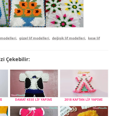
f modelleri
,
güzel lif modelleri
,
değişik lif modelleri
,
kese lif
izi Çekebilir:
MI
DAMAT KESE LİF YAPIMI
2018 KAFTAN LİF YAPIMI