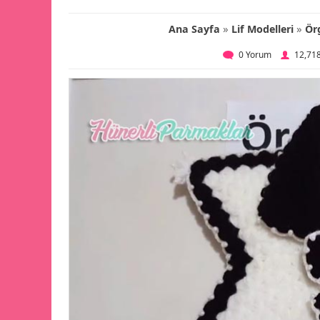
»
»
Ana Sayfa
Lif Modelleri
Ör
0 Yorum
12,71