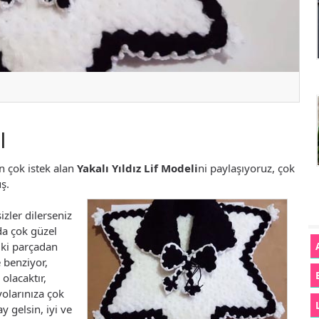
I
n çok istek alan
Yakalı Yıldız Lif Modeli
ni paylaşıyoruz, çok
ş.
zler dilerseniz
 da çok güzel
iki parçadan
e benziyor,
 olacaktır,
olarınıza çok
 gelsin, iyi ve