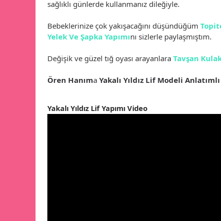
sağlıklı günlerde kullanmanız dileğiyle.
Bebeklerinize çok yakışacağını düşündüğüm
Topit
Yelek Ve Şapka Yapımı
nı sizlerle paylaşmıştım.
Değişik ve güzel tığ oyası arayanlara
Tavşan Kulak
Ören Hanım
a
Yakalı Yıldız Lif Modeli Anlatıml
Yakalı Yıldız Lif Yapımı Video