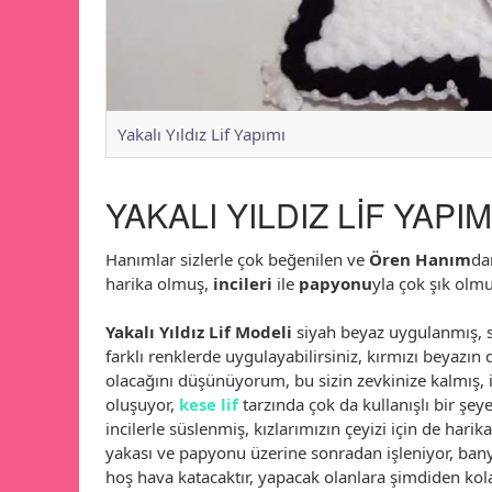
Yakalı Yıldız Lif Yapımı
YAKALI YILDIZ LİF YAPIM
Hanımlar sizlerle çok beğenilen ve
Ören Hanım
da
harika olmuş,
incileri
ile
papyonu
yla çok şık olmu
Yakalı Yıldız Lif Modeli
siyah beyaz uygulanmış, si
farklı renklerde uygulayabilirsiniz, kırmızı beyazın
olacağını düşünüyorum, bu sizin zevkinize kalmış, 
oluşuyor,
kese lif
tarzında çok da kullanışlı bir şey
incilerle süslenmiş, kızlarımızın çeyizi için de harika
yakası ve papyonu üzerine sonradan işleniyor, bany
hoş hava katacaktır, yapacak olanlara şimdiden kolay