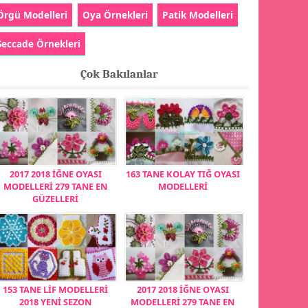
Örgü Modelleri
Oya Örnekleri
Patik Modelleri
Seccade Örnekleri
Çok Bakılanlar
2017 2018 İĞNE OYASI
163 TANE KOLAY TIĞ OYASI
MODELLERİ 279 TANE EN
MODELLERİ
GÜZELLERİ
153 TANE LİF MODELLERİ
2017 2018 İĞNE OYASI
2018 YENİ SEZON
MODELLERİ 279 TANE EN