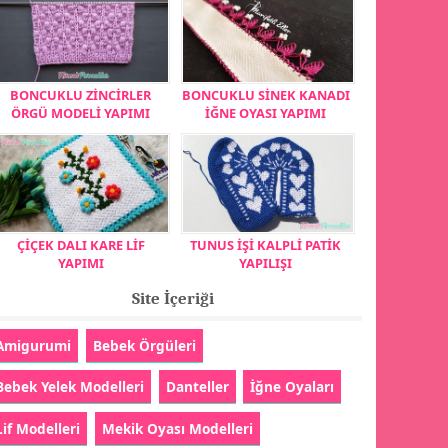
BONCUKLU ZİNCİRLER
BONCUKLU SİNEK KANADI
ÖRGÜ MODELİ YAPIMI
İĞNE OYASI YAPIMI
ÇİÇEK DALI KARE LİF
TUNUS İŞİ KALPLİ PATİK
YAPIMI
YAPILIŞI
Site İçeriği
Amigurumi
Bebek Örgüleri
Bebek Yelek Modelleri
Danteller
İğne Oyaları
Lif Modelleri
Mekik Oyası Modelleri