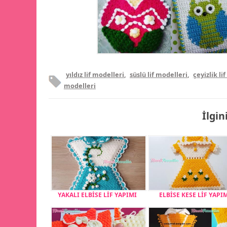
yıldız lif modelleri
,
süslü lif modelleri
,
çeyizlik li
modelleri
İlgin
YAKALI ELBİSE LİF YAPIMI
ELBİSE KESE LİF YAPI