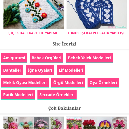
ÇİÇEK DALI KARE LİF YAPIMI
TUNUS İŞİ KALPLİ PATİK YAPILIŞI
Site İçeriği
Amigurumi
Bebek Örgüleri
Bebek Yelek Modelleri
Danteller
İğne Oyaları
Lif Modelleri
Mekik Oyası Modelleri
Örgü Modelleri
Oya Örnekleri
Patik Modelleri
Seccade Örnekleri
Çok Bakılanlar