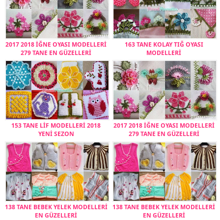
2017 2018 İĞNE OYASI MODELLERİ
163 TANE KOLAY TIĞ OYASI
279 TANE EN GÜZELLERİ
MODELLERİ
153 TANE LİF MODELLERİ 2018
2017 2018 İĞNE OYASI MODELLERİ
YENİ SEZON
279 TANE EN GÜZELLERİ
138 TANE BEBEK YELEK MODELLERİ
138 TANE BEBEK YELEK MODELLERİ
EN GÜZELLERİ
EN GÜZELLERİ