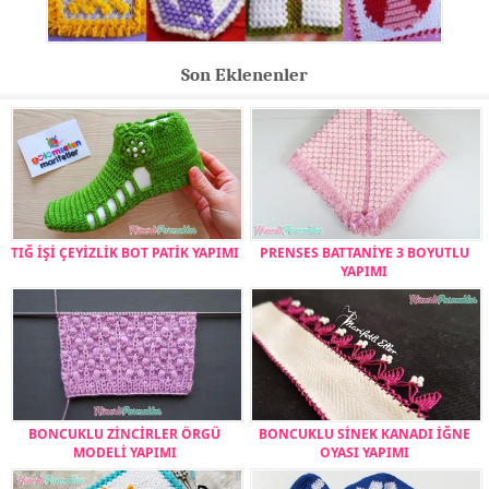
Son Eklenenler
TIĞ İŞİ ÇEYİZLİK BOT PATİK YAPIMI
PRENSES BATTANİYE 3 BOYUTLU
YAPIMI
BONCUKLU ZİNCİRLER ÖRGÜ
BONCUKLU SİNEK KANADI İĞNE
MODELİ YAPIMI
OYASI YAPIMI