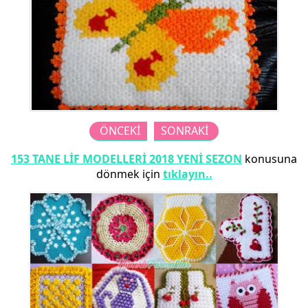
ÖNCEKİ
SONRAKİ
153 TANE LİF MODELLERİ 2018 YENİ SEZON
konusuna
dönmek için
tıklayın..