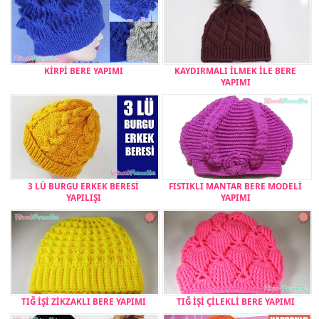
KİRPİ BERE YAPIMI
KAYDIRMALI İLMEK İLE BERE
YAPIMI
3 LÜ BURGU ERKEK BERESİ
FISTIKLI MANTAR BERE MODELİ
YAPILIŞI
YAPIMI
TIĞ İŞİ ZİKZAKLI BERE YAPIMI
TIĞ İŞİ ÇİLEKLİ BERE YAPIMI