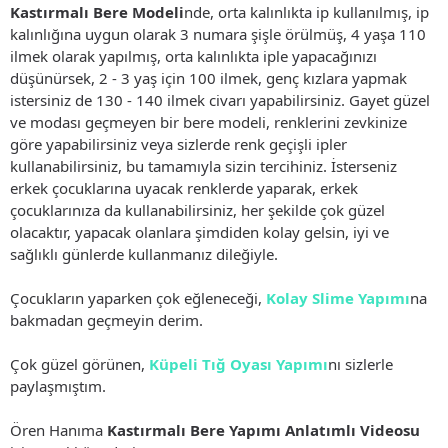
Kastırmalı Bere Modeli
nde, orta kalınlıkta ip kullanılmış, ip
kalınlığına uygun olarak 3 numara şişle örülmüş, 4 yaşa 110
ilmek olarak yapılmış, orta kalınlıkta iple yapacağınızı
düşünürsek, 2 - 3 yaş için 100 ilmek, genç kızlara yapmak
istersiniz de 130 - 140 ilmek civarı yapabilirsiniz. Gayet güzel
ve modası geçmeyen bir bere modeli, renklerini zevkinize
göre yapabilirsiniz veya sizlerde renk geçişli ipler
kullanabilirsiniz, bu tamamıyla sizin tercihiniz. İsterseniz
erkek çocuklarına uyacak renklerde yaparak, erkek
çocuklarınıza da kullanabilirsiniz, her şekilde çok güzel
olacaktır, yapacak olanlara şimdiden kolay gelsin, iyi ve
sağlıklı günlerde kullanmanız dileğiyle.
Çocukların yaparken çok eğleneceği,
Kolay Slime Yapımı
na
bakmadan geçmeyin derim.
Çok güzel görünen,
Küpeli Tığ Oyası Yapımı
nı sizlerle
paylaşmıştım.
Ören Hanıma
Kastırmalı Bere Yapımı Anlatımlı Videosu