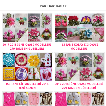
Çok Bakılanlar
2017 2018 İĞNE OYASI MODELLERİ
163 TANE KOLAY TIĞ OYASI
279 TANE EN GÜZELLERİ
MODELLERİ
153 TANE LİF MODELLERİ 2018
2017 2018 İĞNE OYASI MODELLERİ
YENİ SEZON
279 TANE EN GÜZELLERİ