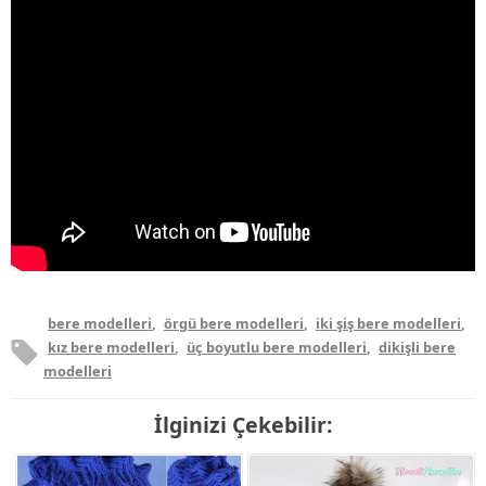
bere modelleri
,
örgü bere modelleri
,
iki şiş bere modelleri
,
kız bere modelleri
,
üç boyutlu bere modelleri
,
dikişli bere
modelleri
İlginizi Çekebilir: