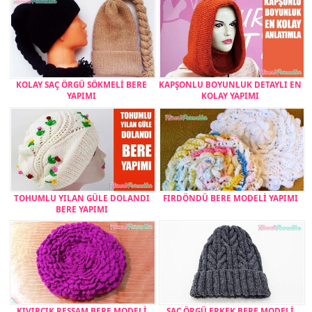
KOLAY SAÇ ÖRGÜ SÖKMELİ BERE
KAPŞONLU BOYUNLUK DETAYLI EN
YAPIMI
KOLAY YAPIMI
TOHUMLU YILAN GÜLE DOLANDI
FIRDÖNDÜ BERE MODELİ YAPIMI
BERE YAPIMI
KIVIRCIK RESSAM BERE MODELİ
SAÇ ÖRGÜ ERKEK BERE MODELİ