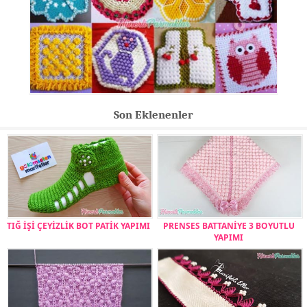
Son Eklenenler
TIĞ İŞİ ÇEYİZLİK BOT PATİK YAPIMI
PRENSES BATTANİYE 3 BOYUTLU
YAPIMI