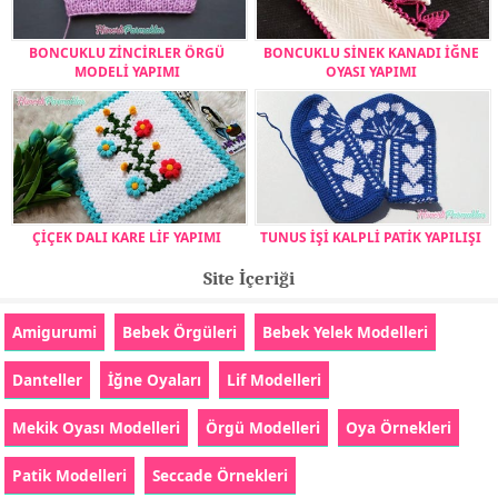
BONCUKLU ZİNCİRLER ÖRGÜ
BONCUKLU SİNEK KANADI İĞNE
MODELİ YAPIMI
OYASI YAPIMI
ÇİÇEK DALI KARE LİF YAPIMI
TUNUS İŞİ KALPLİ PATİK YAPILIŞI
Site İçeriği
Amigurumi
Bebek Örgüleri
Bebek Yelek Modelleri
Danteller
İğne Oyaları
Lif Modelleri
Mekik Oyası Modelleri
Örgü Modelleri
Oya Örnekleri
Patik Modelleri
Seccade Örnekleri