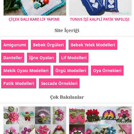
ÇİÇEK DALI KARE LİF YAPIMI
TUNUS İŞİ KALPLİ PATİK YAPILIŞI
Site İçeriği
Amigurumi
Bebek Örgüleri
Bebek Yelek Modelleri
Danteller
İğne Oyaları
Lif Modelleri
Mekik Oyası Modelleri
Örgü Modelleri
Oya Örnekleri
Patik Modelleri
Seccade Örnekleri
Çok Bakılanlar