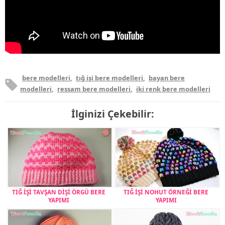
bere modelleri
,
tığ işi bere modelleri
,
bayan bere
modelleri
,
ressam bere modelleri
,
iki renk bere modelleri
İlginizi Çekebilir:
TIĞ İŞİ TAVŞAN DİŞİ ÖRGÜ BERE
TIĞ İŞİ NOHUT ÖRNEĞİ BERE
YAPIMI
YAPIMI