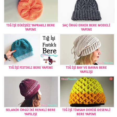
TIĞ İŞİ DİKİŞSİZ YAPRAKLI BERE
SAÇ ÖRGÜ ERKEK BERE MODELİ
YAPIMI
YAPIMI
TIĞ İŞİ FISTIKLI BERE YAPIMI
TIĞ İŞİ BAY VE BAYAN BERE
YAPILIŞI
SELANİK ÖRGÜ İKİ RENKLİ BERE
TIĞ İŞİ TİMSAH DERİSİ DESENLİ
YAPILIŞI
BERE YAPIMI