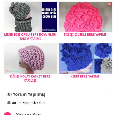
MISIR DİŞİ ÖRGÜ BERE BOYUNLUK
TIĞ İŞİ ÇİLEKLİ BERE YAPIMI
TAKIM YAPIMI
TIĞ İŞİ KOLAY KASKET BERE
KİRPİ BERE YAPIMI
YAPILIŞI
(0) Yorum Yapılmış
İlk Yorum Yapan Siz Olun.
Yorum Yap