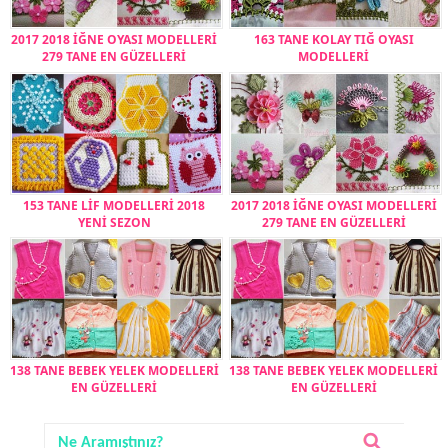
2017 2018 İĞNE OYASI MODELLERİ
163 TANE KOLAY TIĞ OYASI
279 TANE EN GÜZELLERİ
MODELLERİ
153 TANE LİF MODELLERİ 2018
2017 2018 İĞNE OYASI MODELLERİ
YENİ SEZON
279 TANE EN GÜZELLERİ
138 TANE BEBEK YELEK MODELLERİ
138 TANE BEBEK YELEK MODELLERİ
EN GÜZELLERİ
EN GÜZELLERİ