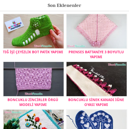
Son Eklenenler
TIĞ İŞİ ÇEYİZLİK BOT PATİK YAPIMI
PRENSES BATTANİYE 3 BOYUTLU
YAPIMI
BONCUKLU ZİNCİRLER ÖRGÜ
BONCUKLU SİNEK KANADI İĞNE
MODELİ YAPIMI
OYASI YAPIMI