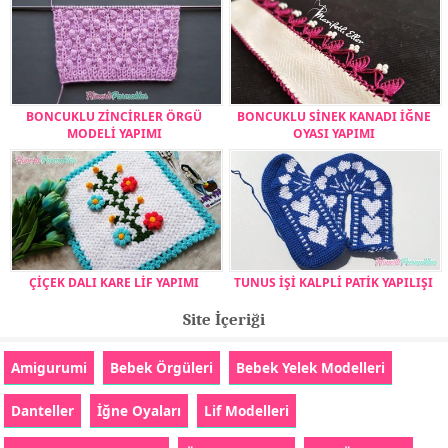
BONCUKLU ZİNCİRLER ÖRGÜ
BONCUKLU SİNEK KANADI İĞNE
MODELİ YAPIMI
OYASI YAPIMI
ÇİÇEK DALI KARE LİF YAPIMI
TUNUS İŞİ KALPLİ PATİK YAPILIŞI
Site İçeriği
Amigurumi
Bebek Örgüleri
Bebek Yelek Modelleri
Danteller
İğne Oyaları
Lif Modelleri