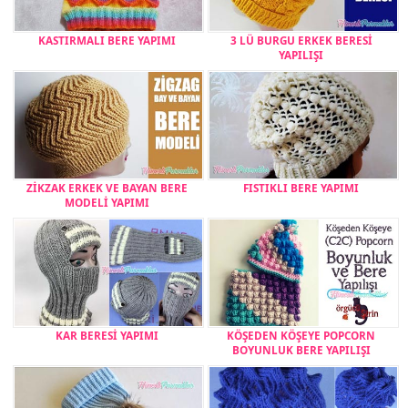
KASTIRMALI BERE YAPIMI
3 LÜ BURGU ERKEK BERESİ
YAPILIŞI
ZİKZAK ERKEK VE BAYAN BERE
FISTIKLI BERE YAPIMI
MODELİ YAPIMI
KAR BERESİ YAPIMI
KÖŞEDEN KÖŞEYE POPCORN
BOYUNLUK BERE YAPILIŞI