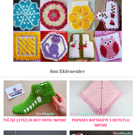
Son Eklenenler
TIĞ İŞİ ÇEYİZLİK BOT PATİK YAPIMI
PRENSES BATTANİYE 3 BOYUTLU
YAPIMI