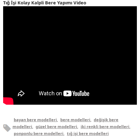
Tığ İşi Kolay Kalpli Bere Yapımı Video
bayan bere modelleri
,
bere modelleri
,
değişik bere
modelleri
,
güzel bere modelleri
,
iki renkli bere modelleri
,
ponponlu bere modelleri
,
tığ işi bere modelleri