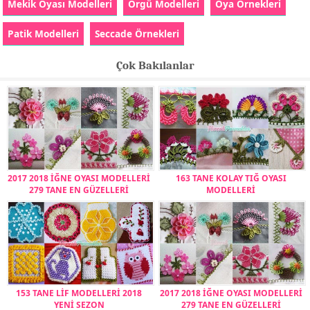
Mekik Oyası Modelleri
Örgü Modelleri
Oya Örnekleri
Patik Modelleri
Seccade Örnekleri
Çok Bakılanlar
2017 2018 İĞNE OYASI MODELLERİ
163 TANE KOLAY TIĞ OYASI
279 TANE EN GÜZELLERİ
MODELLERİ
153 TANE LİF MODELLERİ 2018
2017 2018 İĞNE OYASI MODELLERİ
YENİ SEZON
279 TANE EN GÜZELLERİ