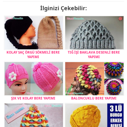
İlginizi Çekebilir:
KOLAY SAÇ ÖRGÜ SÖKMELİ BERE
TIĞ İŞİ BAKLAVA DESENLİ BERE
YAPIMI
YAPIMI
ŞIK VE KOLAY BERE YAPIMI
BALONCUKLU BERE YAPIMI