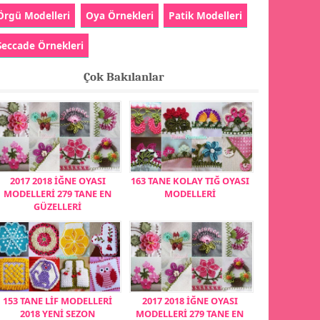
Örgü Modelleri
Oya Örnekleri
Patik Modelleri
Seccade Örnekleri
Çok Bakılanlar
2017 2018 İĞNE OYASI
163 TANE KOLAY TIĞ OYASI
MODELLERİ 279 TANE EN
MODELLERİ
GÜZELLERİ
153 TANE LİF MODELLERİ
2017 2018 İĞNE OYASI
2018 YENİ SEZON
MODELLERİ 279 TANE EN