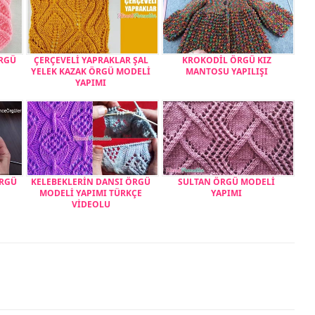
ÖRGÜ
ÇERÇEVELİ YAPRAKLAR ŞAL
KROKODİL ÖRGÜ KIZ
YELEK KAZAK ÖRGÜ MODELİ
MANTOSU YAPILIŞI
YAPIMI
ÖRGÜ
KELEBEKLERİN DANSI ÖRGÜ
SULTAN ÖRGÜ MODELİ
MODELİ YAPIMI TÜRKÇE
YAPIMI
VİDEOLU