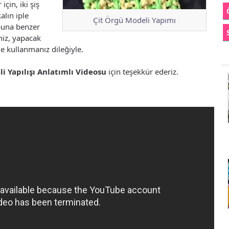
çin, iki şiş
alın iple
Çit Örgü Modeli Yapımı
 buna benzer
niz, yapacak
de kullanmanız dileğiyle.
i Yapılışı Anlatımlı Videosu
için teşekkür ederiz.