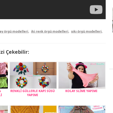
ay örgü modelleri
,
iki renk örgü modelleri
,
sıkı örgü modelleri
,
izi Çekebilir:
A
RENKLİ GÜLLERLE KAPI SÜSÜ
KOLAY SLİME YAPIMI
Lİ
YAPIMI