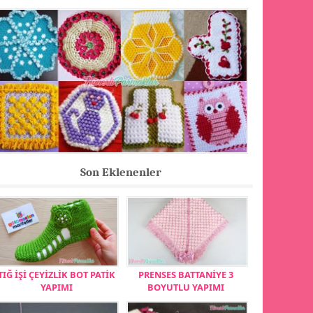
Son Eklenenler
TIĞ İŞİ ÇEYİZLİK BOT PATİK
PRENSES BATTANİYE 3
YAPIMI
BOYUTLU YAPIMI