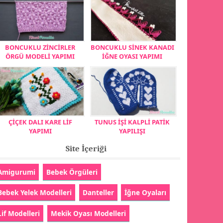
BONCUKLU ZİNCİRLER
BONCUKLU SİNEK KANADI
ÖRGÜ MODELİ YAPIMI
İĞNE OYASI YAPIMI
ÇİÇEK DALI KARE LİF
TUNUS İŞİ KALPLİ PATİK
YAPIMI
YAPILIŞI
Site İçeriği
Amigurumi
Bebek Örgüleri
Bebek Yelek Modelleri
Danteller
İğne Oyaları
Lif Modelleri
Mekik Oyası Modelleri