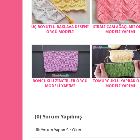
ÜÇ BOYUTLU BAKLAVA DESENİ
SIRALI ÇAM AĞAÇLARI 
ÖRGÜ MODELİ
MODELİ YAPIMI
BONCUKLU ZİNCİRLER ÖRGÜ
TOMURCUKLU YAPRAK 
MODELİ YAPIMI
MODELİ YAPIMI
(0) Yorum Yapılmış
İlk Yorum Yapan Siz Olun.