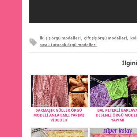
iki şiş örgü modelleri
,
çift şiş örgü modelleri
,
kol
sıcak tutacak örgü modelleri
İlgin
SARMAŞIK GÜLLER ÖRGÜ
BAL PETEKLİ BAKLAV
MODELİ ANLATIMLI YAPIMI
DESENLİ ÖRGÜ MODE
VİDEOLU
YAPIMI