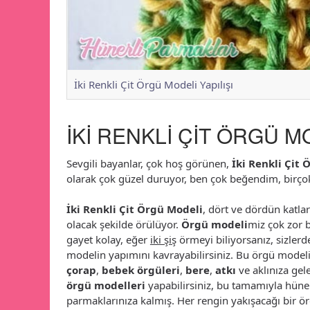
İki Renkli Çit Örgü Modeli Yapılışı
İKİ RENKLİ ÇİT ÖRGÜ MO
Sevgili bayanlar, çok hoş görünen,
İki Renkli Çit 
olarak çok güzel duruyor, ben çok beğendim, birço
İki Renkli Çit Örgü Modeli
, dört ve dördün katları
olacak şekilde örülüyor.
Örgü modeli
miz çok zor b
gayet kolay, eğer
iki şiş
örmeyi biliyorsanız, sizlerd
modelin yapımını kavrayabilirsiniz. Bu örgü model
çorap
,
bebek örgüleri
,
bere
,
atkı
ve aklınıza gel
örgü modelleri
yapabilirsiniz, bu tamamıyla hüner
parmaklarınıza kalmış. Her rengin yakışacağı bir ö