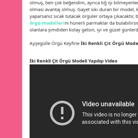
olmuş, ben çok beğendim, ayrıca tığ işi bilmeyenler i
olması avantaj olmuş. Gayet sıkı duran bir model, k
yaparsanız sıcak tutacak örgüler ortaya çıkacaktır,
örgü modelleri
ni hünerli parmaklar da bulabilirsi
olanlara şimdiden kolay gelsin, iyi ve güzel günler
Ayşegülle Örgü Keyfine
İki Renkli Çit Örgü Model
İki Renkli Çit Örgü Modeli Yapılışı Video