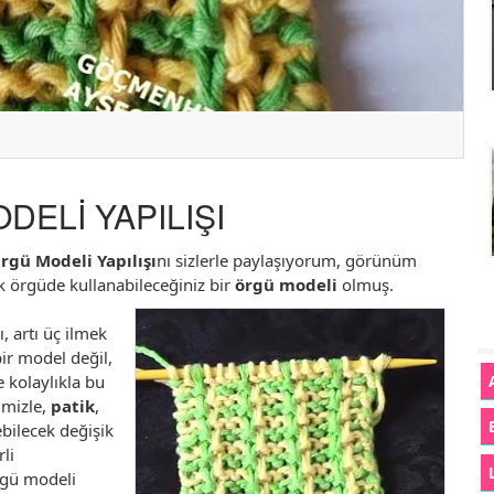
DELİ YAPILIŞI
Örgü Modeli Yapılışı
nı sizlerle paylaşıyorum, görünüm
k örgüde kullanabileceğiniz bir
örgü modeli
olmuş.
, artı üç ilmek
ir model değil,
e kolaylıkla bu
imizle,
patik
,
ebilecek değişik
li
rgü modeli