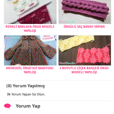
RENKLİ BAKLAVA ÖRGÜ MODELİ
ÖRGÜLÜ SAÇ BANDI YAPIMI
YAPILIŞI
KROKODİL ÖRGÜ KIZ MANTOSU
3 BOYUTLU ÇİÇEK BAHÇESİ ÖRGÜ
YAPILIŞI
MODELİ YAPILIŞI
(0) Yorum Yapılmış
İlk Yorum Yapan Siz Olun.
Yorum Yap