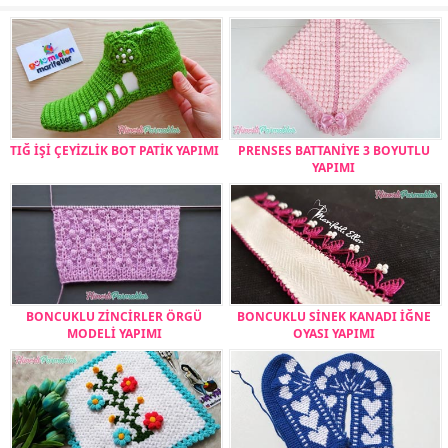
TIĞ İŞİ ÇEYİZLİK BOT PATİK YAPIMI
PRENSES BATTANİYE 3 BOYUTLU
YAPIMI
BONCUKLU ZİNCİRLER ÖRGÜ
BONCUKLU SİNEK KANADI İĞNE
MODELİ YAPIMI
OYASI YAPIMI