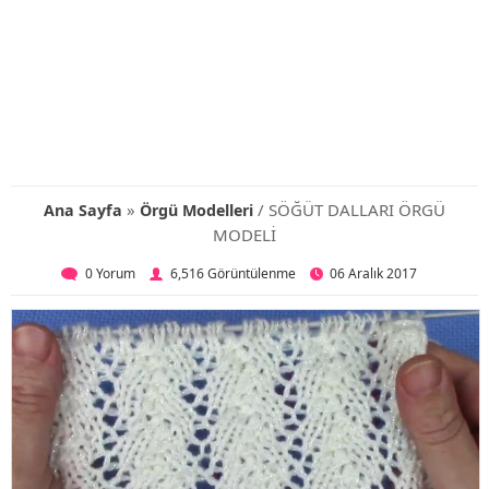
»
/ SÖĞÜT DALLARI ÖRGÜ
Ana Sayfa
Örgü Modelleri
MODELİ
0 Yorum
6,516 Görüntülenme
06 Aralık 2017