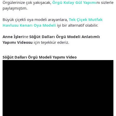
Örgülerinize çok yakışacak,
Örgü Kolay Gül Yapımı
nı sizlerle
paylaşmıştım.
Büyük çiçekli oya modeli arayanlara,
Tek Çiçek Mutfak
Havlusu Kenarı Oya Modeli
iyi bir alternatif olabilir.
Anne İşleri
ne
Söğüt Dalları Örgü Modeli Anlatımlı
Yapımı Videosu
için teşekkür ederiz.
Söğüt Dalları Örgü Modeli Yapımı Video