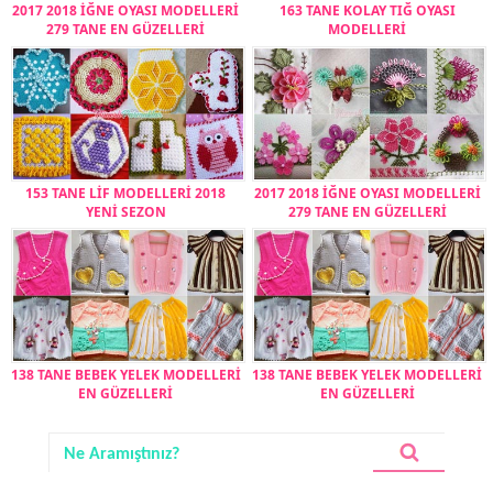
2017 2018 İĞNE OYASI MODELLERİ
163 TANE KOLAY TIĞ OYASI
279 TANE EN GÜZELLERİ
MODELLERİ
153 TANE LİF MODELLERİ 2018
2017 2018 İĞNE OYASI MODELLERİ
YENİ SEZON
279 TANE EN GÜZELLERİ
138 TANE BEBEK YELEK MODELLERİ
138 TANE BEBEK YELEK MODELLERİ
EN GÜZELLERİ
EN GÜZELLERİ