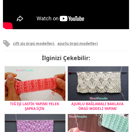
çift şiş örgü modelleri
,
ajurlu örgü modelleri
İlginizi Çekebilir:
TIĞ İŞİ LASTİK YAPIMI YELEK
AJURLU BAĞLAMALI BAKLAVA
ŞAPKA İÇİN
ÖRGÜ MODELİ YAPIMI