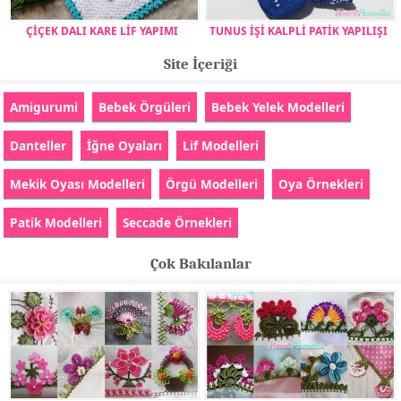
ÇİÇEK DALI KARE LİF YAPIMI
TUNUS İŞİ KALPLİ PATİK YAPILIŞI
Site İçeriği
Amigurumi
Bebek Örgüleri
Bebek Yelek Modelleri
Danteller
İğne Oyaları
Lif Modelleri
Mekik Oyası Modelleri
Örgü Modelleri
Oya Örnekleri
Patik Modelleri
Seccade Örnekleri
Çok Bakılanlar