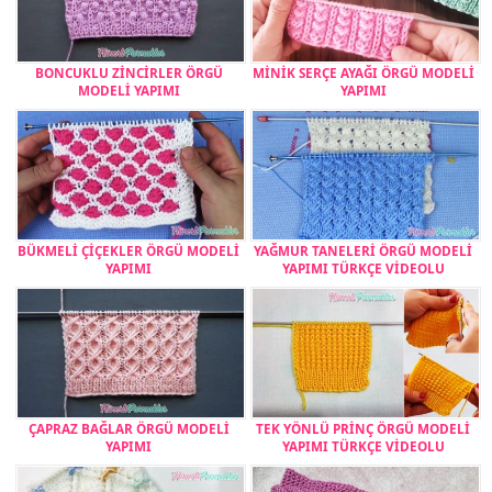
BONCUKLU ZİNCİRLER ÖRGÜ
MİNİK SERÇE AYAĞI ÖRGÜ MODELİ
MODELİ YAPIMI
YAPIMI
BÜKMELİ ÇİÇEKLER ÖRGÜ MODELİ
YAĞMUR TANELERİ ÖRGÜ MODELİ
YAPIMI
YAPIMI TÜRKÇE VİDEOLU
ÇAPRAZ BAĞLAR ÖRGÜ MODELİ
TEK YÖNLÜ PRİNÇ ÖRGÜ MODELİ
YAPIMI
YAPIMI TÜRKÇE VİDEOLU