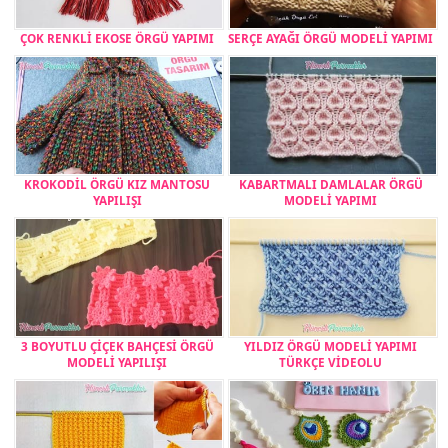
ÇOK RENKLİ EKOSE ÖRGÜ YAPIMI
SERÇE AYAĞI ÖRGÜ MODELİ YAPIMI
KROKODİL ÖRGÜ KIZ MANTOSU
KABARTMALI DAMLALAR ÖRGÜ
YAPILIŞI
MODELİ YAPIMI
3 BOYUTLU ÇİÇEK BAHÇESİ ÖRGÜ
YILDIZ ÖRGÜ MODELİ YAPIMI
MODELİ YAPILIŞI
TÜRKÇE VİDEOLU