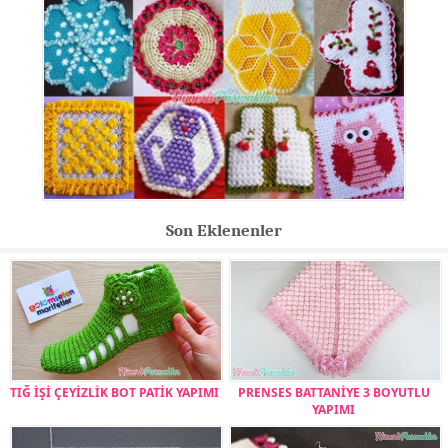
Son Eklenenler
TIĞ İŞİ ÇEYİZLİK BOT PATİK YAPIMI
PRENSES BATTANİYE 3 BOYUTLU
YAPIMI