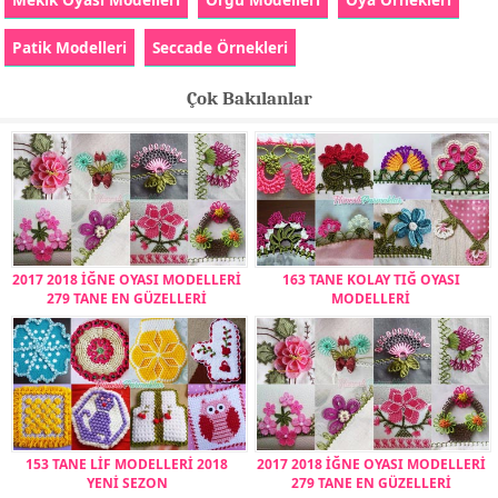
Patik Modelleri
Seccade Örnekleri
Çok Bakılanlar
2017 2018 İĞNE OYASI MODELLERİ
163 TANE KOLAY TIĞ OYASI
279 TANE EN GÜZELLERİ
MODELLERİ
153 TANE LİF MODELLERİ 2018
2017 2018 İĞNE OYASI MODELLERİ
YENİ SEZON
279 TANE EN GÜZELLERİ