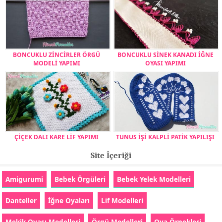
BONCUKLU ZİNCİRLER ÖRGÜ
BONCUKLU SİNEK KANADI İĞNE
MODELİ YAPIMI
OYASI YAPIMI
ÇİÇEK DALI KARE LİF YAPIMI
TUNUS İŞİ KALPLİ PATİK YAPILIŞI
Site İçeriği
Amigurumi
Bebek Örgüleri
Bebek Yelek Modelleri
Danteller
İğne Oyaları
Lif Modelleri
Mekik Oyası Modelleri
Örgü Modelleri
Oya Örnekleri