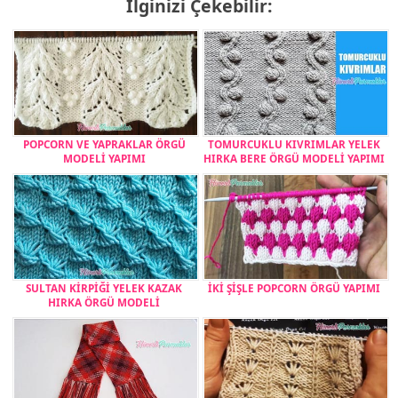
İlginizi Çekebilir:
POPCORN VE YAPRAKLAR ÖRGÜ
TOMURCUKLU KIVRIMLAR YELEK
MODELİ YAPIMI
HIRKA BERE ÖRGÜ MODELİ YAPIMI
SULTAN KİRPİĞİ YELEK KAZAK
İKİ ŞİŞLE POPCORN ÖRGÜ YAPIMI
HIRKA ÖRGÜ MODELİ