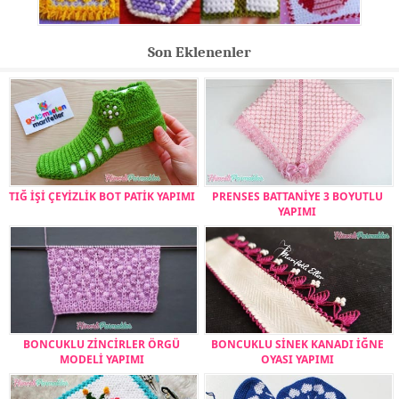
Son Eklenenler
TIĞ İŞİ ÇEYİZLİK BOT PATİK YAPIMI
PRENSES BATTANİYE 3 BOYUTLU
YAPIMI
BONCUKLU ZİNCİRLER ÖRGÜ
BONCUKLU SİNEK KANADI İĞNE
MODELİ YAPIMI
OYASI YAPIMI