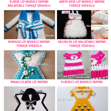
ELBİSE LİF MODELİ YAPIMI
ABİYE KESE LİF MODELİ YAPIMI
ANLATIMLI TÜRKÇE VİDEOLU
TÜRKÇE VİDEOLU
BORNOZ LİF MODELİ YAPIMI
GELİNLİK LİF ANLATIMLI YAPIMI
TÜRKÇE VİDEOLU
TÜRKÇE VİDEOLU
YAKALI ELBİSE LİF YAPIMI
ELBİSELİ LİF MODELİ YAPIMI