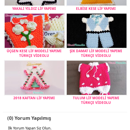
YAKALI YILDIZ LİF YAPIMI
ELBİSE KESE LİF YAPIMI
ÜÇGEN KESE LİF MODELİ YAPIMI
ŞIK DAMAT LİF MODELİ YAPIMI
TÜRKÇE VİDEOLU
TÜRKÇE VİDEOLU
2018 KAFTAN LİF YAPIMI
TULUM LİF MODELİ YAPIMI
TÜRKÇE VİDEOLU
(0) Yorum Yapılmış
İlk Yorum Yapan Siz Olun.