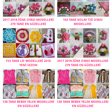
2017 2018 İĞNE OYASI MODELLERİ
163 TANE KOLAY TIĞ OYASI
279 TANE EN GÜZELLERİ
MODELLERİ
153 TANE LİF MODELLERİ 2018
2017 2018 İĞNE OYASI MODELLERİ
YENİ SEZON
279 TANE EN GÜZELLERİ
138 TANE BEBEK YELEK MODELLERİ
138 TANE BEBEK YELEK MODELLERİ
EN GÜZELLERİ
EN GÜZELLERİ