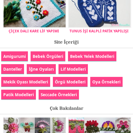
ÇİÇEK DALI KARE LİF YAPIMI
TUNUS İŞİ KALPLİ PATİK YAPILIŞI
Site İçeriği
Amigurumi
Bebek Örgüleri
Bebek Yelek Modelleri
Danteller
İğne Oyaları
Lif Modelleri
Mekik Oyası Modelleri
Örgü Modelleri
Oya Örnekleri
Patik Modelleri
Seccade Örnekleri
Çok Bakılanlar