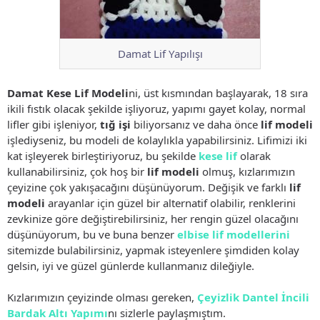
Damat Lif Yapılışı
Damat Kese Lif Modeli
ni, üst kısmından başlayarak, 18 sıra
ikili fıstık olacak şekilde işliyoruz, yapımı gayet kolay, normal
lifler gibi işleniyor,
tığ işi
biliyorsanız ve daha önce
lif modeli
işlediyseniz, bu modeli de kolaylıkla yapabilirsiniz. Lifimizi iki
kat işleyerek birleştiriyoruz, bu şekilde
kese lif
olarak
kullanabilirsiniz, çok hoş bir
lif modeli
olmuş, kızlarımızın
çeyizine çok yakışacağını düşünüyorum. Değişik ve farklı
lif
modeli
arayanlar için güzel bir alternatif olabilir, renklerini
zevkinize göre değiştirebilirsiniz, her rengin güzel olacağını
düşünüyorum, bu ve buna benzer
elbise lif modellerini
sitemizde bulabilirsiniz, yapmak isteyenlere şimdiden kolay
gelsin, iyi ve güzel günlerde kullanmanız dileğiyle.
Kızlarımızın çeyizinde olması gereken,
Çeyizlik Dantel İncili
Bardak Altı Yapımı
nı sizlerle paylaşmıştım.