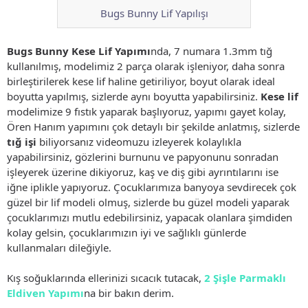
Bugs Bunny Lif Yapılışı
Bugs Bunny Kese Lif Yapımı
nda, 7 numara 1.3mm tığ
kullanılmış, modelimiz 2 parça olarak işleniyor, daha sonra
birleştirilerek kese lif haline getiriliyor, boyut olarak ideal
boyutta yapılmış, sizlerde aynı boyutta yapabilirsiniz.
Kese lif
modelimize 9 fıstık yaparak başlıyoruz, yapımı gayet kolay,
Ören Hanım yapımını çok detaylı bir şekilde anlatmış, sizlerde
tığ işi
biliyorsanız videomuzu izleyerek kolaylıkla
yapabilirsiniz, gözlerini burnunu ve papyonunu sonradan
işleyerek üzerine dikiyoruz, kaş ve diş gibi ayrıntılarını ise
iğne iplikle yapıyoruz. Çocuklarımıza banyoya sevdirecek çok
güzel bir lif modeli olmuş, sizlerde bu güzel modeli yaparak
çocuklarımızı mutlu edebilirsiniz, yapacak olanlara şimdiden
kolay gelsin, çocuklarımızın iyi ve sağlıklı günlerde
kullanmaları dileğiyle.
Kış soğuklarında ellerinizi sıcacık tutacak,
2 Şişle Parmaklı
Eldiven Yapımı
na bir bakın derim.