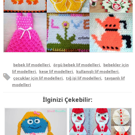
bebek lif modelleri
,
örgü bebek lif modelleri
,
bebekler için
lif modelleri
,
kese lif modelleri
,
kullanışlı lif modelleri
,
çocuklar için lif modelleri
,
tığ işi lif modelleri
,
tavşanlı lif
modelleri
İlginizi Çekebilir: