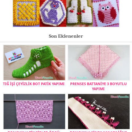
Son Eklenenler
TIĞ İŞİ ÇEYİZLİK BOT PATİK YAPIMI
PRENSES BATTANİYE 3 BOYUTLU
YAPIMI