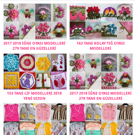
2017 2018 İĞNE OYASI MODELLERİ
163 TANE KOLAY TIĞ OYASI
279 TANE EN GÜZELLERİ
MODELLERİ
153 TANE LİF MODELLERİ 2018
2017 2018 İĞNE OYASI MODELLERİ
YENİ SEZON
279 TANE EN GÜZELLERİ