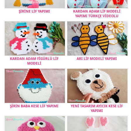
ŞİRİNE LİF YAPIMI
KARDAN ADAM LİF MODELİ
YAPIMI TÜRKÇE VİDEOLU
KARDAN ADAM FİGÜRLÜ LİF
ARI LİF MODELİ YAPIMI
MODELİ
ŞİRİN BABA KESE LİF YAPIMI
YENİ TASARIM AYICIK KESE LİF
YAPIMI