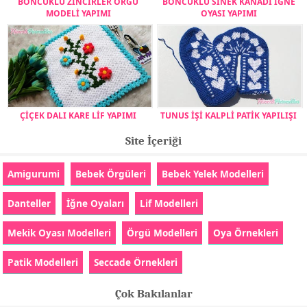
BONCUKLU ZİNCİRLER ÖRGÜ
BONCUKLU SİNEK KANADI İĞNE
MODELİ YAPIMI
OYASI YAPIMI
ÇİÇEK DALI KARE LİF YAPIMI
TUNUS İŞİ KALPLİ PATİK YAPILIŞI
Site İçeriği
Amigurumi
Bebek Örgüleri
Bebek Yelek Modelleri
Danteller
İğne Oyaları
Lif Modelleri
Mekik Oyası Modelleri
Örgü Modelleri
Oya Örnekleri
Patik Modelleri
Seccade Örnekleri
Çok Bakılanlar