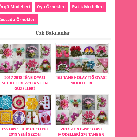
Örgü Modelleri
Oya Örnekleri
Patik Modelleri
Seccade Örnekleri
Çok Bakılanlar
2017 2018 İĞNE OYASI
163 TANE KOLAY TIĞ OYASI
MODELLERİ 279 TANE EN
MODELLERİ
GÜZELLERİ
153 TANE LİF MODELLERİ
2017 2018 İĞNE OYASI
2018 YENİ SEZON
MODELLERİ 279 TANE EN