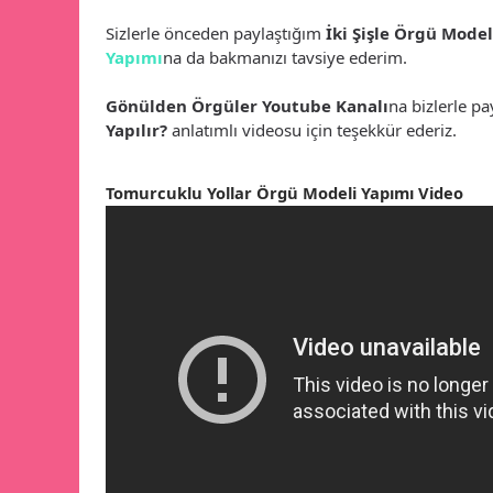
Sizlerle önceden paylaştığım
İki Şişle Örgü Model
Yapımı
na da bakmanızı tavsiye ederim.
Gönülden Örgüler Youtube Kanalı
na bizlerle p
Yapılır?
anlatımlı videosu için teşekkür ederiz.
Tomurcuklu Yollar Örgü Modeli Yapımı Video