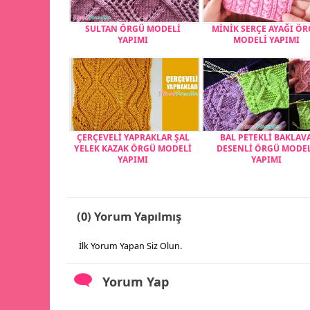
SULTAN ÖRGÜ MODELİ
MİNİK SERÇE AYAĞI Ö
YAPIMI
MODELİ YAPIMI
ÇERÇEVELİ YAPRAKLAR ŞAL
BAL PETEKLİ BAKLAV
YELEK KAZAK ÖRGÜ MODELİ
DESENLİ ÖRGÜ MODE
YAPIMI
YAPIMI
(0) Yorum Yapılmış
İlk Yorum Yapan Siz Olun.
Yorum Yap