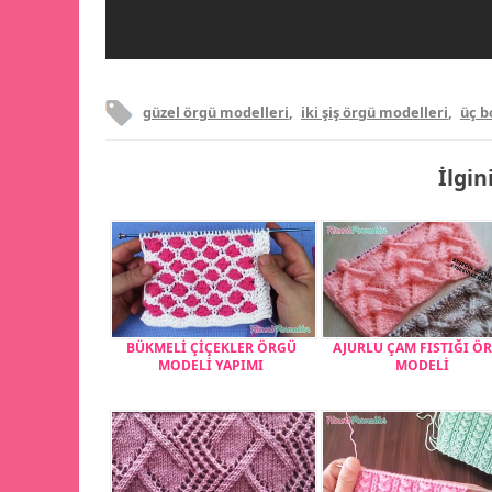
güzel örgü modelleri
,
iki şiş örgü modelleri
,
üç b
İlgin
BÜKMELİ ÇİÇEKLER ÖRGÜ
AJURLU ÇAM FISTIĞI Ö
MODELİ YAPIMI
MODELİ