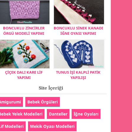
BONCUKLU ZİNCİRLER
BONCUKLU SİNEK KANADI
ÖRGÜ MODELİ YAPIMI
İĞNE OYASI YAPIMI
ÇİÇEK DALI KARE LİF
TUNUS İŞİ KALPLİ PATİK
YAPIMI
YAPILIŞI
Site İçeriği
Amigurumi
Bebek Örgüleri
Bebek Yelek Modelleri
Danteller
İğne Oyaları
Lif Modelleri
Mekik Oyası Modelleri