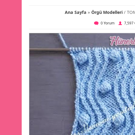
»
/ TO
Ana Sayfa
Örgü Modelleri
0 Yorum
7,597