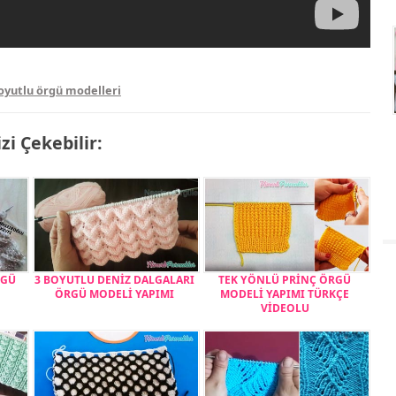
oyutlu örgü modelleri
izi Çekebilir:
RGÜ
3 BOYUTLU DENİZ DALGALARI
TEK YÖNLÜ PRİNÇ ÖRGÜ
ÖRGÜ MODELİ YAPIMI
MODELİ YAPIMI TÜRKÇE
VİDEOLU