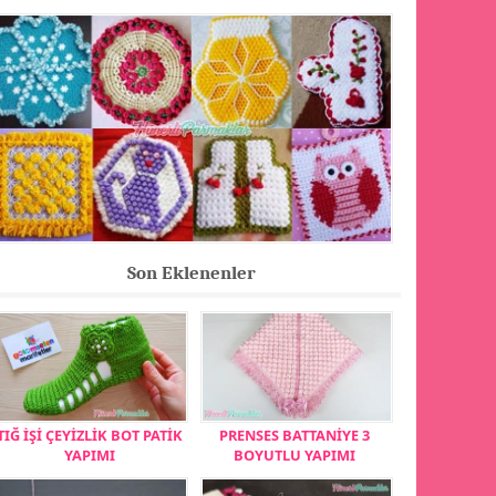
Son Eklenenler
TIĞ İŞİ ÇEYİZLİK BOT PATİK
PRENSES BATTANİYE 3
YAPIMI
BOYUTLU YAPIMI