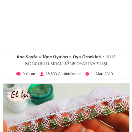
»
»
/ KUM
Ana Sayfa
İğne Oyaları
Oya Örnekleri
BONCUKLU SIRALI İĞNE OYASI YAPILIŞI
0 Yorum
18,833 Görüntülenme
11 Mart 2019