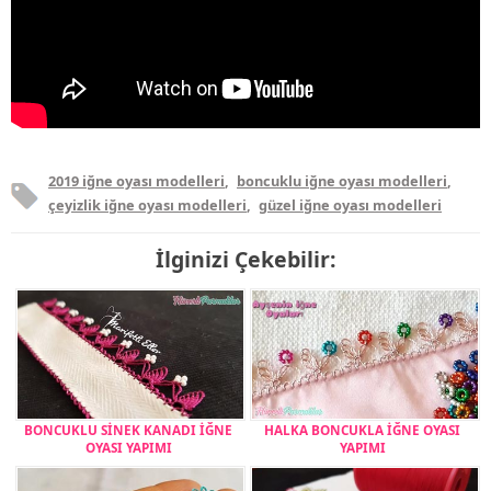
2019 iğne oyası modelleri
,
boncuklu iğne oyası modelleri
,
çeyizlik iğne oyası modelleri
,
güzel iğne oyası modelleri
İlginizi Çekebilir:
BONCUKLU SİNEK KANADI İĞNE
HALKA BONCUKLA İĞNE OYASI
OYASI YAPIMI
YAPIMI