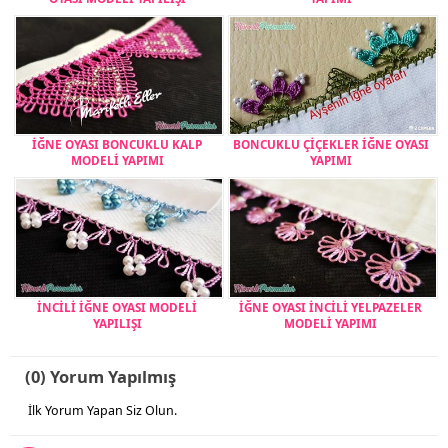
İĞNE OYASI BONCUKLU KALP
BONCUKLU ÇİÇEKLER İĞNE OYASI
MODELİ YAPIMI
YAPIMI
İNCİLİ İĞNE OYASI MODELİ
İĞNE OYASI İNCİLİ YELPAZELER
YAPILIŞI
MODELİ YAPIMI
(0) Yorum Yapılmış
İlk Yorum Yapan Siz Olun.