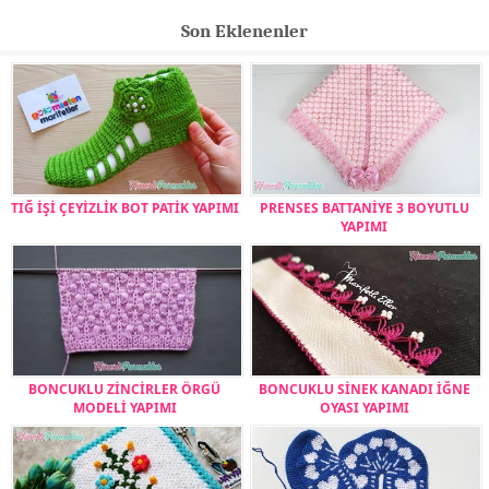
Son Eklenenler
TIĞ İŞİ ÇEYİZLİK BOT PATİK YAPIMI
PRENSES BATTANİYE 3 BOYUTLU
YAPIMI
BONCUKLU ZİNCİRLER ÖRGÜ
BONCUKLU SİNEK KANADI İĞNE
MODELİ YAPIMI
OYASI YAPIMI