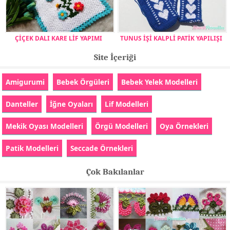
ÇİÇEK DALI KARE LİF YAPIMI
TUNUS İŞİ KALPLİ PATİK YAPILIŞI
Site İçeriği
Amigurumi
Bebek Örgüleri
Bebek Yelek Modelleri
Danteller
İğne Oyaları
Lif Modelleri
Mekik Oyası Modelleri
Örgü Modelleri
Oya Örnekleri
Patik Modelleri
Seccade Örnekleri
Çok Bakılanlar