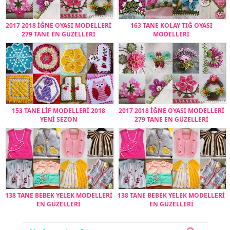
2017 2018 İĞNE OYASI MODELLERİ
163 TANE KOLAY TIĞ OYASI
279 TANE EN GÜZELLERİ
MODELLERİ
153 TANE LİF MODELLERİ 2018
2017 2018 İĞNE OYASI MODELLERİ
YENİ SEZON
279 TANE EN GÜZELLERİ
138 TANE BEBEK YELEK MODELLERİ
138 TANE BEBEK YELEK MODELLERİ
EN GÜZELLERİ
EN GÜZELLERİ