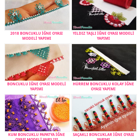
2018 BONCUKLU İĞNE OYASI
YILDIZ TAŞLI İĞNE OYASI MODELİ
MODELİ YAPIMI
YAPIMI
BONCUKLU İĞNE OYASI MODELİ
HÜRREM BONCUKLU KOLAY İĞNE
YAPIMI
OYASI YAPIMI
KUM BONCUKLU PAPATYA İĞNE
SAÇAKLI BONCUKLAR İĞNE OYASI
OYASI MODELİ YAPILIŞI
YAPIMI