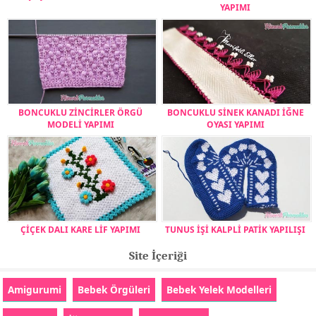
YAPIMI
BONCUKLU ZİNCİRLER ÖRGÜ
BONCUKLU SİNEK KANADI İĞNE
MODELİ YAPIMI
OYASI YAPIMI
ÇİÇEK DALI KARE LİF YAPIMI
TUNUS İŞİ KALPLİ PATİK YAPILIŞI
Site İçeriği
Amigurumi
Bebek Örgüleri
Bebek Yelek Modelleri