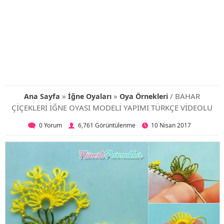
»
»
/ BAHAR
Ana Sayfa
İğne Oyaları
Oya Örnekleri
ÇİÇEKLERİ İĞNE OYASI MODELİ YAPIMI TÜRKÇE VİDEOLU
0 Yorum
6,761 Görüntülenme
10 Nisan 2017