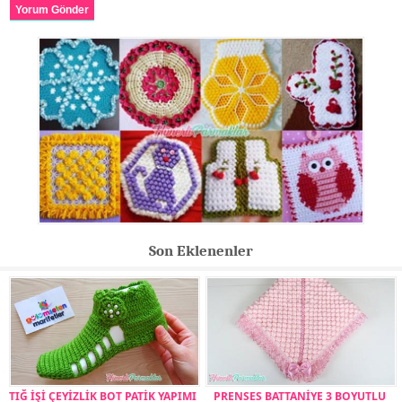
Yorum Gönder
Son Eklenenler
TIĞ İŞİ ÇEYİZLİK BOT PATİK YAPIMI
PRENSES BATTANİYE 3 BOYUTLU