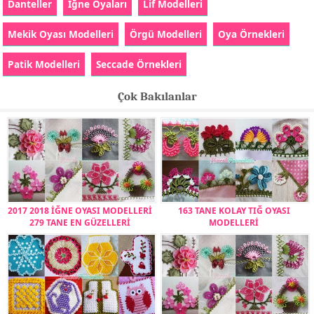
Danteller
İğne Oyaları
Lif Modelleri
Mekik Oyası Modelleri
Örgü Modelleri
Oya Örnekleri
Patik Modelleri
Seccade Örnekleri
Çok Bakılanlar
2017 2018 İĞNE OYASI MODELLERİ
163 TANE KOLAY TIĞ OYASI
279 TANE EN GÜZELLERİ
MODELLERİ