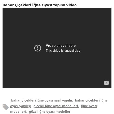
Bahar Çiçekleri İğne Oyası Yapımı Video
bahar çiçekleri iğne oyası nasıl yapılır
,
bahar çiçekleri iğne
oyası yapılışı
,
çiçekli iğne oyası modelleri
,
iğne oyası
modelleri
,
güzel iğne oyası modelleri