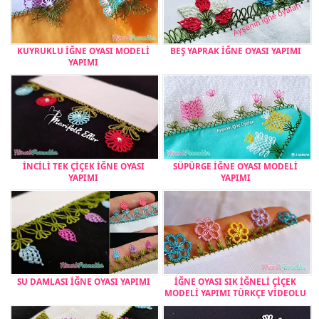
KUYRUKLU İĞNE OYASI MODELİ
BEŞ YAPRAK İĞNE OYASI YAPIMI
YAPIMI
İNCİLİ TEK ÇİÇEK İĞNE OYASI
SÜPÜRGE İĞNE OYASI MODELİ
YAPIMI
YAPIMI
SU DAMLASI İĞNE OYASI YAPIMI
İĞNE OYASI SIK İĞNELİ ÇİÇEK
MODELİ YAPIMI TÜRKÇE VİDEOLU