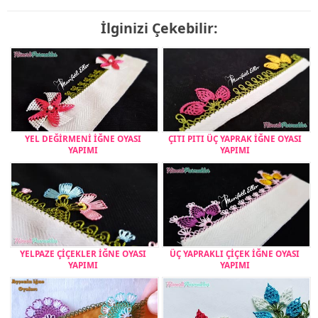
İlginizi Çekebilir:
YEL DEĞİRMENİ İĞNE OYASI
ÇITI PITI ÜÇ YAPRAK İĞNE OYASI
YAPIMI
YAPIMI
YELPAZE ÇİÇEKLER İĞNE OYASI
ÜÇ YAPRAKLI ÇİÇEK İĞNE OYASI
YAPIMI
YAPIMI