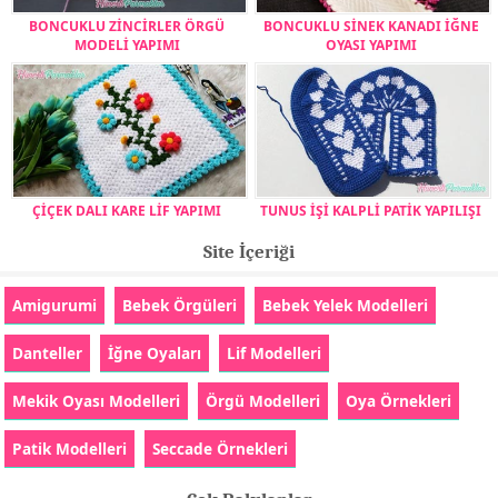
BONCUKLU ZİNCİRLER ÖRGÜ
BONCUKLU SİNEK KANADI İĞNE
MODELİ YAPIMI
OYASI YAPIMI
ÇİÇEK DALI KARE LİF YAPIMI
TUNUS İŞİ KALPLİ PATİK YAPILIŞI
Site İçeriği
Amigurumi
Bebek Örgüleri
Bebek Yelek Modelleri
Danteller
İğne Oyaları
Lif Modelleri
Mekik Oyası Modelleri
Örgü Modelleri
Oya Örnekleri
Patik Modelleri
Seccade Örnekleri