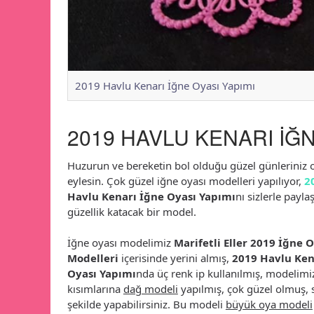
2019 Havlu Kenarı İğne Oyası Yapımı
2019 HAVLU KENARI İĞN
Huzurun ve bereketin bol olduğu güzel günleriniz ol
eylesin. Çok güzel iğne oyası modelleri yapılıyor,
2
Havlu Kenarı İğne Oyası Yapımı
nı sizlerle payl
güzellik katacak bir model.
İğne oyası modelimiz
Marifetli Eller 2019 İğne 
Modelleri
içerisinde yerini almış,
2019 Havlu Ken
Oyası Yapımı
nda üç renk ip kullanılmış, modelimi
kısımlarına
dağ modeli
yapılmış, çok güzel olmuş, s
şekilde yapabilirsiniz. Bu modeli
büyük oya modeli