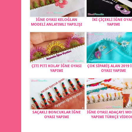
İĞNE OYASI KELOĞLAN
İKİ ÇİÇEKLİ İĞNE OYA
MODELİ ANLATIMLI YAPILIŞI
YAPIMI
ÇITI PITI KOLAY İĞNE OYASI
ÇOK SİPARİŞ ALAN 2019 
YAPIMI
OYASI YAPIMI
SAÇAKLI BONCUKLAR İĞNE
İĞNE OYASI ADAÇAYI MO
OYASI YAPIMI
YAPIMI TÜRKÇE VİDEO