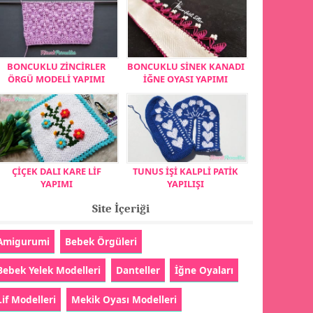
BONCUKLU ZİNCİRLER
BONCUKLU SİNEK KANADI
ÖRGÜ MODELİ YAPIMI
İĞNE OYASI YAPIMI
ÇİÇEK DALI KARE LİF
TUNUS İŞİ KALPLİ PATİK
YAPIMI
YAPILIŞI
Site İçeriği
Amigurumi
Bebek Örgüleri
Bebek Yelek Modelleri
Danteller
İğne Oyaları
Lif Modelleri
Mekik Oyası Modelleri