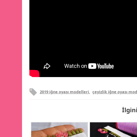
2019 iğne oyası modelleri
,
çeyizlik iğne oyası mod
İlgin