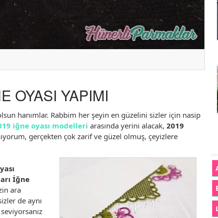
E OYASI YAPIMI
sun hanımlar. Rabbim her şeyin en güzelini sizler için nasip
019 iğne oyası modelleri
arasında yerini alacak,
2019
aşıyorum, gerçekten çok zarif ve güzel olmuş, çeyizlere
Oyası
arı İğne
zin ara
izler de aynı
seviyorsanız