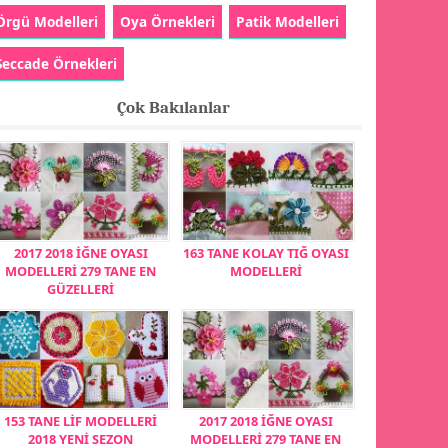
Örgü Modelleri
Oya Örnekleri
Patik Modelleri
Seccade Örnekleri
Çok Bakılanlar
2017 2018 İĞNE OYASI
163 TANE KOLAY TIĞ OYASI
MODELLERİ 279 TANE EN
MODELLERİ
GÜZELLERİ
153 TANE LİF MODELLERİ
2017 2018 İĞNE OYASI
2018 YENİ SEZON
MODELLERİ 279 TANE EN