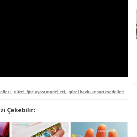
elleri
,
güzel iğne oyası modelleri
,
güzel havlu kenarı modelleri
izi Çekebilir: