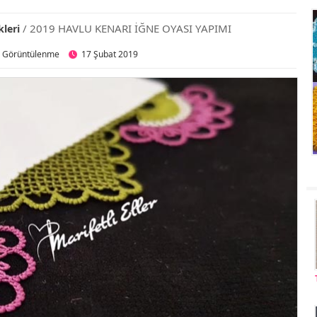
/ 2019 HAVLU KENARI İĞNE OYASI YAPIMI
leri
2 Görüntülenme
17 Şubat 2019