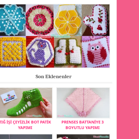
Son Eklenenler
TIĞ İŞİ ÇEYİZLİK BOT PATİK
PRENSES BATTANİYE 3
YAPIMI
BOYUTLU YAPIMI