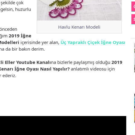
 şekilde çok
gelsin, huzurlu
Havlu Kenarı Modeli
e önceden
ığım
2019 İğne
Modelleri
içerisinde yer alan,
Üç Yapraklı Çiçek İğne Oyası
na da bir bakın derim.
li Eller Youtube Kanalı
na bizlerle paylaşmış olduğu
2019
enarı İğne Oyası Nasıl Yapılır?
anlatımlı videosu için
 ederiz.