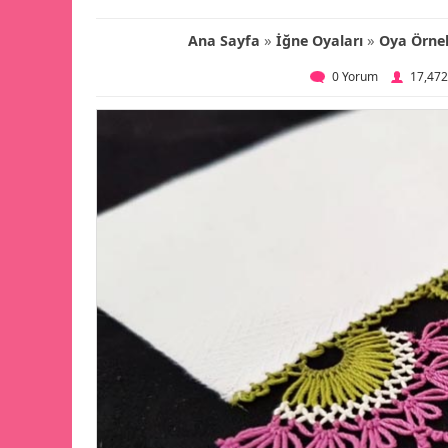
»
»
Ana Sayfa
İğne Oyaları
Oya Örnek
0 Yorum
17,47