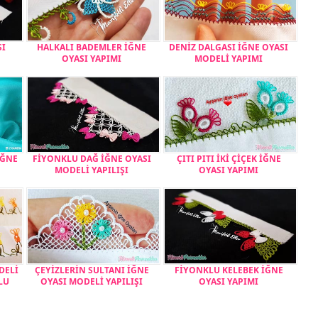
SI
HALKALI BADEMLER İĞNE
DENİZ DALGASI İĞNE OYASI
OYASI YAPIMI
MODELİ YAPIMI
İĞNE
FİYONKLU DAĞ İĞNE OYASI
ÇITI PITI İKİ ÇİÇEK İĞNE
MODELİ YAPILIŞI
OYASI YAPIMI
DELİ
ÇEYİZLERİN SULTANI İĞNE
FİYONKLU KELEBEK İĞNE
LU
OYASI MODELİ YAPILIŞI
OYASI YAPIMI