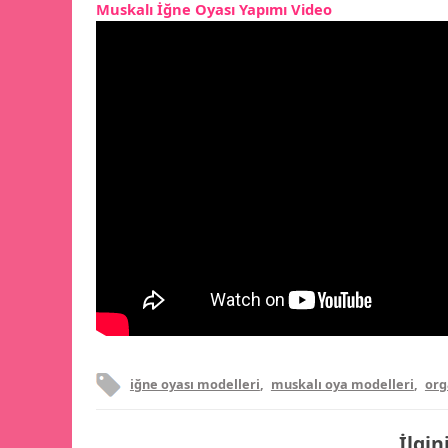
Muskalı İğne Oyası Yapımı Video
iğne oyası modelleri
,
muskalı oya modelleri
,
org
İlgin