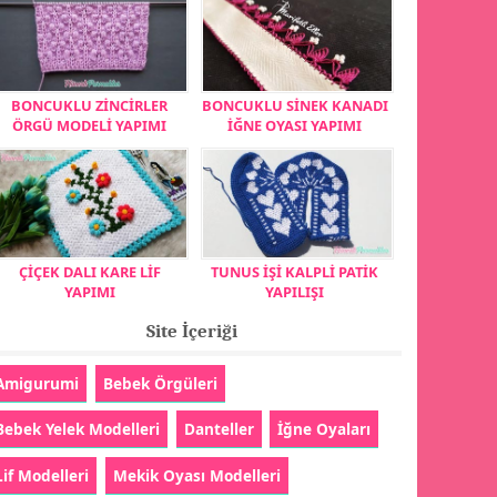
BONCUKLU ZİNCİRLER
BONCUKLU SİNEK KANADI
ÖRGÜ MODELİ YAPIMI
İĞNE OYASI YAPIMI
ÇİÇEK DALI KARE LİF
TUNUS İŞİ KALPLİ PATİK
YAPIMI
YAPILIŞI
Site İçeriği
Amigurumi
Bebek Örgüleri
Bebek Yelek Modelleri
Danteller
İğne Oyaları
Lif Modelleri
Mekik Oyası Modelleri