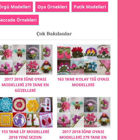
Örgü Modelleri
Oya Örnekleri
Patik Modelleri
Seccade Örnekleri
Çok Bakılanlar
2017 2018 İĞNE OYASI
163 TANE KOLAY TIĞ OYASI
MODELLERİ 279 TANE EN
MODELLERİ
GÜZELLERİ
153 TANE LİF MODELLERİ
2017 2018 İĞNE OYASI
2018 YENİ SEZON
MODELLERİ 279 TANE EN