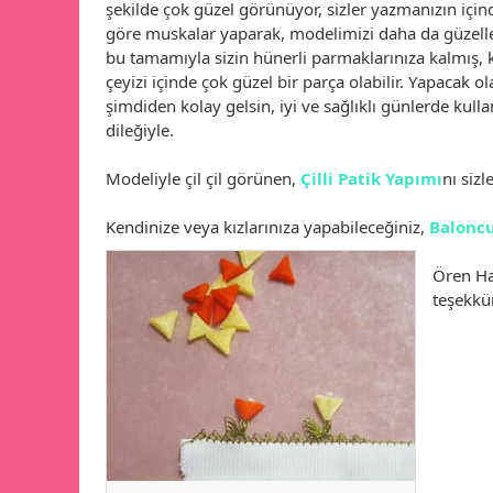
şekilde çok güzel görünüyor, sizler yazmanızın için
göre muskalar yaparak, modelimizi daha da güzelleşt
bu tamamıyla sizin hünerli parmaklarınıza kalmış, k
çeyizi içinde çok güzel bir parça olabilir. Yapacak ol
şimdiden kolay gelsin, iyi ve sağlıklı günlerde kul
dileğiyle.
Modeliyle çil çil görünen,
Çilli Patik Yapımı
nı siz
Kendinize veya kızlarınıza yapabileceğiniz,
Baloncu
Ören H
teşekkür