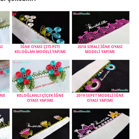
SI
İĞNE OYASI ÇITI PITI
2018 SIRALI İĞNE OYASI
KELOĞLAN MODELİ YAPIMI
MODELİ YAPIMI
ĞNE
KELOĞLANLI ÇİÇEK İĞNE
2019 SEPET MODELİ İĞNE
OYASI YAPIMI
OYASI YAPIMI