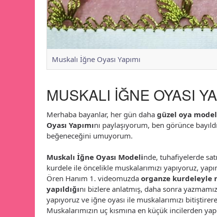
Muskalı İğne Oyası Yapımı
MUSKALI İĞNE OYASI YA
Merhaba bayanlar, her gün daha
güzel oya model
Oyası Yapımı
nı paylaşıyorum, ben görünce bayıldı
beğeneceğini umuyorum.
Muskalı İğne Oyası Modeli
nde, tuhafiyelerde sat
kurdele ile öncelikle muskalarımızı yapıyoruz, yapı
Ören Hanım 1. videomuzda
organze kurdeleyle 
yapıldığı
nı bizlere anlatmış, daha sonra yazmamız
yapıyoruz ve iğne oyası ile muskalarımızı bitiştirere
Muskalarımızın uç kısmına en küçük incilerden yap