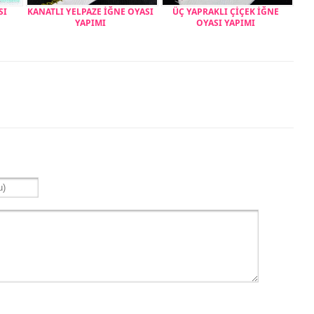
SI
KANATLI YELPAZE İĞNE OYASI
ÜÇ YAPRAKLI ÇİÇEK İĞNE
YAPIMI
OYASI YAPIMI