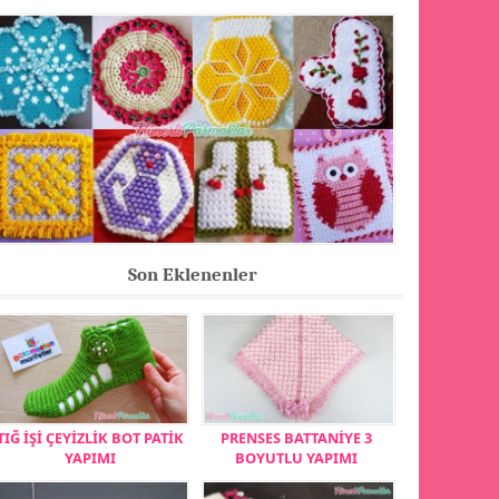
Son Eklenenler
TIĞ İŞİ ÇEYİZLİK BOT PATİK
PRENSES BATTANİYE 3
YAPIMI
BOYUTLU YAPIMI