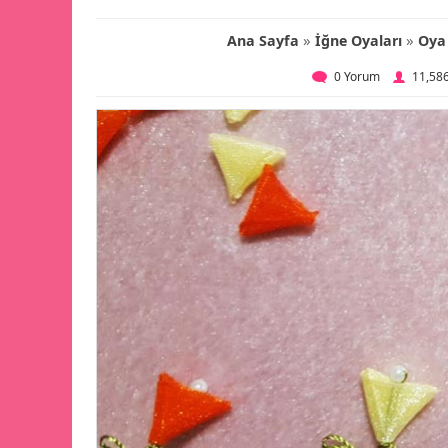
»
»
Ana Sayfa
İğne Oyaları
Oya
0 Yorum
11,58