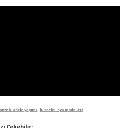
anze kurdele yapımı
,
kurdeleli oya modelleri
izi Çekebilir: