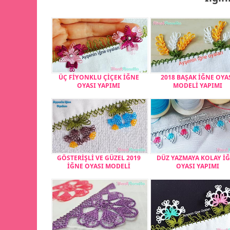
ÜÇ FİYONKLU ÇİÇEK İĞNE
2018 BAŞAK İĞNE OYA
OYASI YAPIMI
MODELİ YAPIMI
GÖSTERİŞLİ VE GÜZEL 2019
DÜZ YAZMAYA KOLAY İ
İĞNE OYASI MODELİ
OYASI YAPIMI