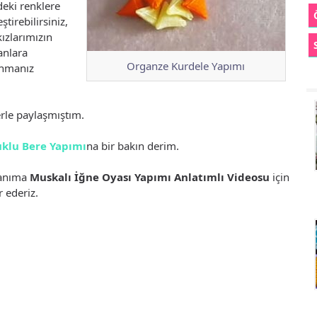
deki renklere
irebilirsiniz,
ızlarımızın
anlara
Organze Kurdele Yapımı
lanmanız
lerle paylaşmıştım.
klu Bere Yapımı
na bir bakın derim.
anıma
Muskalı İğne Oyası Yapımı Anlatımlı Videosu
için
 ederiz.