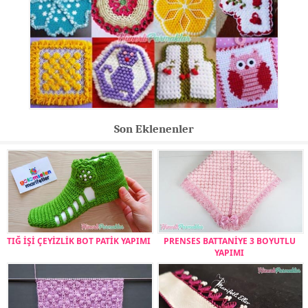
Son Eklenenler
TIĞ İŞİ ÇEYİZLİK BOT PATİK YAPIMI
PRENSES BATTANİYE 3 BOYUTLU
YAPIMI