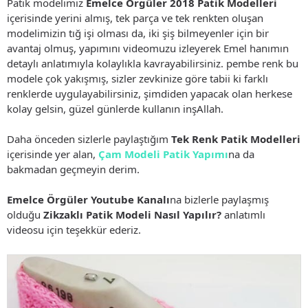
Patik modelimiz
Emelce Örgüler 2018 Patik Modelleri
içerisinde yerini almış, tek parça ve tek renkten oluşan
modelimizin tığ işi olması da, iki şiş bilmeyenler için bir
avantaj olmuş, yapımını videomuzu izleyerek Emel hanımın
detaylı anlatımıyla kolaylıkla kavrayabilirsiniz. pembe renk bu
modele çok yakışmış, sizler zevkinize göre tabii ki farklı
renklerde uygulayabilirsiniz, şimdiden yapacak olan herkese
kolay gelsin, güzel günlerde kullanın inşAllah.
Daha önceden sizlerle paylaştığım
Tek Renk Patik Modelleri
içerisinde yer alan,
Çam Modeli Patik Yapımı
na da
bakmadan geçmeyin derim.
Emelce Örgüler Youtube Kanalı
na bizlerle paylaşmış
olduğu
Zikzaklı Patik Modeli Nasıl Yapılır?
anlatımlı
videosu için teşekkür ederiz.