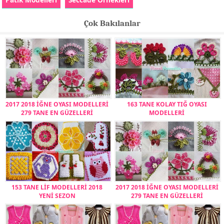
Çok Bakılanlar
2017 2018 İĞNE OYASI MODELLERİ
163 TANE KOLAY TIĞ OYASI
279 TANE EN GÜZELLERİ
MODELLERİ
153 TANE LİF MODELLERİ 2018
2017 2018 İĞNE OYASI MODELLERİ
YENİ SEZON
279 TANE EN GÜZELLERİ