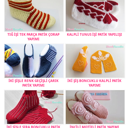
TIĞ İŞİ TEK PARÇA PATİK ÇORAP
KALPLİ TUNUS İŞİ PATİK YAPILIŞI
YAPIMI
İKİ ŞİŞLE RENK GEÇİŞLİ ÇARIK
İKİ ŞİŞ BONCUKLU KALPLİ PATİK
PATİK YAPIMI
YAPIMI
İKİ ŞİŞLE SIRA BONCUKLU PATİK
İNCİLİ MOTİFLİ PATİK YAPIMI