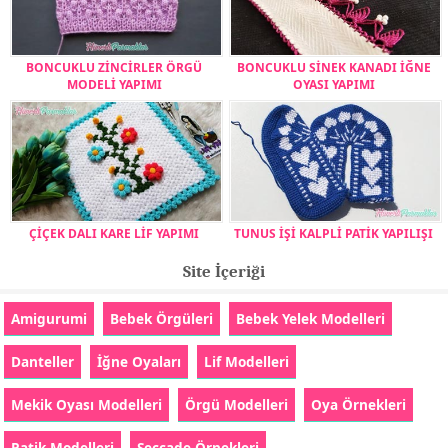
BONCUKLU ZİNCİRLER ÖRGÜ
BONCUKLU SİNEK KANADI İĞNE
MODELİ YAPIMI
OYASI YAPIMI
ÇİÇEK DALI KARE LİF YAPIMI
TUNUS İŞİ KALPLİ PATİK YAPILIŞI
Site İçeriği
Amigurumi
Bebek Örgüleri
Bebek Yelek Modelleri
Danteller
İğne Oyaları
Lif Modelleri
Mekik Oyası Modelleri
Örgü Modelleri
Oya Örnekleri
Patik Modelleri
Seccade Örnekleri