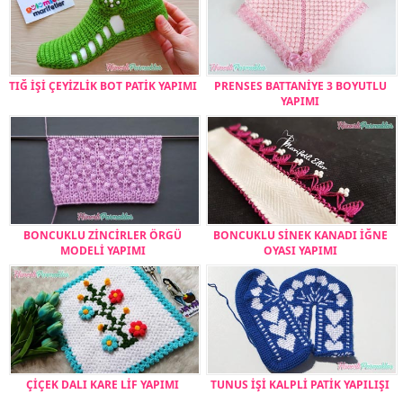
TIĞ İŞİ ÇEYİZLİK BOT PATİK YAPIMI
PRENSES BATTANİYE 3 BOYUTLU
YAPIMI
BONCUKLU ZİNCİRLER ÖRGÜ
BONCUKLU SİNEK KANADI İĞNE
MODELİ YAPIMI
OYASI YAPIMI
ÇİÇEK DALI KARE LİF YAPIMI
TUNUS İŞİ KALPLİ PATİK YAPILIŞI