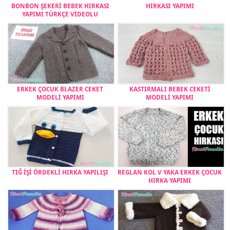
BONBON ŞEKERİ BEBEK HIRKASI
HIRKASI YAPIMI
YAPIMI TÜRKÇE VİDEOLU
ERKEK ÇOCUK BLAZER CEKET
KASTIRMALI BEBEK CEKETİ
MODELİ YAPIMI
MODELİ YAPIMI
TIĞ İŞİ ÖRDEKLİ HIRKA YAPILIŞI
REGLAN KOL V YAKA ERKEK ÇOCUK
HIRKA YAPIMI