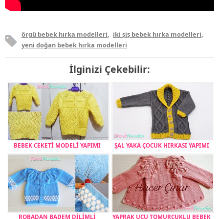
örgü bebek hırka modelleri
,
iki şiş bebek hırka modelleri
,
yeni doğan bebek hırka modelleri
İlginizi Çekebilir:
BEBEK CEKETİ MODELİ YAPIMI
ŞAL YAKA ÇOCUK HIRKASI YAPIMI
ROBADAN BADEM DİLİMLİ
YAPRAK UCU TOMURCUKLU BEBEK