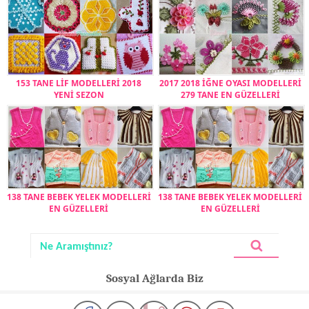
153 TANE LİF MODELLERİ 2018
2017 2018 İĞNE OYASI MODELLERİ
YENİ SEZON
279 TANE EN GÜZELLERİ
138 TANE BEBEK YELEK MODELLERİ
138 TANE BEBEK YELEK MODELLERİ
EN GÜZELLERİ
EN GÜZELLERİ
Sosyal Ağlarda Biz