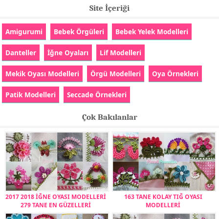
Site İçeriği
Amigurumi
Bebek Örgüleri
Bebek Yelek Modelleri
Danteller
İğne Oyaları
Lif Modelleri
Mekik Oyası Modelleri
Örgü Modelleri
Oya Örnekleri
Patik Modelleri
Seccade Örnekleri
Çok Bakılanlar
2017 2018 İĞNE OYASI MODELLERİ
163 TANE KOLAY TIĞ OYASI
279 TANE EN GÜZELLERİ
MODELLERİ