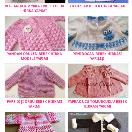
REGLAN KOL V YAKA ERKEK ÇOCUK
YILDIZLAR BEBEK HIRKA YAPIMI
HIRKA YAPIMI
YANDAN ÖRÜLEN BEBEK HIRKA
YENİDOĞAN BEBEK HIRKASI
MODELİ YAPIMI
YAPILIŞI
FARE DİŞİ ÖRGÜ BEBEK HIRKASI
YAPRAK UCU TOMURCUKLU BEBEK
YAPIMI
HIRKASI YAPIMI