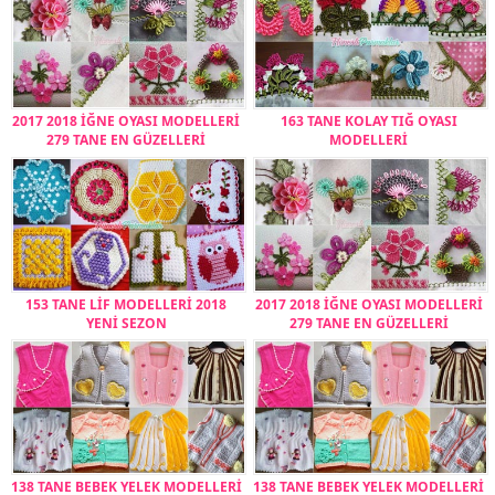
2017 2018 İĞNE OYASI MODELLERİ
163 TANE KOLAY TIĞ OYASI
279 TANE EN GÜZELLERİ
MODELLERİ
153 TANE LİF MODELLERİ 2018
2017 2018 İĞNE OYASI MODELLERİ
YENİ SEZON
279 TANE EN GÜZELLERİ
138 TANE BEBEK YELEK MODELLERİ
138 TANE BEBEK YELEK MODELLERİ