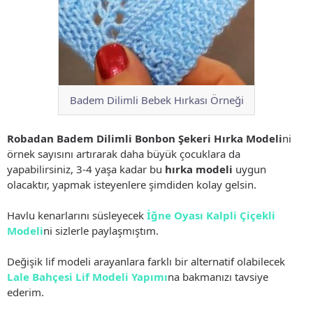
Badem Dilimli Bebek Hırkası Örneği
Robadan Badem Dilimli Bonbon Şekeri Hırka Modeli
ni
örnek sayısını artırarak daha büyük çocuklara da
yapabilirsiniz, 3-4 yaşa kadar bu
hırka modeli
uygun
olacaktır, yapmak isteyenlere şimdiden kolay gelsin.
Havlu kenarlarını süsleyecek
İğne Oyası Kalpli Çiçekli
Modeli
ni sizlerle paylaşmıştım.
Değişik lif modeli arayanlara farklı bir alternatif olabilecek
Lale Bahçesi Lif Modeli Yapımı
na bakmanızı tavsiye
ederim.