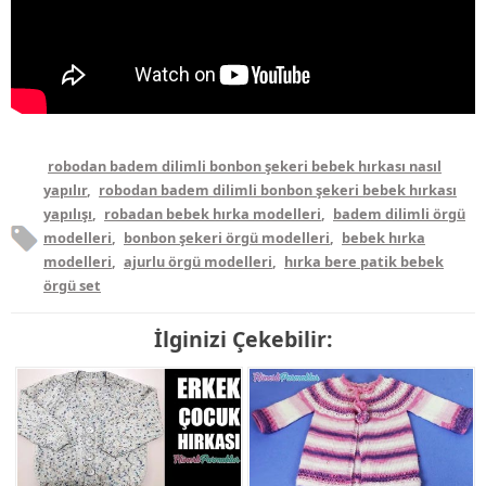
robodan badem dilimli bonbon şekeri bebek hırkası nasıl
yapılır
,
robodan badem dilimli bonbon şekeri bebek hırkası
yapılışı
,
robadan bebek hırka modelleri
,
badem dilimli örgü
modelleri
,
bonbon şekeri örgü modelleri
,
bebek hırka
modelleri
,
ajurlu örgü modelleri
,
hırka bere patik bebek
örgü set
İlginizi Çekebilir: