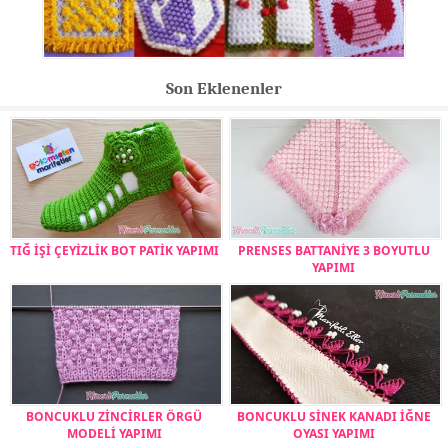
Son Eklenenler
TIĞ İŞİ ÇEYİZLİK BOT PATİK YAPIMI
PRENSES BATTANİYE 3 BOYUTLU
YAPIMI
BONCUKLU ZİNCİRLER ÖRGÜ
BONCUKLU SİNEK KANADI İĞNE
MODELİ YAPIMI
OYASI YAPIMI