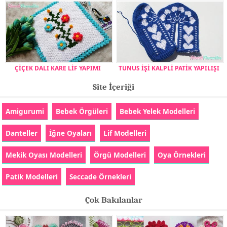
ÇİÇEK DALI KARE LİF YAPIMI
TUNUS İŞİ KALPLİ PATİK YAPILIŞI
Site İçeriği
Amigurumi
Bebek Örgüleri
Bebek Yelek Modelleri
Danteller
İğne Oyaları
Lif Modelleri
Mekik Oyası Modelleri
Örgü Modelleri
Oya Örnekleri
Patik Modelleri
Seccade Örnekleri
Çok Bakılanlar