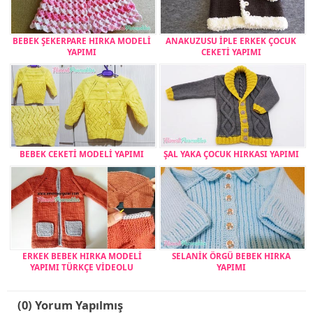
BEBEK ŞEKERPARE HIRKA MODELİ
ANAKUZUSU İPLE ERKEK ÇOCUK
YAPIMI
CEKETİ YAPIMI
BEBEK CEKETİ MODELİ YAPIMI
ŞAL YAKA ÇOCUK HIRKASI YAPIMI
ERKEK BEBEK HIRKA MODELİ
SELANİK ÖRGÜ BEBEK HIRKA
YAPIMI TÜRKÇE VİDEOLU
YAPIMI
(0) Yorum Yapılmış