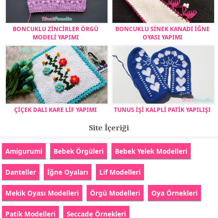
BONCUKLU ZİNCİRLER ÖRGÜ
BONCUKLU SİNEK KANADI İĞNE
MODELİ YAPIMI
OYASI YAPIMI
ÇİÇEK DALI KARE LİF YAPIMI
TUNUS İŞİ KALPLİ PATİK YAPILIŞI
Site İçeriği
Amigurumi
Bebek Örgüleri
Bebek Yelek Modelleri
Danteller
İğne Oyaları
Lif Modelleri
Mekik Oyası Modelleri
Örgü Modelleri
Oya Örnekleri
Patik Modelleri
Seccade Örnekleri