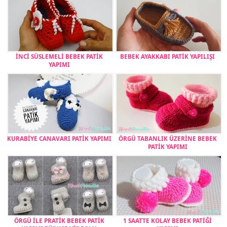
İNCİ SÜSLEMELİ BEBEK PATİK
BEBEK AYAKKABI PATİK YAPILIŞI
YAPIMI
KURABİYE CANAVARI PATİK YAPIMI
ÖRGÜ TABANLIK ÜZERİNE BEBEK
PATİK YAPIMI
ÖRGÜ İLE PRATİK BEBEK PATİK
1 SAATTE KOLAY BEBEK PATİĞİ