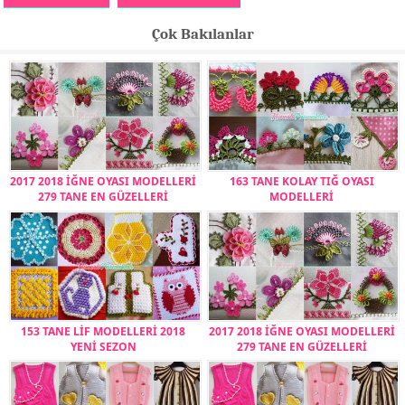
Çok Bakılanlar
2017 2018 İĞNE OYASI MODELLERİ
163 TANE KOLAY TIĞ OYASI
279 TANE EN GÜZELLERİ
MODELLERİ
153 TANE LİF MODELLERİ 2018
2017 2018 İĞNE OYASI MODELLERİ
YENİ SEZON
279 TANE EN GÜZELLERİ