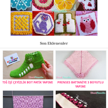
Son Eklenenler
TIĞ İŞİ ÇEYİZLİK BOT PATİK YAPIMI
PRENSES BATTANİYE 3 BOYUTLU
YAPIMI