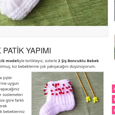
PATİK YAPIMI
tik modeli
yle birlikteyiz, sizlerle
2 Şiş Boncuklu Bebek
 olmuş, kız bebeklerine çok yakışacağını düşünüyorum.
 şişler
erine uygun
 yapacağınız
ar süslemeleri
ize göre farklı
kerek
di bebekleriniz