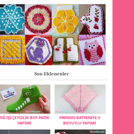
Son Eklenenler
TIĞ İŞİ ÇEYİZLİK BOT PATİK
PRENSES BATTANİYE 3
YAPIMI
BOYUTLU YAPIMI