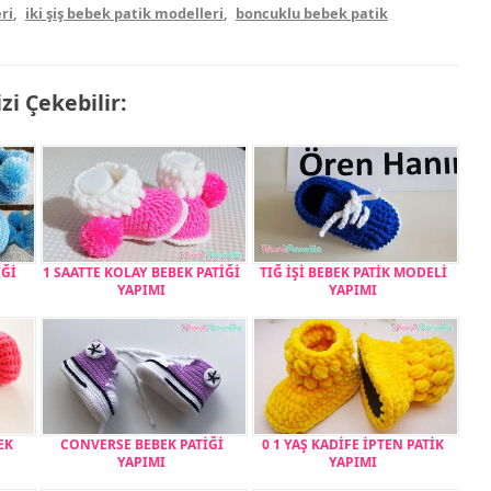
ri
,
iki şiş bebek patik modelleri
,
boncuklu bebek patik
izi Çekebilir:
Ğİ
1 SAATTE KOLAY BEBEK PATİĞİ
TIĞ İŞİ BEBEK PATİK MODELİ
YAPIMI
YAPIMI
EK
CONVERSE BEBEK PATİĞİ
0 1 YAŞ KADİFE İPTEN PATİK
YAPIMI
YAPIMI