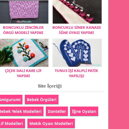
BONCUKLU ZİNCİRLER
BONCUKLU SİNEK KANADI
ÖRGÜ MODELİ YAPIMI
İĞNE OYASI YAPIMI
ÇİÇEK DALI KARE LİF
TUNUS İŞİ KALPLİ PATİK
YAPIMI
YAPILIŞI
Site İçeriği
Amigurumi
Bebek Örgüleri
Bebek Yelek Modelleri
Danteller
İğne Oyaları
Lif Modelleri
Mekik Oyası Modelleri