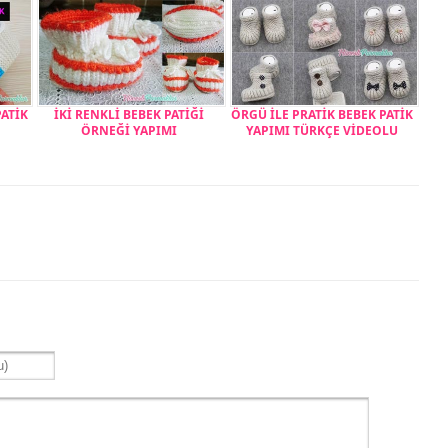
PATİK
İKİ RENKLİ BEBEK PATİĞİ
ÖRGÜ İLE PRATİK BEBEK PATİK
ÖRNEĞİ YAPIMI
YAPIMI TÜRKÇE VİDEOLU