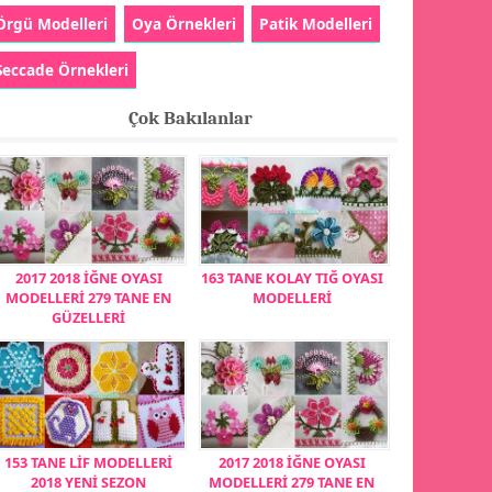
Örgü Modelleri
Oya Örnekleri
Patik Modelleri
Seccade Örnekleri
Çok Bakılanlar
2017 2018 İĞNE OYASI
163 TANE KOLAY TIĞ OYASI
MODELLERİ 279 TANE EN
MODELLERİ
GÜZELLERİ
153 TANE LİF MODELLERİ
2017 2018 İĞNE OYASI
2018 YENİ SEZON
MODELLERİ 279 TANE EN