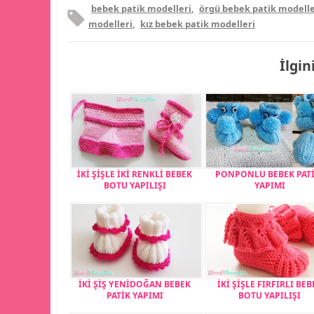
bebek patik modelleri
,
örgü bebek patik modelle
modelleri
,
kız bebek patik modelleri
İlgin
İKİ ŞİŞLE İKİ RENKLİ BEBEK
PONPONLU BEBEK PATİ
BOTU YAPILIŞI
YAPIMI
İKİ ŞİŞ YENİDOĞAN BEBEK
İKİ ŞİŞLE FIRFIRLI BEB
PATİK YAPIMI
BOTU YAPILIŞI