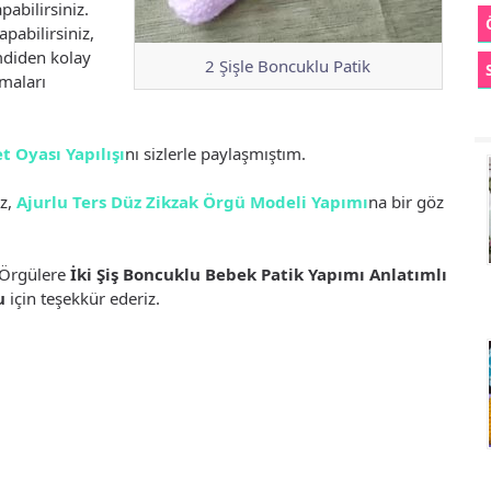
abilirsiniz.
apabilirsiniz,
imdiden kolay
2 Şişle Boncuklu Patik
nmaları
t Oyası Yapılışı
nı sizlerle paylaşmıştım.
iz,
Ajurlu Ters Düz Zikzak Örgü Modeli Yapımı
na bir göz
 Örgülere
İki Şiş Boncuklu Bebek Patik Yapımı Anlatımlı
u
için teşekkür ederiz.