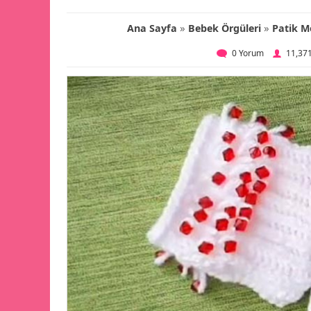
»
»
Ana Sayfa
Bebek Örgüleri
Patik M
0 Yorum
11,37