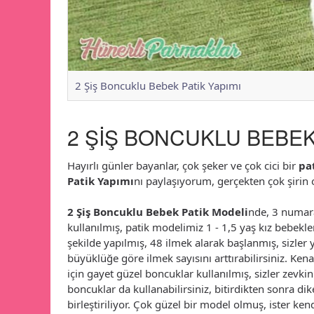
2 Şiş Boncuklu Bebek Patik Yapımı
2 ŞİŞ BONCUKLU BEBEK 
Hayırlı günler bayanlar, çok şeker ve çok cici bir
pa
Patik Yapımı
nı paylaşıyorum, gerçekten çok şirin
2 Şiş Boncuklu Bebek Patik Modeli
nde, 3 numara
kullanılmış, patik modelimiz 1 - 1,5 yaş kız bebekl
şekilde yapılmış, 48 ilmek alarak başlanmış, sizler
büyüklüğe göre ilmek sayısını arttırabilirsiniz. Ken
için gayet güzel boncuklar kullanılmış, sizler zevkin
boncuklar da kullanabilirsiniz, bitirdikten sonra di
birleştiriliyor. Çok güzel bir model olmuş, ister ken