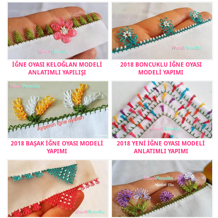
İĞNE OYASI KELOĞLAN MODELİ
2018 BONCUKLU İĞNE OYASI
ANLATIMLI YAPILIŞI
MODELİ YAPIMI
2018 BAŞAK İĞNE OYASI MODELİ
2018 YENİ İĞNE OYASI MODELİ
YAPIMI
ANLATIMLI YAPIMI