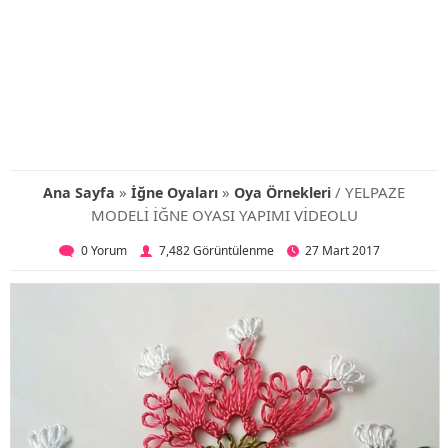
»
»
/ YELPAZE
Ana Sayfa
İğne Oyaları
Oya Örnekleri
MODELİ İĞNE OYASI YAPIMI VİDEOLU
0 Yorum
7,482 Görüntülenme
27 Mart 2017