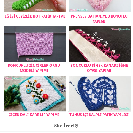
TIĞ İŞİ ÇEYİZLİK BOT PATİK YAPIMI
PRENSES BATTANİYE 3 BOYUTLU
YAPIMI
BONCUKLU ZİNCİRLER ÖRGÜ
BONCUKLU SİNEK KANADI İĞNE
MODELİ YAPIMI
OYASI YAPIMI
ÇİÇEK DALI KARE LİF YAPIMI
TUNUS İŞİ KALPLİ PATİK YAPILIŞI
Site İçeriği