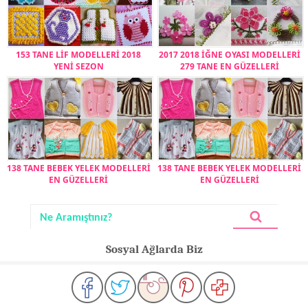
153 TANE LİF MODELLERİ 2018
2017 2018 İĞNE OYASI MODELLERİ
YENİ SEZON
279 TANE EN GÜZELLERİ
138 TANE BEBEK YELEK MODELLERİ
138 TANE BEBEK YELEK MODELLERİ
EN GÜZELLERİ
EN GÜZELLERİ
Sosyal Ağlarda Biz