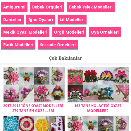
Amigurumi
Bebek Örgüleri
Bebek Yelek Modelleri
Danteller
İğne Oyaları
Lif Modelleri
Mekik Oyası Modelleri
Örgü Modelleri
Oya Örnekleri
Patik Modelleri
Seccade Örnekleri
Çok Bakılanlar
2017 2018 İĞNE OYASI MODELLERİ
163 TANE KOLAY TIĞ OYASI
279 TANE EN GÜZELLERİ
MODELLERİ