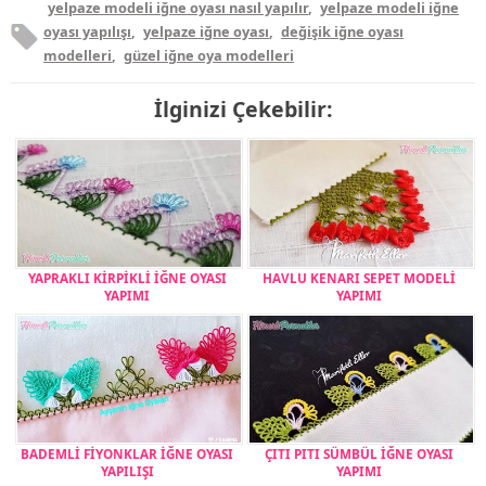
yelpaze modeli iğne oyası nasıl yapılır
,
yelpaze modeli iğne
oyası yapılışı
,
yelpaze iğne oyası
,
değişik iğne oyası
modelleri
,
güzel iğne oya modelleri
İlginizi Çekebilir:
YAPRAKLI KİRPİKLİ İĞNE OYASI
HAVLU KENARI SEPET MODELİ
YAPIMI
YAPIMI
BADEMLİ FİYONKLAR İĞNE OYASI
ÇITI PITI SÜMBÜL İĞNE OYASI
YAPILIŞI
YAPIMI