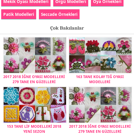
Mekik Oyası Modelleri
Örgü Modelleri
Oya Örnekleri
Patik Modelleri
Seccade Örnekleri
Çok Bakılanlar
2017 2018 İĞNE OYASI MODELLERİ
163 TANE KOLAY TIĞ OYASI
279 TANE EN GÜZELLERİ
MODELLERİ
153 TANE LİF MODELLERİ 2018
2017 2018 İĞNE OYASI MODELLERİ
YENİ SEZON
279 TANE EN GÜZELLERİ