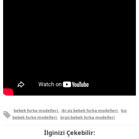
bebek hırka modelleri
,
iki şiş bebek hırka modelleri
,
kız
bebek hırka modelleri
,
örgü bebek hırka modelleri
İlginizi Çekebilir: