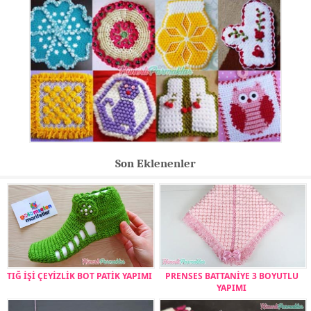
Son Eklenenler
TIĞ İŞİ ÇEYİZLİK BOT PATİK YAPIMI
PRENSES BATTANİYE 3 BOYUTLU
YAPIMI