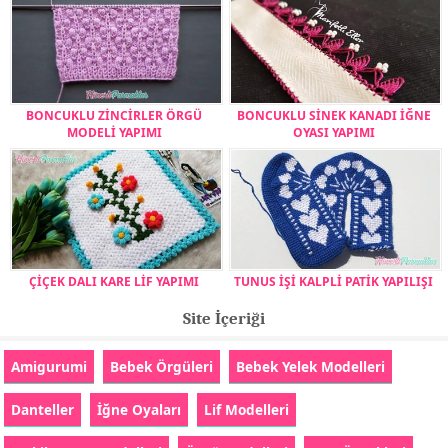
BONCUKLU ZİNCİRLER ÖRGÜ
BONCUKLU SİNEK KANADI İĞNE
MODELİ YAPIMI
OYASI YAPIMI
ÇİÇEK DALI KARE LİF YAPIMI
TUNUS İŞİ KALPLİ PATİK YAPILIŞI
Site İçeriği
Amigurumi
Bebek Örgüleri
Bebek Yelek Modelleri
Danteller
İğne Oyaları
Lif Modelleri