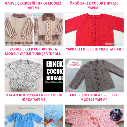
KAHVE ÇEKİRDEĞİ HIRKA MODELİ
ÖRGÜ ERKEK ÇOCUK HIRKASI
YAPIMI
YAPIMI
YAKALI ERKEK ÇOCUK HIRKA
YAPRAKLI BEBEK HIRKASI YAPIMI
MODELİ YAPIMI TÜRKÇE VİDEOLU
REGLAN KOL V YAKA ERKEK ÇOCUK
ERKEK ÇOCUK BLAZER CEKET
HIRKA YAPIMI
MODELİ YAPIMI