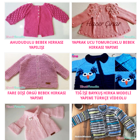
AHUDUDULU BEBEK HIRKASI
YAPRAK UCU TOMURCUKLU BEBEK
YAPILIŞI
HIRKASI YAPIMI
FARE DİŞİ ÖRGÜ BEBEK HIRKASI
TIĞ İŞİ BAYKUŞ HIRKA MODELİ
YAPIMI
YAPIMI TÜRKÇE VİDEOLU