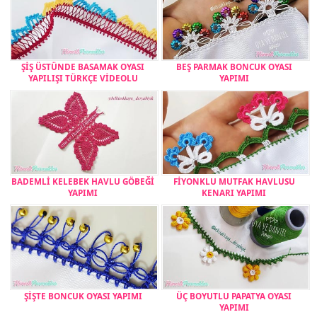
ŞİŞ ÜSTÜNDE BASAMAK OYASI
BEŞ PARMAK BONCUK OYASI
YAPILIŞI TÜRKÇE VİDEOLU
YAPIMI
BADEMLİ KELEBEK HAVLU GÖBEĞİ
FİYONKLU MUTFAK HAVLUSU
YAPIMI
KENARI YAPIMI
ŞİŞTE BONCUK OYASI YAPIMI
ÜÇ BOYUTLU PAPATYA OYASI
YAPIMI