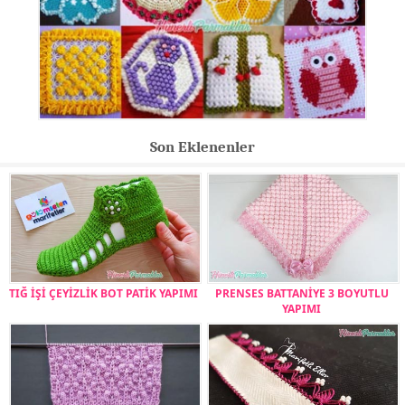
Son Eklenenler
TIĞ İŞİ ÇEYİZLİK BOT PATİK YAPIMI
PRENSES BATTANİYE 3 BOYUTLU
YAPIMI