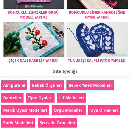
BONCUKLU ZİNCİRLER ÖRGÜ
BONCUKLU SİNEK KANADI İĞNE
MODELİ YAPIMI
OYASI YAPIMI
ÇİÇEK DALI KARE LİF YAPIMI
TUNUS İŞİ KALPLİ PATİK YAPILIŞI
Site İçeriği
Amigurumi
Bebek Örgüleri
Bebek Yelek Modelleri
Danteller
İğne Oyaları
Lif Modelleri
Mekik Oyası Modelleri
Örgü Modelleri
Oya Örnekleri
Patik Modelleri
Seccade Örnekleri