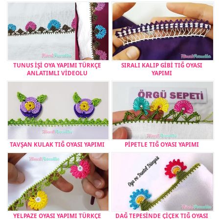
TUNUS İŞİ OYA YAPIMI TÜRKÇE
SIRALI KALIP GİBİ TIĞ OYASI
ANLATIMLI VİDEOLU
YAPIMI
TAVŞAN KULAK TIĞ OYASI YAPIMI
PİPETLE TIĞ OYASI YAPIMI
YELPAZE OYASI YAPIMI TÜRKÇE
DAĞ TEPESİNDE ÇİÇEK TIĞ OYASI