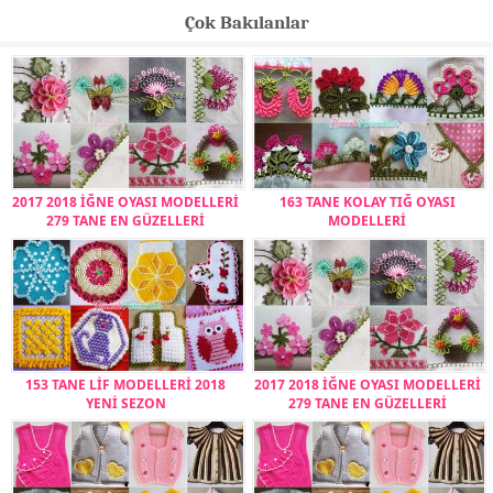
Çok Bakılanlar
2017 2018 İĞNE OYASI MODELLERİ
163 TANE KOLAY TIĞ OYASI
279 TANE EN GÜZELLERİ
MODELLERİ
153 TANE LİF MODELLERİ 2018
2017 2018 İĞNE OYASI MODELLERİ
YENİ SEZON
279 TANE EN GÜZELLERİ