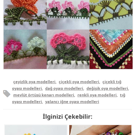
çeyizlik oya modelleri
,
çiçekli oya modelleri
,
çiçekli tığ
oyası modelleri
,
dağ oyası modelleri
,
değişik oya modelleri
,
mevlüt örtüsü kenarı modelleri
,
renkli oya modelleri
,
tığ
oyası modelleri
,
yalancı iğne oyası modelleri
İlginizi Çekebilir: