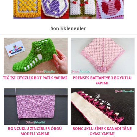
Son Eklenenler
TIĞ İŞİ ÇEYİZLİK BOT PATİK YAPIMI
PRENSES BATTANİYE 3 BOYUTLU
YAPIMI
BONCUKLU ZİNCİRLER ÖRGÜ
BONCUKLU SİNEK KANADI İĞNE
MODELİ YAPIMI
OYASI YAPIMI