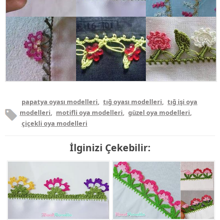
papatya oyası modelleri
,
tığ oyası modelleri
,
tığ işi oya
modelleri
,
motifli oya modelleri
,
güzel oya modelleri
,
çiçekli oya modelleri
İlginizi Çekebilir: