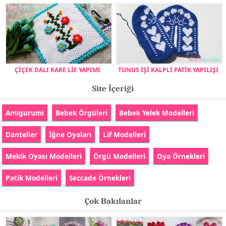
ÇİÇEK DALI KARE LİF YAPIMI
TUNUS İŞİ KALPLİ PATİK YAPILIŞI
Site İçeriği
Amigurumi
Bebek Örgüleri
Bebek Yelek Modelleri
Danteller
İğne Oyaları
Lif Modelleri
Mekik Oyası Modelleri
Örgü Modelleri
Oya Örnekleri
Patik Modelleri
Seccade Örnekleri
Çok Bakılanlar