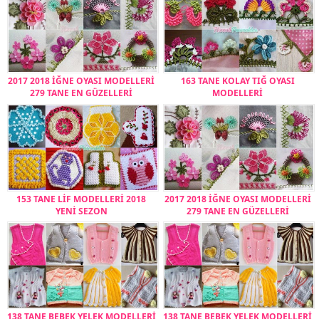
2017 2018 İĞNE OYASI MODELLERİ
163 TANE KOLAY TIĞ OYASI
279 TANE EN GÜZELLERİ
MODELLERİ
153 TANE LİF MODELLERİ 2018
2017 2018 İĞNE OYASI MODELLERİ
YENİ SEZON
279 TANE EN GÜZELLERİ
138 TANE BEBEK YELEK MODELLERİ
138 TANE BEBEK YELEK MODELLERİ