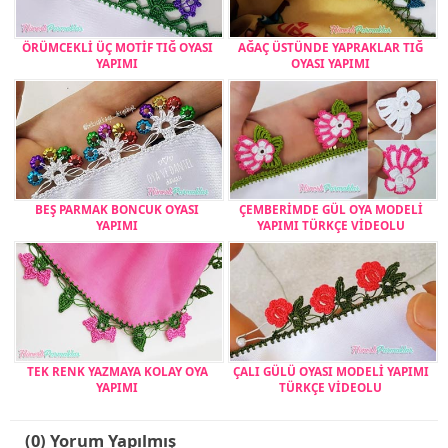
ÖRÜMCEKLİ ÜÇ MOTİF TIĞ OYASI
AĞAÇ ÜSTÜNDE YAPRAKLAR TIĞ
YAPIMI
OYASI YAPIMI
BEŞ PARMAK BONCUK OYASI
ÇEMBERİMDE GÜL OYA MODELİ
YAPIMI
YAPIMI TÜRKÇE VİDEOLU
TEK RENK YAZMAYA KOLAY OYA
ÇALI GÜLÜ OYASI MODELİ YAPIMI
YAPIMI
TÜRKÇE VİDEOLU
(0) Yorum Yapılmış