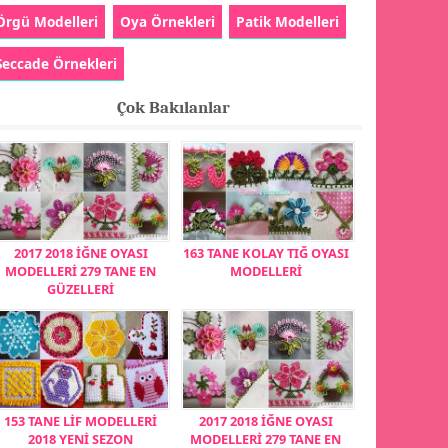
Örgü Modelleri
Oya Örnekleri
Patik Modelleri
Seccade Örnekleri
Çok Bakılanlar
2017 2018 İĞNE OYASI
163 TANE KOLAY TIĞ OYASI
MODELLERİ 279 TANE EN
MODELLERİ
GÜZELLERİ
153 TANE LİF MODELLERİ
2017 2018 İĞNE OYASI
2018 YENİ SEZON
MODELLERİ 279 TANE EN