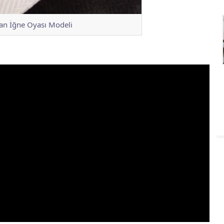
lan İğne Oyası Modeli