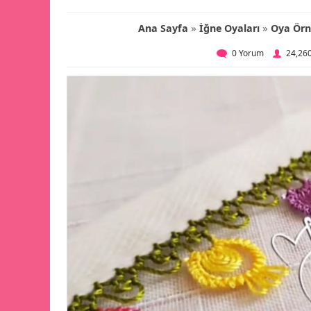
»
»
Ana Sayfa
İğne Oyaları
Oya Örn
0 Yorum
24,26