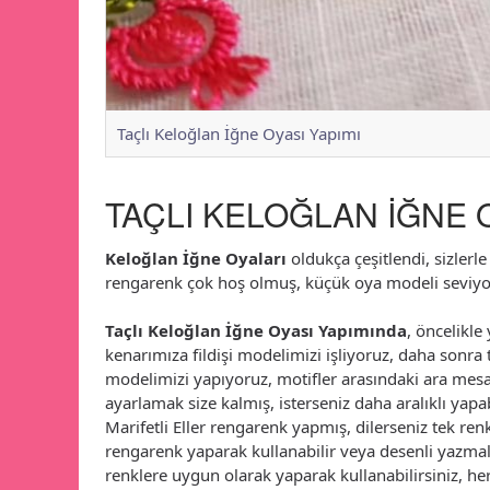
Taçlı Keloğlan İğne Oyası Yapımı
TAÇLI KELOĞLAN İĞNE O
Keloğlan İğne Oyaları
oldukça çeşitlendi, sizlerle 
rengarenk çok hoş olmuş, küçük oya modeli seviyorsan
Taçlı Keloğlan İğne Oyası Yapımında
, öncelikl
kenarımıza fildişi modelimizi işliyoruz, daha sonra 
modelimizi yapıyoruz, motifler arasındaki ara mesa
ayarlamak size kalmış, isterseniz daha aralıklı yapab
Marifetli Eller rengarenk yapmış, dilerseniz tek re
rengarenk yaparak kullanabilir veya desenli yazmal
renklere uygun olarak yaparak kullanabilirsiniz, he