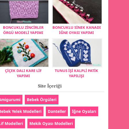
BONCUKLU ZİNCİRLER
BONCUKLU SİNEK KANADI
ÖRGÜ MODELİ YAPIMI
İĞNE OYASI YAPIMI
ÇİÇEK DALI KARE LİF
TUNUS İŞİ KALPLİ PATİK
YAPIMI
YAPILIŞI
Site İçeriği
Amigurumi
Bebek Örgüleri
Bebek Yelek Modelleri
Danteller
İğne Oyaları
Lif Modelleri
Mekik Oyası Modelleri