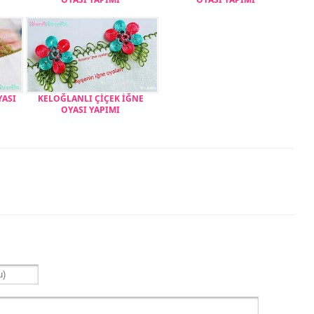
YASI
KELOĞLANLI ÇİÇEK İĞNE
OYASI YAPIMI