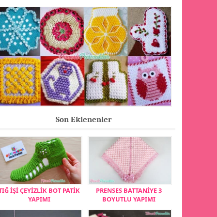
Son Eklenenler
TIĞ İŞİ ÇEYİZLİK BOT PATİK
PRENSES BATTANİYE 3
YAPIMI
BOYUTLU YAPIMI