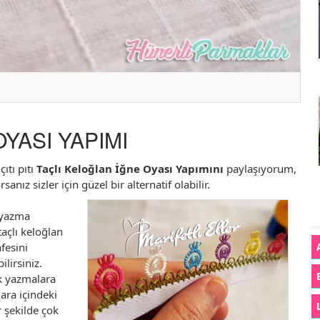
YASI YAPIMI
çıtı pıtı
Taçlı Keloğlan İğne Oyası Yapımını
paylaşıyorum,
ız sizler için güzel bir alternatif olabilir.
e yazma
taçlı keloğlan
fesini
ilirsiniz.
nk yazmalara
ara içindeki
r şekilde çok