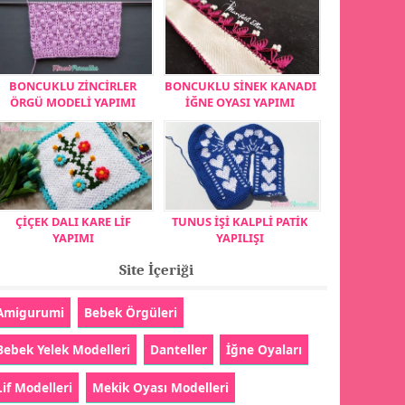
BONCUKLU ZİNCİRLER
BONCUKLU SİNEK KANADI
ÖRGÜ MODELİ YAPIMI
İĞNE OYASI YAPIMI
ÇİÇEK DALI KARE LİF
TUNUS İŞİ KALPLİ PATİK
YAPIMI
YAPILIŞI
Site İçeriği
Amigurumi
Bebek Örgüleri
Bebek Yelek Modelleri
Danteller
İğne Oyaları
Lif Modelleri
Mekik Oyası Modelleri