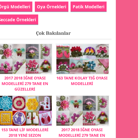
Örgü Modelleri
Oya Örnekleri
Patik Modelleri
Seccade Örnekleri
Çok Bakılanlar
2017 2018 İĞNE OYASI
163 TANE KOLAY TIĞ OYASI
MODELLERİ 279 TANE EN
MODELLERİ
GÜZELLERİ
153 TANE LİF MODELLERİ
2017 2018 İĞNE OYASI
2018 YENİ SEZON
MODELLERİ 279 TANE EN