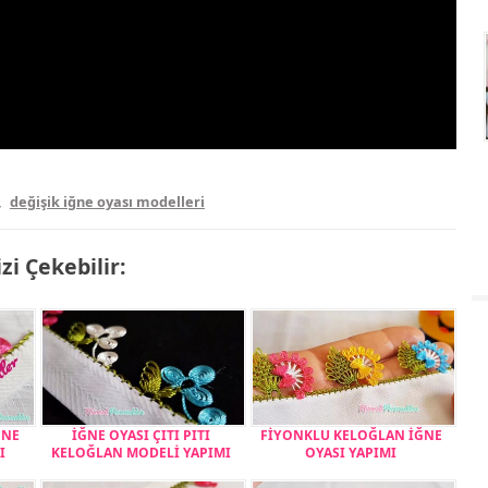
,
değişik iğne oyası modelleri
izi Çekebilir:
ĞNE
İĞNE OYASI ÇITI PITI
FİYONKLU KELOĞLAN İĞNE
I
KELOĞLAN MODELİ YAPIMI
OYASI YAPIMI