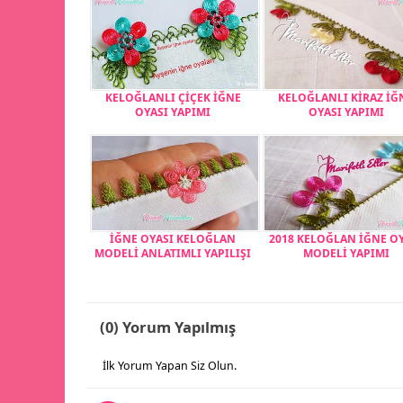
KELOĞLANLI ÇİÇEK İĞNE
KELOĞLANLI KİRAZ İĞ
OYASI YAPIMI
OYASI YAPIMI
İĞNE OYASI KELOĞLAN
2018 KELOĞLAN İĞNE O
MODELİ ANLATIMLI YAPILIŞI
MODELİ YAPIMI
(0) Yorum Yapılmış
İlk Yorum Yapan Siz Olun.