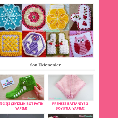
Son Eklenenler
TIĞ İŞİ ÇEYİZLİK BOT PATİK
PRENSES BATTANİYE 3
YAPIMI
BOYUTLU YAPIMI