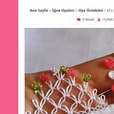
»
»
/ KEL
Ana Sayfa
İğne Oyaları
Oya Örnekleri
0 Yorum
15,058 