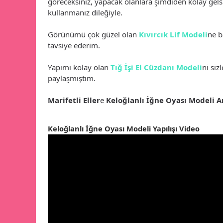
göreceksiniz, yapacak olanlara şimdiden kolay gelsi
kullanmanız dileğiyle.
Görünümü çok güzel olan
Kıvırcık Lif Modeli
ne b
tavsiye ederim.
Yapımı kolay olan
Tığ İşi El Cüzdanı Modeli
ni sizl
paylaşmıştım.
Marifetli Eller
e
Keloğlanlı İğne Oyası Modeli A
Keloğlanlı İğne Oyası Modeli Yapılışı Video