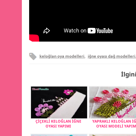
keloğlan oya modelleri
,
iğne oyası dağ modelleri
İlgin
ÇİÇEKLİ KELOĞLAN İĞNE
YAPRAKLI KELOĞLAN İ
OYASI YAPIMI
OYASI MODELİ YAPIM