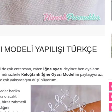
I MODELİ YAPILIŞI TÜRKÇE
i de çok enteresan, zaten
iğne oyası
deyince ben oyaların
imdi sizlerle
Keloğlanlı İğne Oyası Modeli
ni paylaşıyoruz,
e çok yakışacağını düşünüyorum.
adar harika
a olacaktır,
z, biraz zahmetli
diğini