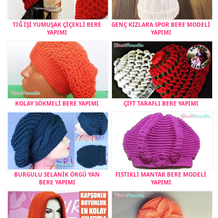
TIĞ İŞİ YUMUŞAK ÇİÇEKLİ BERE
GENÇ KIZLARA SPOR BERE MODELİ
YAPIMI
YAPIMI
KOLAY SÖKMELİ BERE YAPIMI
ÇİFT TARAFLI BERE YAPIMI
BURGULU SELANİK ÖRGÜ YAN
FISTIKLI MANTAR BERE MODELİ
BERE YAPIMI
YAPIMI