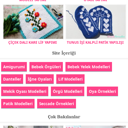
ÇİÇEK DALI KARE LİF YAPIMI
TUNUS İŞİ KALPLİ PATİK YAPILIŞI
Site İçeriği
Amigurumi
Bebek Örgüleri
Bebek Yelek Modelleri
Danteller
İğne Oyaları
Lif Modelleri
Mekik Oyası Modelleri
Örgü Modelleri
Oya Örnekleri
Patik Modelleri
Seccade Örnekleri
Çok Bakılanlar