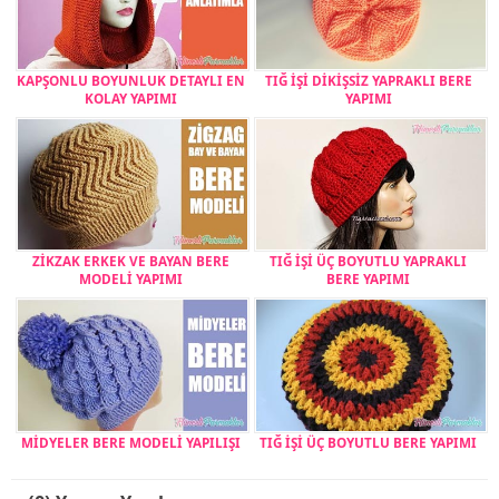
KAPŞONLU BOYUNLUK DETAYLI EN
TIĞ İŞİ DİKİŞSİZ YAPRAKLI BERE
KOLAY YAPIMI
YAPIMI
ZİKZAK ERKEK VE BAYAN BERE
TIĞ İŞİ ÜÇ BOYUTLU YAPRAKLI
MODELİ YAPIMI
BERE YAPIMI
MİDYELER BERE MODELİ YAPILIŞI
TIĞ İŞİ ÜÇ BOYUTLU BERE YAPIMI