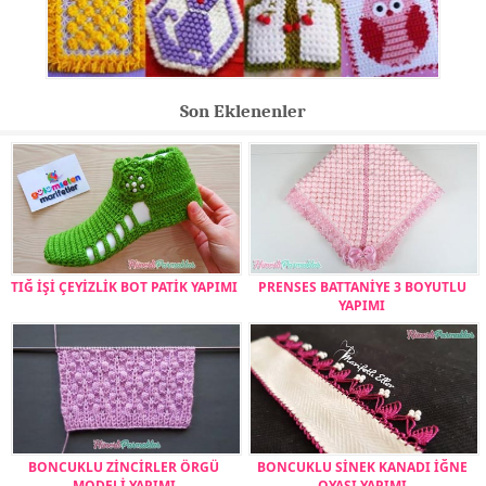
Son Eklenenler
TIĞ İŞİ ÇEYİZLİK BOT PATİK YAPIMI
PRENSES BATTANİYE 3 BOYUTLU
YAPIMI
BONCUKLU ZİNCİRLER ÖRGÜ
BONCUKLU SİNEK KANADI İĞNE
MODELİ YAPIMI
OYASI YAPIMI