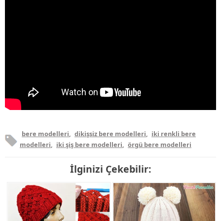
bere modelleri
,
dikişsiz bere modelleri
,
iki renkli bere
modelleri
,
iki şiş bere modelleri
,
örgü bere modelleri
İlginizi Çekebilir: