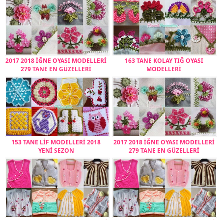
2017 2018 İĞNE OYASI MODELLERİ
163 TANE KOLAY TIĞ OYASI
279 TANE EN GÜZELLERİ
MODELLERİ
153 TANE LİF MODELLERİ 2018
2017 2018 İĞNE OYASI MODELLERİ
YENİ SEZON
279 TANE EN GÜZELLERİ