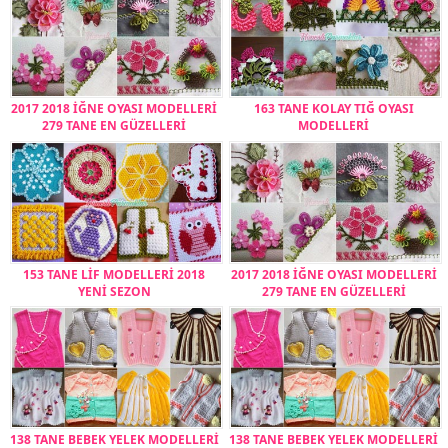
2017 2018 İĞNE OYASI MODELLERİ
163 TANE KOLAY TIĞ OYASI
279 TANE EN GÜZELLERİ
MODELLERİ
153 TANE LİF MODELLERİ 2018
2017 2018 İĞNE OYASI MODELLERİ
YENİ SEZON
279 TANE EN GÜZELLERİ
138 TANE BEBEK YELEK MODELLERİ
138 TANE BEBEK YELEK MODELLERİ