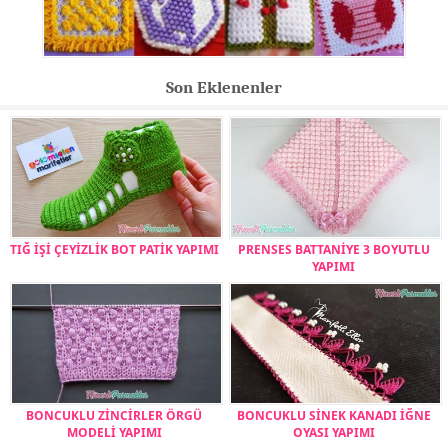
Son Eklenenler
TIĞ İŞİ ÇEYİZLİK BOT PATİK YAPIMI
PRENSES BATTANİYE 3 BOYUTLU
YAPIMI
BONCUKLU ZİNCİRLER ÖRGÜ
BONCUKLU SİNEK KANADI İĞNE
MODELİ YAPIMI
OYASI YAPIMI