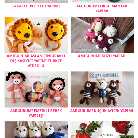
SAKALLI İPLE KEDİ YAPIMI
AMİGURUMİ ÖRGÜ MANTAR
YAPIMI
AMİGURUMİ ASLAN ÇINGIRAKLI
AMİGURUMİ KUZU YAPIMI
DİŞ KAŞIYICI YAPIMI TÜRKÇE
VİDEOLU
AMİGURUMİ EMZİKLİ BEBEK
AMİGURUMİ KÜÇÜK AYICIK YAPIMI
YAPILIŞI