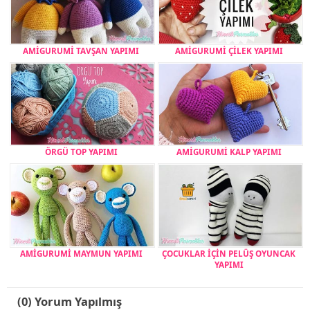
AMİGURUMİ TAVŞAN YAPIMI
AMİGURUMİ ÇİLEK YAPIMI
ÖRGÜ TOP YAPIMI
AMİGURUMİ KALP YAPIMI
AMİGURUMİ MAYMUN YAPIMI
ÇOCUKLAR İÇİN PELÜŞ OYUNCAK
YAPIMI
(0) Yorum Yapılmış