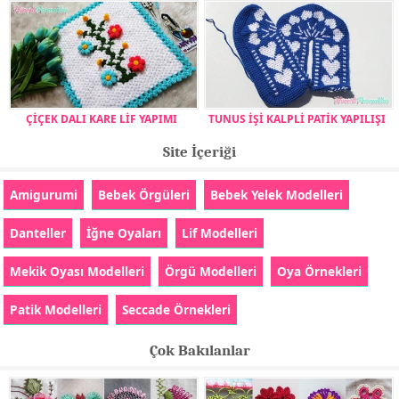
ÇİÇEK DALI KARE LİF YAPIMI
TUNUS İŞİ KALPLİ PATİK YAPILIŞI
Site İçeriği
Amigurumi
Bebek Örgüleri
Bebek Yelek Modelleri
Danteller
İğne Oyaları
Lif Modelleri
Mekik Oyası Modelleri
Örgü Modelleri
Oya Örnekleri
Patik Modelleri
Seccade Örnekleri
Çok Bakılanlar