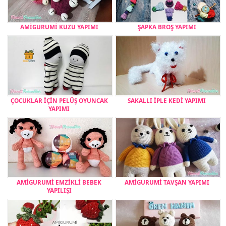
AMİGURUMİ KUZU YAPIMI
ŞAPKA BROŞ YAPIMI
ÇOCUKLAR İÇİN PELÜŞ OYUNCAK
SAKALLI İPLE KEDİ YAPIMI
YAPIMI
AMİGURUMİ EMZİKLİ BEBEK
AMİGURUMİ TAVŞAN YAPIMI
YAPILIŞI