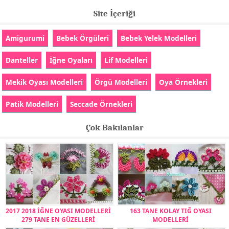
Site İçeriği
Amigurumi
Bebek Örgüleri
Bebek Yelek Modelleri
Danteller
İğne Oyaları
Lif Modelleri
Mekik Oyası Modelleri
Örgü Modelleri
Oya Örnekleri
Patik Modelleri
Seccade Örnekleri
Çok Bakılanlar
2017 2018 İĞNE OYASI MODELLERİ
163 TANE KOLAY TIĞ OYASI
279 TANE EN GÜZELLERİ
MODELLERİ