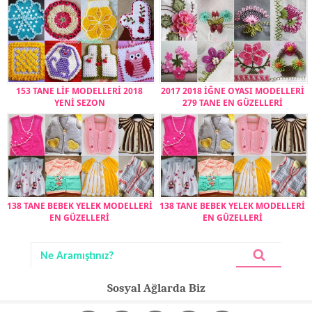
153 TANE LİF MODELLERİ 2018
2017 2018 İĞNE OYASI MODELLERİ
YENİ SEZON
279 TANE EN GÜZELLERİ
138 TANE BEBEK YELEK MODELLERİ
138 TANE BEBEK YELEK MODELLERİ
EN GÜZELLERİ
EN GÜZELLERİ
Sosyal Ağlarda Biz