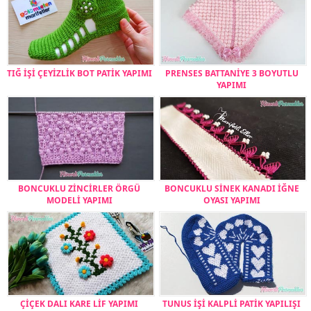
TIĞ İŞİ ÇEYİZLİK BOT PATİK YAPIMI
PRENSES BATTANİYE 3 BOYUTLU
YAPIMI
BONCUKLU ZİNCİRLER ÖRGÜ
BONCUKLU SİNEK KANADI İĞNE
MODELİ YAPIMI
OYASI YAPIMI
ÇİÇEK DALI KARE LİF YAPIMI
TUNUS İŞİ KALPLİ PATİK YAPILIŞI