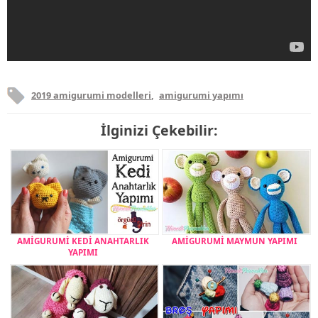
2019 amigurumi modelleri
,
amigurumi yapımı
İlginizi Çekebilir:
AMİGURUMİ KEDİ ANAHTARLIK
AMİGURUMİ MAYMUN YAPIMI
YAPIMI