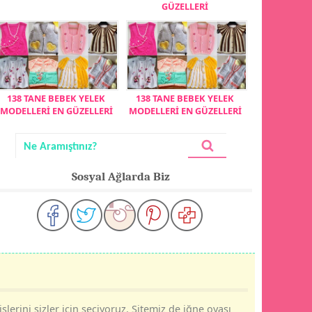
GÜZELLERİ
138 TANE BEBEK YELEK
138 TANE BEBEK YELEK
MODELLERİ EN GÜZELLERİ
MODELLERİ EN GÜZELLERİ
Sosyal Ağlarda Biz
şlerini sizler için seçiyoruz. Sitemiz de iğne oyası