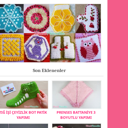
Son Eklenenler
TIĞ İŞİ ÇEYİZLİK BOT PATİK
PRENSES BATTANİYE 3
YAPIMI
BOYUTLU YAPIMI