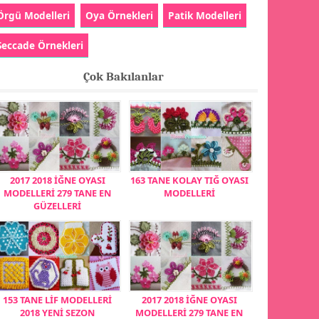
Örgü Modelleri
Oya Örnekleri
Patik Modelleri
Seccade Örnekleri
Çok Bakılanlar
2017 2018 İĞNE OYASI
163 TANE KOLAY TIĞ OYASI
MODELLERİ 279 TANE EN
MODELLERİ
GÜZELLERİ
153 TANE LİF MODELLERİ
2017 2018 İĞNE OYASI
2018 YENİ SEZON
MODELLERİ 279 TANE EN