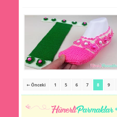
← Önceki
1
5
6
7
8
9