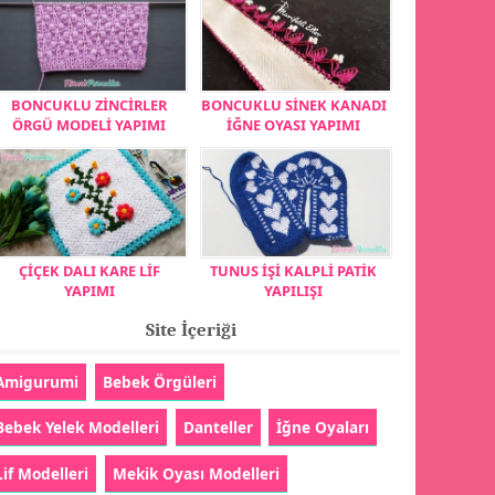
BONCUKLU ZİNCİRLER
BONCUKLU SİNEK KANADI
ÖRGÜ MODELİ YAPIMI
İĞNE OYASI YAPIMI
ÇİÇEK DALI KARE LİF
TUNUS İŞİ KALPLİ PATİK
YAPIMI
YAPILIŞI
Site İçeriği
Amigurumi
Bebek Örgüleri
Bebek Yelek Modelleri
Danteller
İğne Oyaları
Lif Modelleri
Mekik Oyası Modelleri