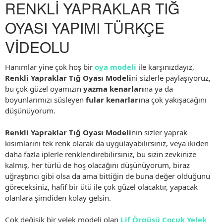
RENKLİ YAPRAKLAR TIĞ
OYASI YAPIMI TÜRKÇE
VİDEOLU
Hanımlar yine çok hoş bir
oya modeli
ile karşınızdayız,
Renkli Yapraklar Tığ Oyası Modeli
ni sizlerle paylaşıyoruz,
bu çok güzel oyamızın
yazma kenarları
na ya da
boyunlarımızı süsleyen
fular kenarları
na çok yakışacağını
düşünüyorum.
Renkli Yapraklar Tığ Oyası Modeli
nin sizler yaprak
kısımlarını tek renk olarak da uygulayabilirsiniz, veya ikiden
daha fazla iplerle renklendirebilirsiniz, bu sizin zevkinize
kalmış, her türlü de hoş olacağını düşünüyorum, biraz
uğraştırıcı gibi olsa da ama bittiğin de buna değer olduğunu
göreceksiniz, hafif bir ütü ile çok güzel olacaktır, yapacak
olanlara şimdiden kolay gelsin.
Çok değişik bir yelek modeli olan
Lif Örgüsü Çocuk Yelek