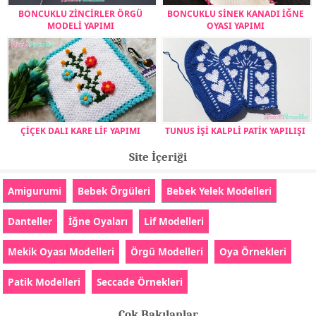
BONCUKLU ZİNCİRLER ÖRGÜ
BONCUKLU SİNEK KANADI İĞNE
MODELİ YAPIMI
OYASI YAPIMI
ÇİÇEK DALI KARE LİF YAPIMI
TUNUS İŞİ KALPLİ PATİK YAPILIŞI
Site İçeriği
Amigurumi
Bebek Örgüleri
Bebek Yelek Modelleri
Danteller
İğne Oyaları
Lif Modelleri
Mekik Oyası Modelleri
Örgü Modelleri
Oya Örnekleri
Patik Modelleri
Seccade Örnekleri
Çok Bakılanlar