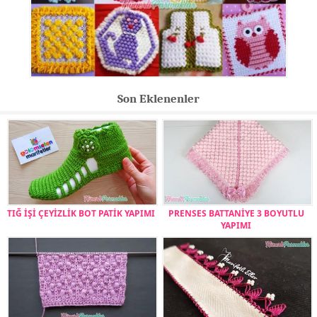
Son Eklenenler
TIĞ İŞİ ÇEYİZLİK BOT PATİK YAPIMI
PRENSES BATTANİYE 3 BOYUTLU
YAPIMI