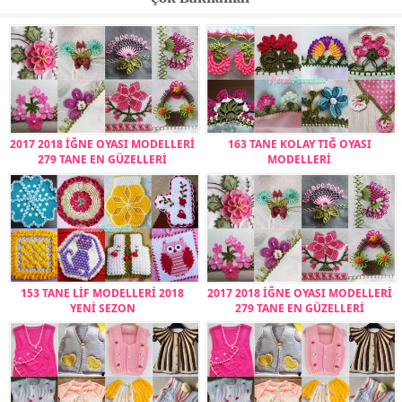
2017 2018 İĞNE OYASI MODELLERİ
163 TANE KOLAY TIĞ OYASI
279 TANE EN GÜZELLERİ
MODELLERİ
153 TANE LİF MODELLERİ 2018
2017 2018 İĞNE OYASI MODELLERİ
YENİ SEZON
279 TANE EN GÜZELLERİ