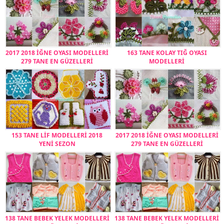
2017 2018 İĞNE OYASI MODELLERİ
163 TANE KOLAY TIĞ OYASI
279 TANE EN GÜZELLERİ
MODELLERİ
153 TANE LİF MODELLERİ 2018
2017 2018 İĞNE OYASI MODELLERİ
YENİ SEZON
279 TANE EN GÜZELLERİ
138 TANE BEBEK YELEK MODELLERİ
138 TANE BEBEK YELEK MODELLERİ