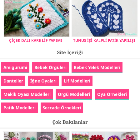
ÇİÇEK DALI KARE LİF YAPIMI
TUNUS İŞİ KALPLİ PATİK YAPILIŞI
Site İçeriği
Amigurumi
Bebek Örgüleri
Bebek Yelek Modelleri
Danteller
İğne Oyaları
Lif Modelleri
Mekik Oyası Modelleri
Örgü Modelleri
Oya Örnekleri
Patik Modelleri
Seccade Örnekleri
Çok Bakılanlar