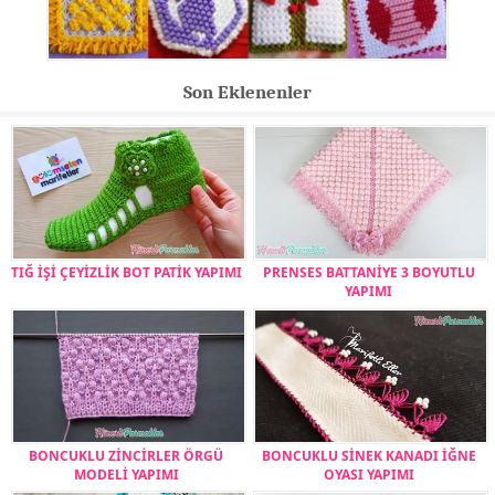
Son Eklenenler
TIĞ İŞİ ÇEYİZLİK BOT PATİK YAPIMI
PRENSES BATTANİYE 3 BOYUTLU
YAPIMI
BONCUKLU ZİNCİRLER ÖRGÜ
BONCUKLU SİNEK KANADI İĞNE
MODELİ YAPIMI
OYASI YAPIMI