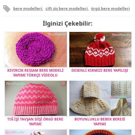
bere modelleri
,
çift şiş bere modelleri
,
örgü bere modelleri
İlginizi Çekebilir:
KIVIRCIK RESSAM BERE MODELİ
DESENLİ KIRMIZI BERE YAPILIŞI
YAPIMI TÜRKÇE VİDEOLU
TIĞ İŞİ TAVŞAN DİŞİ ÖRGÜ BERE
BOYUNLUKLU BEBEK BERESİ
YAPIMI
YAPIMI