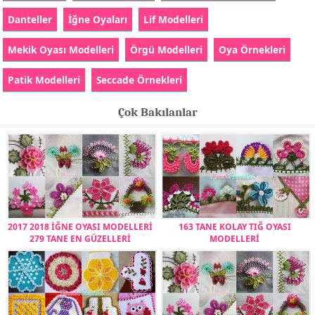
Danteller
İğne Oyaları
Lif Modelleri
Mekik Oyası Modelleri
Örgü Modelleri
Oya Örnekleri
Patik Modelleri
Seccade Örnekleri
Çok Bakılanlar
2017 2018 İĞNE OYASI MODELLERİ
163 TANE KOLAY TIĞ OYASI
279 TANE EN GÜZELLERİ
MODELLERİ