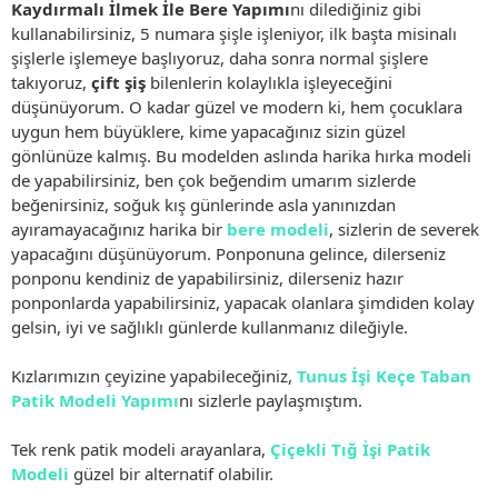
Kaydırmalı İlmek İle Bere Yapımı
nı dilediğiniz gibi
kullanabilirsiniz, 5 numara şişle işleniyor, ilk başta misinalı
şişlerle işlemeye başlıyoruz, daha sonra normal şişlere
takıyoruz,
çift şiş
bilenlerin kolaylıkla işleyeceğini
düşünüyorum. O kadar güzel ve modern ki, hem çocuklara
uygun hem büyüklere, kime yapacağınız sizin güzel
gönlünüze kalmış. Bu modelden aslında harika hırka modeli
de yapabilirsiniz, ben çok beğendim umarım sizlerde
beğenirsiniz, soğuk kış günlerinde asla yanınızdan
ayıramayacağınız harika bir
bere modeli
, sizlerin de severek
yapacağını düşünüyorum. Ponponuna gelince, dilerseniz
ponponu kendiniz de yapabilirsiniz, dilerseniz hazır
ponponlarda yapabilirsiniz, yapacak olanlara şimdiden kolay
gelsin, iyi ve sağlıklı günlerde kullanmanız dileğiyle.
Kızlarımızın çeyizine yapabileceğiniz,
Tunus İşi Keçe Taban
Patik Modeli Yapımı
nı sizlerle paylaşmıştım.
Tek renk patik modeli arayanlara,
Çiçekli Tığ İşi Patik
Modeli
güzel bir alternatif olabilir.