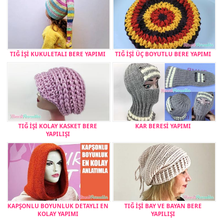
TIĞ İŞİ KUKULETALI BERE YAPIMI
TIĞ İŞİ ÜÇ BOYUTLU BERE YAPIMI
TIĞ İŞİ KOLAY KASKET BERE
KAR BERESİ YAPIMI
YAPILIŞI
KAPŞONLU BOYUNLUK DETAYLI EN
TIĞ İŞİ BAY VE BAYAN BERE
KOLAY YAPIMI
YAPILIŞI