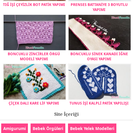
TIĞ İŞİ ÇEYİZLİK BOT PATİK YAPIMI
PRENSES BATTANİYE 3 BOYUTLU
YAPIMI
BONCUKLU ZİNCİRLER ÖRGÜ
BONCUKLU SİNEK KANADI İĞNE
MODELİ YAPIMI
OYASI YAPIMI
ÇİÇEK DALI KARE LİF YAPIMI
TUNUS İŞİ KALPLİ PATİK YAPILIŞI
Site İçeriği
Amigurumi
Bebek Örgüleri
Bebek Yelek Modelleri